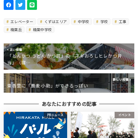
エレベーター
くずはエリア
中学校
学校
工事
楠葉丘
楠葉中学校
古い投稿
「とんかつ うどん かつ辰」の『ネギおろしヒレかつ弁
当』（寝…
新しい投稿
東香里に「蕎麦 小助」ができるっぽい
あなたにおすすめの記事
PRニュース
イベント