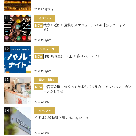
2026年5月24日
イベント
枚方の近所の夏祭りスケジュール2026【ひらつーまと
NEW
め】
2026年8月6日
PRニュース
8/7(金)・8(土)の夜はバルナイト
NEW
PR
2026年8月6日
開店・閉店
中宮東之町につくってたポキボウル店「アリハウス」がオ
NEW
ープンしてる
2026年8月6日
イベント
くずはに移動科学館くる。8/15･16
2026年8月5日