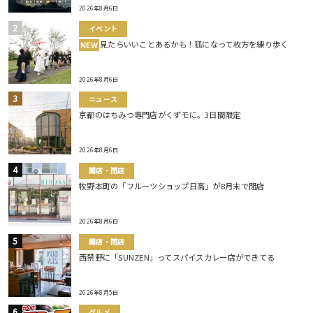
2026年8月6日
イベント
見たらいいことあるかも！狐になって枚方を練り歩く
NEW
2026年8月6日
ニュース
京都のはちみつ専門店がくずモに。3日間限定
2026年8月6日
開店・閉店
牧野本町の「フルーツショップ日高」が8月末で閉店
2026年8月6日
開店・閉店
西禁野に「SUNZEN」ってスパイスカレー店ができてる
2026年8月5日
グルメ