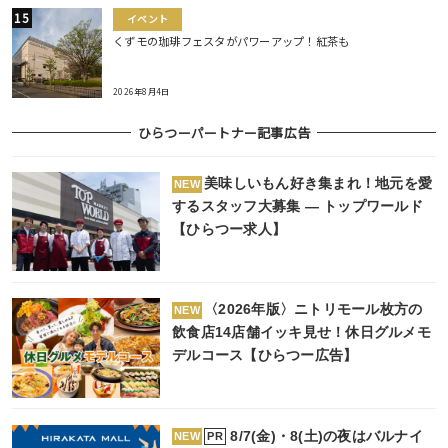
イベント
くずモの珈琲フェスタがパワーアップ！紅茶も
2026年8月4日
ひらつーパートナー記事広告
美味しいもん好き集まれ！地元を愛
NEW
するスタッフ大募集 ― トップワールド
【ひらつー求人】
〈2026年版〉ニトリモール枚方の
NEW
飲食店14店舗イッキ見せ！休日グルメモ
デルコース【ひらつー広告】
8/7(金)・8(土)の夜はバルナイ
PR
NEW