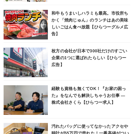
和牛もうまいしハラミも最高。市役所ち
かく「焼肉じゅん」のランチはあの美味
しいごはん食べ放題【ひらつーグルメ広
告】
枚方の会社が日本で300社だけのすごい
企業の1つに選ばれたらしい【ひらつー
広告】
経験も資格も無くてOK！『お家の困っ
た』をなんでも解決しちゃうお仕事 ―
株式会社さくら【ひらつー求人】
汚れたバッグに使ってなかったアクセや
時計が55万円で売れた！一番高値がつい