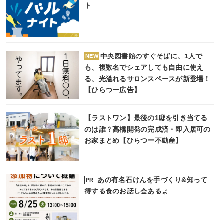
ト
中央図書館のすぐそばに、1人で
NEW
も、複数名でシェアしても自由に使え
る、光溢れるサロンスペースが新登場！
【ひらつー広告】
【ラストワン】最後の1邸を引き当てる
のは誰？高橋開発の完成済・即入居可の
お家まとめ【ひらつー不動産】
あの有名石けんを手づくり&知って
PR
得する食のお話し会あるよ