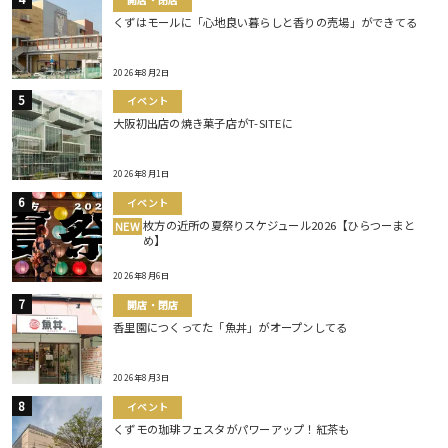
くずはモールに「心地良い暮らしと香りの売場」ができてる
2026年8月2日
イベント
大阪初出店の焼き菓子店がT-SITEに
2026年8月1日
イベント
枚方の近所の夏祭りスケジュール2026【ひらつーまと
NEW
め】
2026年8月6日
開店・閉店
香里園につくってた「魚丼」がオープンしてる
2026年8月3日
イベント
くずモの珈琲フェスタがパワーアップ！紅茶も