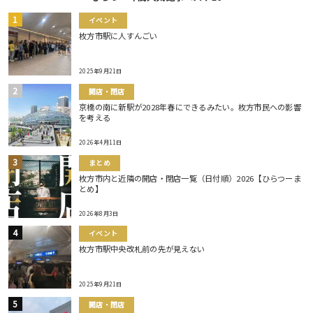
イベント
枚方市駅に人すんごい
2025年9月21日
開店・閉店
京橋の南に新駅が2028年春にできるみたい。枚方市民への影響
を考える
2026年4月11日
まとめ
枚方市内と近隣の開店・閉店一覧（日付順）2026【ひらつーま
とめ】
2026年8月3日
イベント
枚方市駅中央改札前の先が見えない
2025年9月21日
開店・閉店