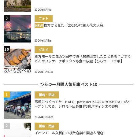
2026年8月4日
フォト
枚方から見た「2026びわ湖大花火大会」
NEW
2026年8月6日
グルメ
枚方モールに串カツ田中で食べ放題注文したことある？かすう
どんやユッケ、ナポリタンも食べ放題【ひらつーコラボ】
2026年7月31日
ひらつー月間人気記事ベスト10
開店・閉店
高槻につくってた「HALO, patissier KAORU YOSHIDA」がオ
ープンしてる。シロモト出身世界3位パティシエのお店
2026年7月26日
開店・閉店
イオンモール久御山の複数店舗が開店＆閉店