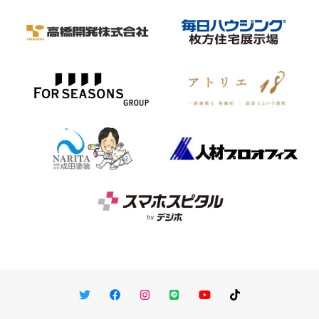
Twitter
Facebook
Instagram
LINE
You Tube
TikTok