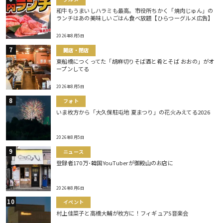
和牛もうまいしハラミも最高。市役所ちかく「焼肉じゅん」の
ランチはあの美味しいごはん食べ放題【ひらつーグルメ広告】
2026年8月5日
開店・閉店
東船橋につくってた「胡麻切りそば酒と肴とそば おおの」がオ
ープンしてる
2026年8月5日
フォト
いま枚方から「大久保駐屯地 夏まつり」の花火みえてる2026
2026年8月5日
ニュース
登録者170万･韓国YouTuberが御殿山のお店に
2026年8月6日
イベント
村上佳菜子と高橋大輔が枚方に！フィギュアS音楽会