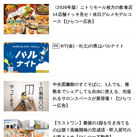
〈2026年版〉ニトリモール枚方の飲食店
14店舗イッキ見せ！休日グルメモデルコ
ース【ひらつー広告】
8/7(金)・8(土)の夜はバルナイト
PR
中央図書館のすぐそばに、1人でも、複
数名でシェアしても自由に使える、光溢
れるサロンスペースが新登場！【ひらつ
ー広告】
【ラストワン】最後の1邸を引き当てる
のは誰？高橋開発の完成済・即入居可の