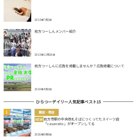
2013年7月2日
枚方つーしんメンバー紹介
2013年11月26日
枚方つーしんに広告を掲載しませんか？広告掲載について
2010年4月2日
ひらつーデイリー人気記事ベスト15
開店・閉店
枚方市駅の中央改札そばにつくってたスイーツ店
NEW
「casaneilo」がオープンしてる
2026年8月9日