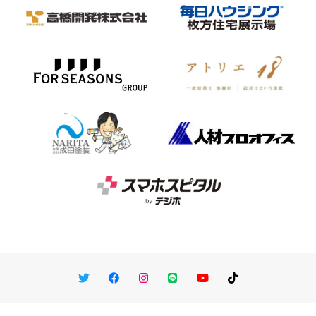
Twitter
Facebook
Instagram
LINE
You Tube
TikTok