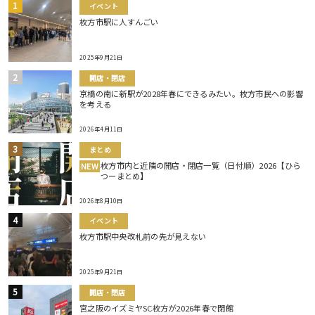
イベント
枚方市駅に人すんごい
2025年9月21日
開店・閉店
京橋の南に新駅が2028年春にできるみたい。枚方市民への影響
を考える
2026年4月11日
まとめ
枚方市内と近隣の開店・閉店一覧（日付順）2026【ひら
NEW
つーまとめ】
2026年8月10日
イベント
枚方市駅中央改札前の先が見えない
2025年9月21日
開店・閉店
宮之阪のイズミヤSC枚方が2026年春で閉館