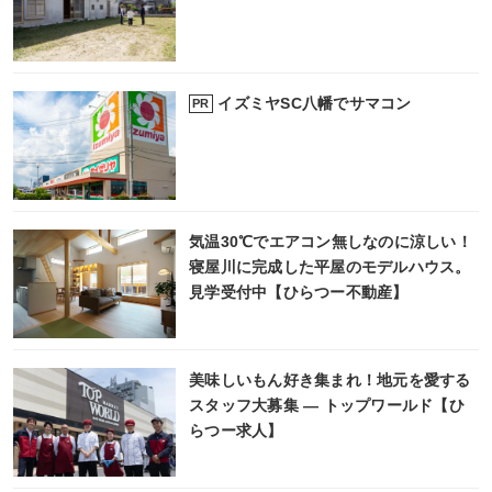
イズミヤSC八幡でサマコン
PR
気温30℃でエアコン無しなのに涼しい！
寝屋川に完成した平屋のモデルハウス。
見学受付中【ひらつー不動産】
美味しいもん好き集まれ！地元を愛する
スタッフ大募集 ― トップワールド【ひ
らつー求人】