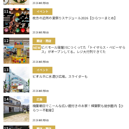
2026年8月9日
イベント
枚方の近所の夏祭りスケジュール2026【ひらつーまとめ】
2026年8月6日
開店・閉店
ビバモール寝屋川につくってた「トイザらス・ベビーザら
NEW
ス」がオープンしてる。レジ大行列できてた
2026年8月9日
イベント
ビオルネに水遊び広場。スライダーも
2026年8月8日
広告
楠葉朝日でこーんな広い庭付きのお家！樟葉駅も徒歩圏内【ひ
らつー不動産】
2026年8月9日
開店・閉店