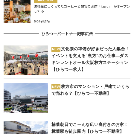
町楠葉につくってたコーヒーと雑貨のお店「koru;」がオープン
してる
2026年8月7日
ひらつーパートナー記事広告
文化祭の準備が好きだった人集合！
NEW
イベントを支える“裏方”のお仕事―ダス
キンレントオール大阪枚方ステーション
【ひらつー求人】
枚方市のマンション・戸建ていくら
NEW
で売れる？【ひらつー不動産】
楠葉朝日でこーんな広い庭付きのお家！
樟葉駅も徒歩圏内【ひらつー不動産】