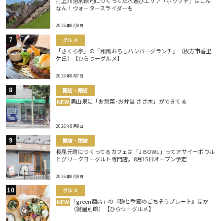
打上川治水緑地につくってた水遊びエリア「ポッツァ」はこん
なん！ウォータースライダーも
2026年8月8日
グルメ
「さくら亭」の『和風おろしハンバーグランチ』（枚方市香里
ケ丘）【ひらつーグルメ】
2026年8月7日
開店・閉店
男山泉に「お惣菜･お弁当 ささ木」ができてる
NEW
2026年8月9日
開店・閉店
長尾元町につくってるカフェは「J BOWL」ってアサイーボウル
とグリークヨーグルト専門店。8月15日オープン予定
2026年8月8日
グルメ
「green商店」の『麹と季節のごちそうプレート』ほか
NEW
（鍵屋別館）【ひらつーグルメ】