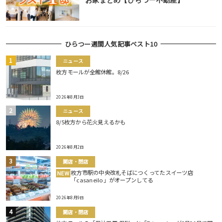
お家まとめ【ひらつー不動産】
ひらつー週間人気記事ベスト10
ニュース
枚方モールが全館休館。8/26
2026年8月3日
ニュース
8/5枚方から花火見えるかも
2026年8月2日
開店・閉店
枚方市駅の中央改札そばにつくってたスイーツ店
NEW
「casaneilo」がオープンしてる
2026年8月9日
開店・閉店