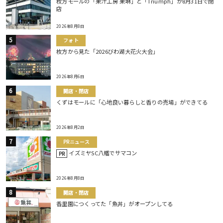
枚方モールの「果汁工房 果琳」と「Triumph」が8月31日で閉
店
2026年8月8日
フォト
枚方から見た「2026びわ湖大花火大会」
2026年8月6日
開店・閉店
くずはモールに「心地良い暮らしと香りの売場」ができてる
2026年8月2日
PRニュース
イズミヤSC八幡でサマコン
PR
2026年8月8日
開店・閉店
香里園につくってた「魚丼」がオープンしてる