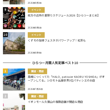
2026年8月3日
イベント
枚方の近所の夏祭りスケジュール2026【ひらつーまとめ】
2026年8月6日
イベント
くずモの珈琲フェスタがパワーアップ！紅茶も
2026年8月4日
ひらつー月間人気記事ベスト10
開店・閉店
高槻につくってた「HALO, patissier KAORU YOSHIDA」がオ
ープンしてる。シロモト出身世界3位パティシエのお店
2026年7月26日
開店・閉店
イオンモール久御山の複数店舗が開店＆閉店