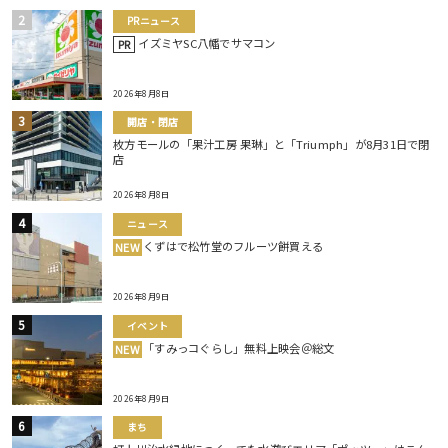
PRニュース
イズミヤSC八幡でサマコン
PR
2026年8月8日
開店・閉店
枚方モールの「果汁工房 果琳」と「Triumph」が8月31日で閉
店
2026年8月8日
ニュース
くずはで松竹堂のフルーツ餅買える
NEW
2026年8月9日
イベント
「すみっコぐらし」無料上映会＠総文
NEW
2026年8月9日
まち