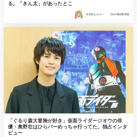
る。「きん太」があったとこ
モモ＠ひらつー
2024年3月28日
「ぐるり森大冒険が好き」仮面ライダージオウの俳
優・奥野壮はひらパーめっちゃ行ってた。独占インタ
ビュー