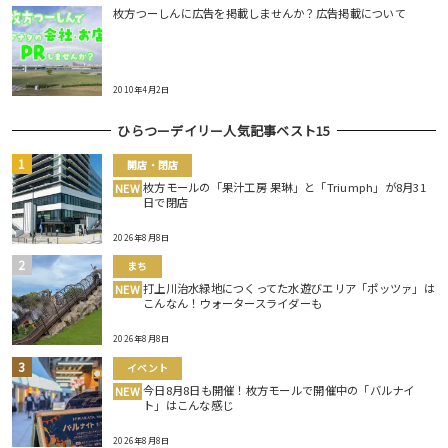
枚方つーしんに広告を掲載しませんか？広告掲載について
2010年4月2日
ひらつーデイリー人気記事ベスト15
開店・閉店
枚方モールの「果汁工房 果琳」と「Triumph」が8月31
NEW
日で閉店
2026年8月8日
まち
打上川治水緑地につくってた水遊びエリア「ポッツァ」は
NEW
こんなん！ウォータースライダーも
2026年8月8日
イベント
今日8月8日も開催！枚方モールで開催中の「バルナイ
NEW
ト」はこんな感じ
2026年8月8日