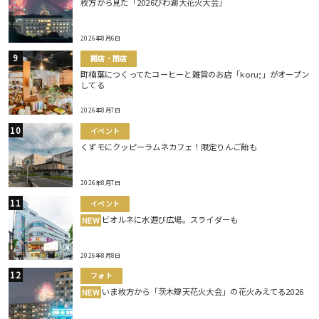
枚方から見た「2026びわ湖大花火大会」
2026年8月6日
開店・閉店
町楠葉につくってたコーヒーと雑貨のお店「koru;」がオープン
してる
2026年8月7日
イベント
くずモにクッピーラムネカフェ！限定りんご飴も
2026年8月7日
イベント
ビオルネに水遊び広場。スライダーも
NEW
2026年8月8日
フォト
いま枚方から「茨木辯天花火大会」の花火みえてる2026
NEW