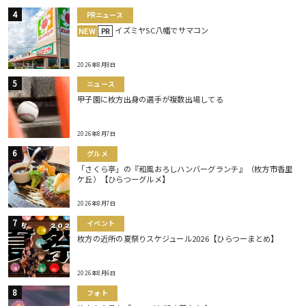
PRニュース
イズミヤSC八幡でサマコン
NEW
PR
2026年8月8日
ニュース
甲子園に枚方出身の選手が複数出場してる
2026年8月7日
グルメ
「さくら亭」の『和風おろしハンバーグランチ』（枚方市香里
ケ丘）【ひらつーグルメ】
2026年8月7日
イベント
枚方の近所の夏祭りスケジュール2026【ひらつーまとめ】
2026年8月6日
フォト