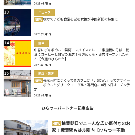
2026年8月8日
ニュース
枚方で子ども食堂を営む女性が中国新聞の特集に
NEW
2026年8月8日
話題
中宮にポキボウル！禁野にスパイスカレー！東船橋にそば！楠
葉にコーヒーと雑貨のお店！枚方めっちゃお店オープンしたや
ん【今週のひらかた】
2026年8月7日
開店・閉店
長尾元町につくってるカフェは「J BOWL」ってアサイー
NEW
ボウルとグリークヨーグルト専門店。8月15日オープン予
定
2026年8月8日
ひらつーパートナー記事広告
楠葉朝日でこーんな広い庭付きのお
NEW
家！樟葉駅も徒歩圏内【ひらつー不動