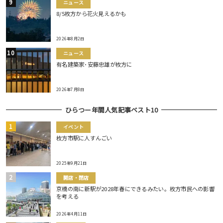
ニュース
8/5枚方から花火見えるかも
2026年8月2日
ニュース
有名建築家･安藤忠雄が枚方に
2026年7月8日
ひらつー年間人気記事ベスト10
イベント
枚方市駅に人すんごい
2025年9月21日
開店・閉店
京橋の南に新駅が2028年春にできるみたい。枚方市民への影響
を考える
2026年4月11日