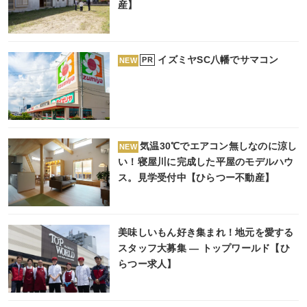
産】
イズミヤSC八幡でサマコン
PR
NEW
気温30℃でエアコン無しなのに涼し
NEW
い！寝屋川に完成した平屋のモデルハウ
ス。見学受付中【ひらつー不動産】
美味しいもん好き集まれ！地元を愛する
スタッフ大募集 ― トップワールド【ひ
らつー求人】