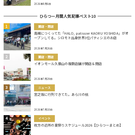
2026年8月6日
ひらつー月間人気記事ベスト10
開店・閉店
高槻につくってた「HALO, patissier KAORU YOSHIDA」がオ
ープンしてる。シロモト出身世界3位パティシエのお店
2026年7月26日
開店・閉店
イオンモール久御山の複数店舗が開店＆閉店
2026年7月29日
ニュース
宮之阪に行列できてた。あら川の桃
2026年7月10日
イベント
枚方の近所の夏祭りスケジュール2026【ひらつーまとめ】