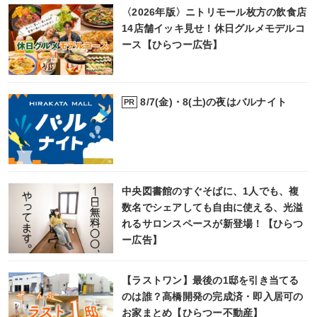
〈2026年版〉ニトリモール枚方の飲食店
14店舗イッキ見せ！休日グルメモデルコ
ース【ひらつー広告】
8/7(金)・8(土)の夜はバルナイト
PR
中央図書館のすぐそばに、1人でも、複
数名でシェアしても自由に使える、光溢
れるサロンスペースが新登場！【ひらつ
ー広告】
【ラストワン】最後の1邸を引き当てる
のは誰？高橋開発の完成済・即入居可の
お家まとめ【ひらつー不動産】