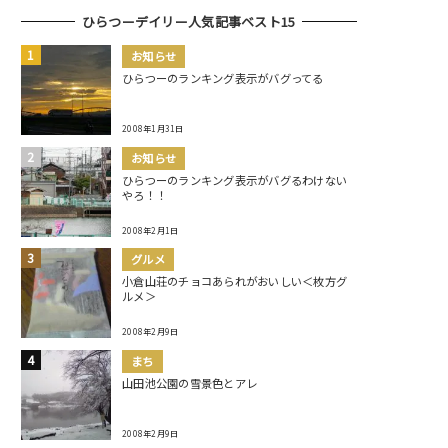
ひらつーデイリー人気記事ベスト15
お知らせ
ひらつーのランキング表示がバグってる
2008年1月31日
お知らせ
ひらつーのランキング表示がバグるわけない
やろ！！
2008年2月1日
グルメ
小倉山荘のチョコあられがおいしい＜枚方グ
ルメ＞
2008年2月9日
まち
山田池公園の雪景色とアレ
2008年2月9日