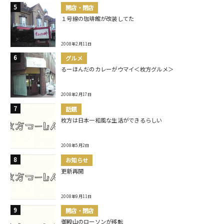
開店・閉店
１号線の珈琲館が改装してた
2008年2月11日
グルメ
るーほんだのカレーがウマイ＜枚方グルメ＞
2008年2月17日
話題
枚方は日本一和風な生活ができるらしい
2008年5月2日
お知らせ
更新再開
2008年9月11日
開店・閉店
御殿山のローソンが移転