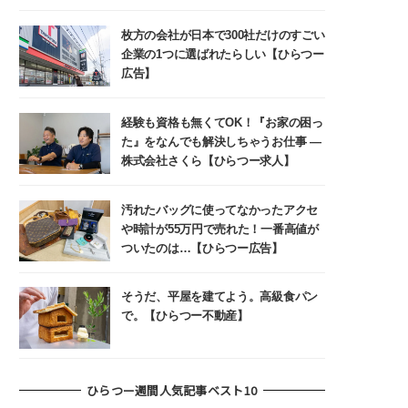
枚方の会社が日本で300社だけのすごい
企業の1つに選ばれたらしい【ひらつー
広告】
経験も資格も無くてOK！『お家の困っ
た』をなんでも解決しちゃうお仕事 ―
株式会社さくら【ひらつー求人】
汚れたバッグに使ってなかったアクセ
や時計が55万円で売れた！一番高値が
ついたのは…【ひらつー広告】
そうだ、平屋を建てよう。高級食パン
で。【ひらつー不動産】
ひらつー週間人気記事ベスト10