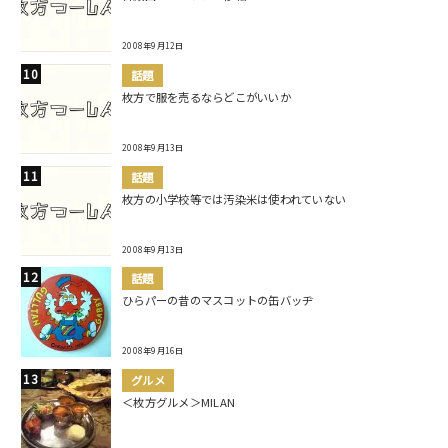
2008年9月12日
話題
枚方で服を売るならどこがいいか
2008年9月13日
話題
枚方の小学校等では汚染米は使われていない
2008年9月13日
話題
ひらパーの昔のマスコットの缶バッヂ
2008年9月16日
グルメ
＜枚方グルメ＞MILAN