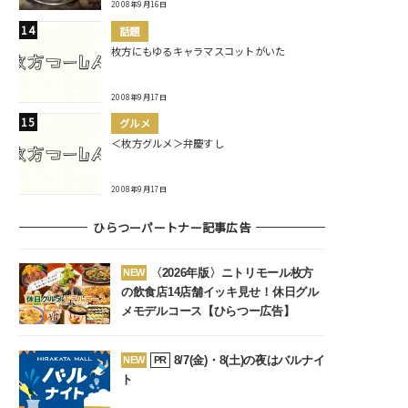
2008年9月16日
話題
枚方にもゆるキャラマスコットがいた
2008年9月17日
グルメ
＜枚方グルメ＞弁慶すし
2008年9月17日
ひらつーパートナー記事広告
〈2026年版〉ニトリモール枚方
NEW
の飲食店14店舗イッキ見せ！休日グル
メモデルコース【ひらつー広告】
8/7(金)・8(土)の夜はバルナイ
NEW
PR
ト