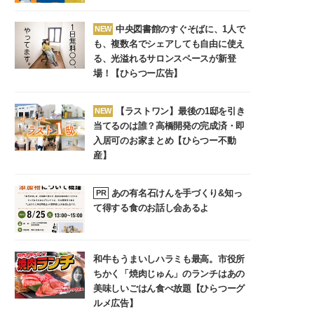
中央図書館のすぐそばに、1人で
NEW
も、複数名でシェアしても自由に使え
る、光溢れるサロンスペースが新登
場！【ひらつー広告】
【ラストワン】最後の1邸を引き
NEW
当てるのは誰？高橋開発の完成済・即
入居可のお家まとめ【ひらつー不動
産】
あの有名石けんを手づくり&知っ
PR
て得する食のお話し会あるよ
和牛もうまいしハラミも最高。市役所
ちかく「焼肉じゅん」のランチはあの
美味しいごはん食べ放題【ひらつーグ
ルメ広告】