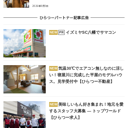
2026年8月5日
ひらつーパートナー記事広告
イズミヤSC八幡でサマコン
PR
NEW
気温30℃でエアコン無しなのに涼し
NEW
い！寝屋川に完成した平屋のモデルハウ
ス。見学受付中【ひらつー不動産】
美味しいもん好き集まれ！地元を愛
NEW
するスタッフ大募集 ― トップワールド
【ひらつー求人】