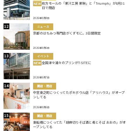
枚方モールの「果汁工房 果琳」と「Triumph」が8月31
NEW
日で閉店
2026年8月8日
ニュース
京都のはちみつ専門店がくずモに。3日間限定
2026年8月6日
イベント
全国津々浦々のプリンがT-SITEに
NEW
2026年8月7日
開店・閉店
中宮東之町につくってたポキボウル店「アリハウス」がオープ
ンしてる
2026年8月6日
開店・閉店
東船橋につくってた「胡麻切りそば酒と肴とそば おおの」がオ
ープンしてる