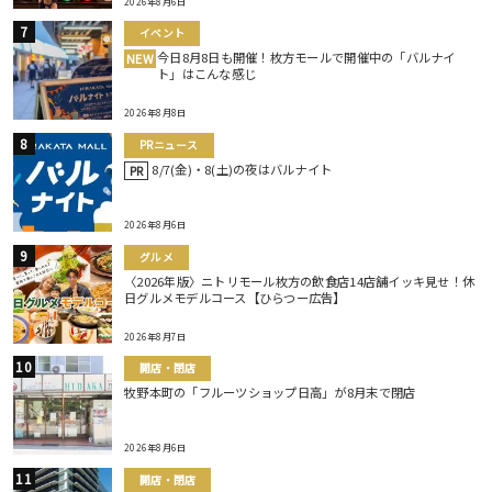
2026年8月6日
イベント
今日8月8日も開催！枚方モールで開催中の「バルナイ
NEW
ト」はこんな感じ
2026年8月8日
PRニュース
8/7(金)・8(土)の夜はバルナイト
PR
2026年8月6日
グルメ
〈2026年版〉ニトリモール枚方の飲食店14店舗イッキ見せ！休
日グルメモデルコース【ひらつー広告】
2026年8月7日
開店・閉店
牧野本町の「フルーツショップ日高」が8月末で閉店
2026年8月6日
開店・閉店