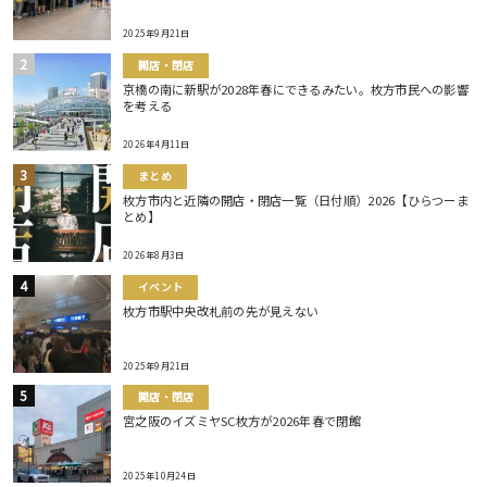
2025年9月21日
開店・閉店
京橋の南に新駅が2028年春にできるみたい。枚方市民への影響
を考える
2026年4月11日
まとめ
枚方市内と近隣の開店・閉店一覧（日付順）2026【ひらつーま
とめ】
2026年8月3日
イベント
枚方市駅中央改札前の先が見えない
2025年9月21日
開店・閉店
宮之阪のイズミヤSC枚方が2026年春で閉館
2025年10月24日