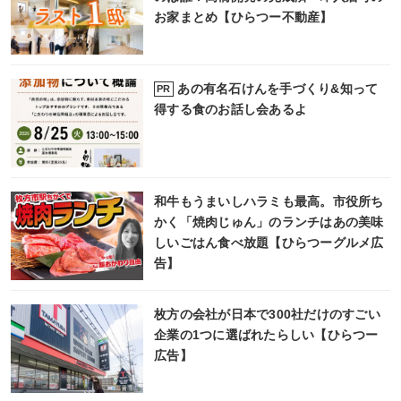
お家まとめ【ひらつー不動産】
あの有名石けんを手づくり&知って
PR
得する食のお話し会あるよ
和牛もうまいしハラミも最高。市役所ち
かく「焼肉じゅん」のランチはあの美味
しいごはん食べ放題【ひらつーグルメ広
告】
枚方の会社が日本で300社だけのすごい
企業の1つに選ばれたらしい【ひらつー
広告】