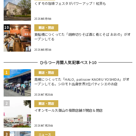
くずモの珈琲フェスタがパワーアップ！紅茶も
2026年8月4日
開店・閉店
東船橋につくってた「胡麻切りそば酒と肴とそば おおの」がオ
ープンしてる
2026年8月5日
ひらつー月間人気記事ベスト10
開店・閉店
高槻につくってた「HALO, patissier KAORU YOSHIDA」がオ
ープンしてる。シロモト出身世界3位パティシエのお店
2026年7月26日
開店・閉店
イオンモール久御山の複数店舗が開店＆閉店
2026年7月29日
ニュース