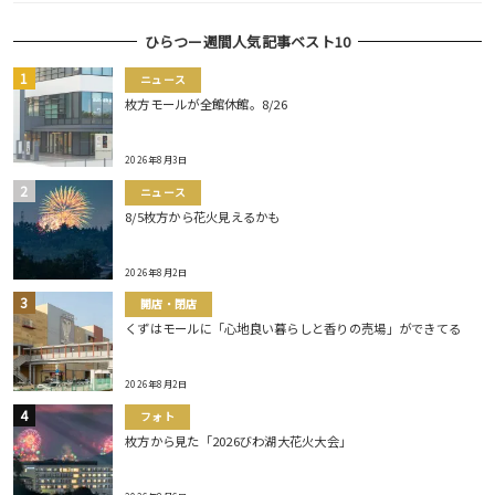
ひらつー週間人気記事ベスト10
ニュース
枚方モールが全館休館。8/26
2026年8月3日
ニュース
8/5枚方から花火見えるかも
2026年8月2日
開店・閉店
くずはモールに「心地良い暮らしと香りの売場」ができてる
2026年8月2日
フォト
枚方から見た「2026びわ湖大花火大会」