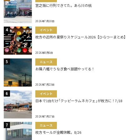
宮之阪に行列できてた。あら川の桃
2026年7月10日
イベント
枚方の近所の夏祭りスケジュール2026【ひらつーまとめ】
2026年8月6日
ニュース
お隣八幡でうなぎ食べ放題やってる！
2026年7月23日
イベント
日本で1台だけ｢クッピーラムネカフェ｣が枚方に！7/18
2026年7月17日
ニュース
枚方モールが全館休館。8/26