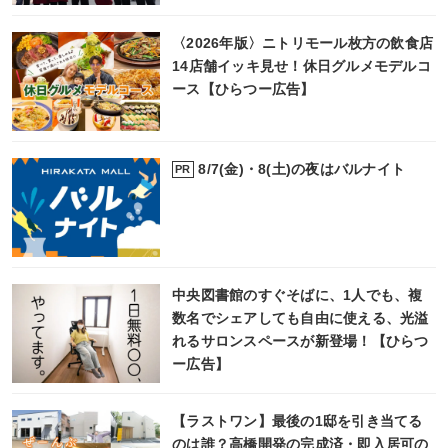
〈2026年版〉ニトリモール枚方の飲食店
14店舗イッキ見せ！休日グルメモデルコ
ース【ひらつー広告】
8/7(金)・8(土)の夜はバルナイト
PR
中央図書館のすぐそばに、1人でも、複
数名でシェアしても自由に使える、光溢
れるサロンスペースが新登場！【ひらつ
ー広告】
【ラストワン】最後の1邸を引き当てる
のは誰？高橋開発の完成済・即入居可の