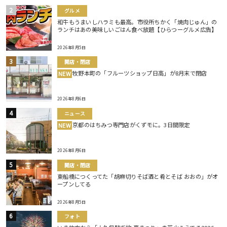
グルメ
和牛もうまいしハラミも最高。市役所ちかく「焼肉じゅん」の
ランチはあの美味しいごはん食べ放題【ひらつーグルメ広告】
2026年8月5日
開店・閉店
牧野本町の「フルーツショップ日高」が8月末で閉店
NEW
2026年8月6日
ニュース
京都のはちみつ専門店がくずモに。3日間限定
NEW
2026年8月6日
開店・閉店
東船橋につくってた「胡麻切りそば酒と肴とそば おおの」がオ
ープンしてる
2026年8月5日
フォト