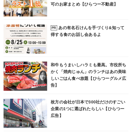
可のお家まとめ【ひらつー不動産】
あの有名石けんを手づくり&知って
PR
得する食のお話し会あるよ
和牛もうまいしハラミも最高。市役所ち
かく「焼肉じゅん」のランチはあの美味
しいごはん食べ放題【ひらつーグルメ広
告】
枚方の会社が日本で300社だけのすごい
企業の1つに選ばれたらしい【ひらつー
広告】