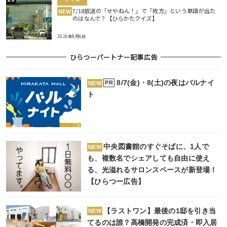
7/18放送の「せやねん！」で「枚方」という単語が出た
NEW
のはなんで？【ひらかたクイズ】
2026年8月6日
ひらつーパートナー記事広告
8/7(金)・8(土)の夜はバルナイ
PR
NEW
ト
中央図書館のすぐそばに、1人で
NEW
も、複数名でシェアしても自由に使え
る、光溢れるサロンスペースが新登場！
【ひらつー広告】
【ラストワン】最後の1邸を引き当
NEW
てるのは誰？高橋開発の完成済・即入居