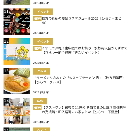
2026年8月6日
イベント
枚方の近所の夏祭りスケジュール2026【ひらつーまと
NEW
め】
2026年8月6日
イベント
くずモで津軽！南中振ではお祭り！水鉄砲大会がくずはで
NEW
【ひらつー的今週末行きたいイベント】
2026年8月6日
グルメ
「ラーメンひふみ」の『Wスープラーメン 塩』（枚方市渚西）
【ひらつーグルメ】
2026年8月5日
広告
【ラストワン】最後の1邸を引き当てるのは誰？高橋開発
NEW
の完成済・即入居可のお家まとめ【ひらつー不動産】
2026年8月6日
クイズ