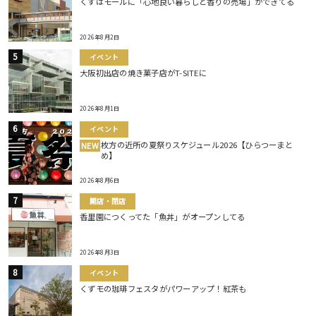
くずはモールに「心地良い暮らしと香りの売場」ができてる
2026年8月2日
イベント
大阪初出店の焼き菓子店がT-SITEに
2026年8月1日
イベント
枚方の近所の夏祭りスケジュール2026【ひらつーまと
NEW
め】
2026年8月6日
開店・閉店
香里園につくってた「魚丼」がオープンしてる
2026年8月3日
イベント
くずモの珈琲フェスタがパワーアップ！紅茶も