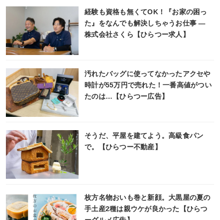
経験も資格も無くてOK！『お家の困っ
た』をなんでも解決しちゃうお仕事 ―
株式会社さくら【ひらつー求人】
汚れたバッグに使ってなかったアクセや
時計が55万円で売れた！一番高値がつい
たのは…【ひらつー広告】
そうだ、平屋を建てよう。高級食パン
で。【ひらつー不動産】
枚方名物おいも巻と新顔。大黒屋の夏の
手土産2種は親ウケが良かった【ひらつ