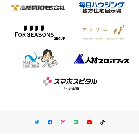
Twitter
Facebook
Instagram
LINE
You Tube
TikTok