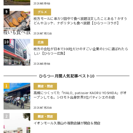
2026年8月4日
グルメ
枚方モールに串カツ田中で食べ放題注文したことある？かすう
どんやユッケ、ナポリタンも食べ放題【ひらつーコラボ】
2026年7月31日
広告
枚方の会社が日本で300社だけのすごい企業の1つに選ばれたら
しい【ひらつー広告】
2026年8月4日
ひらつー月間人気記事ベスト10
開店・閉店
高槻につくってた「HALO, patissier KAORU YOSHIDA」がオ
ープンしてる。シロモト出身世界3位パティシエのお店
2026年7月26日
開店・閉店
イオンモール久御山の複数店舗が開店＆閉店