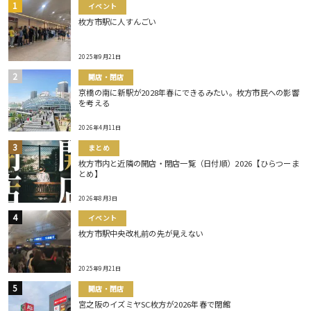
イベント
枚方市駅に人すんごい
2025年9月21日
開店・閉店
京橋の南に新駅が2028年春にできるみたい。枚方市民への影響
を考える
2026年4月11日
まとめ
枚方市内と近隣の開店・閉店一覧（日付順）2026【ひらつーま
とめ】
2026年8月3日
イベント
枚方市駅中央改札前の先が見えない
2025年9月21日
開店・閉店
宮之阪のイズミヤSC枚方が2026年春で閉館