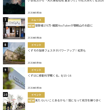
いま枚方から「大久保駐屯地 夏まつり」の花火みえてる2026
2026年8月5日
ニュース
登録者170万･韓国YouTuberが御殿山のお店に
NEW
2026年8月6日
イベント
くずモの珈琲フェスタがパワーアップ！紅茶も
2026年8月4日
イベント
くずはに移動科学館くる。8/15･16
2026年8月5日
イベント
見たらいいことあるかも！狐になって枚方を練り歩く
NEW