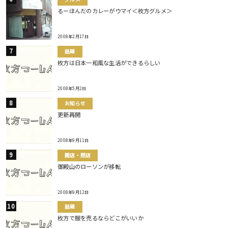
るーほんだのカレーがウマイ＜枚方グルメ＞
2008年2月17日
話題
枚方は日本一和風な生活ができるらしい
2008年5月2日
お知らせ
更新再開
2008年9月11日
開店・閉店
御殿山のローソンが移転
2008年9月12日
話題
枚方で服を売るならどこがいいか