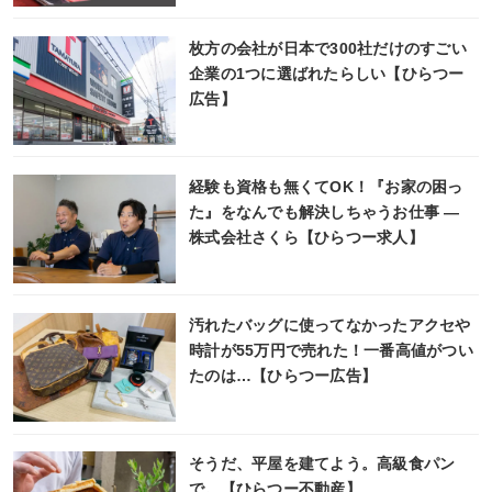
枚方の会社が日本で300社だけのすごい
企業の1つに選ばれたらしい【ひらつー
広告】
経験も資格も無くてOK！『お家の困っ
た』をなんでも解決しちゃうお仕事 ―
株式会社さくら【ひらつー求人】
汚れたバッグに使ってなかったアクセや
時計が55万円で売れた！一番高値がつい
たのは…【ひらつー広告】
そうだ、平屋を建てよう。高級食パン
で。【ひらつー不動産】