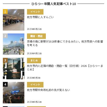
ひらつー年間人気記事ベスト10
イベント
枚方市駅に人すんごい
2025年9月21日
開店・閉店
京橋の南に新駅が2028年春にできるみたい。枚方市民への影響
を考える
2026年4月11日
まとめ
枚方市内と近隣の開店・閉店一覧（日付順）2026【ひらつーま
とめ】
2026年8月3日
イベント
枚方市駅中央改札前の先が見えない
2025年9月21日