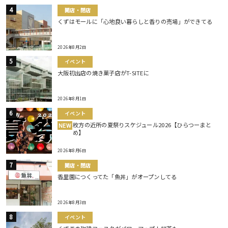
開店・閉店
くずはモールに「心地良い暮らしと香りの売場」ができてる
2026年8月2日
イベント
大阪初出店の焼き菓子店がT-SITEに
2026年8月1日
イベント
枚方の近所の夏祭りスケジュール2026【ひらつーまと
NEW
め】
2026年8月6日
開店・閉店
香里園につくってた「魚丼」がオープンしてる
2026年8月3日
イベント