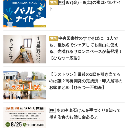
8/7(金)・8(土)の夜はバルナイ
PR
NEW
ト
中央図書館のすぐそばに、1人で
NEW
も、複数名でシェアしても自由に使え
る、光溢れるサロンスペースが新登場！
【ひらつー広告】
【ラストワン】最後の1邸を引き当てる
のは誰？高橋開発の完成済・即入居可の
お家まとめ【ひらつー不動産】
あの有名石けんを手づくり&知って
PR
得する食のお話し会あるよ