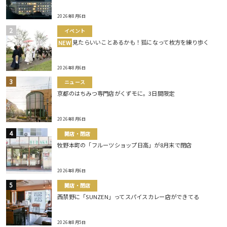
2026年8月6日
イベント
見たらいいことあるかも！狐になって枚方を練り歩く
NEW
2026年8月6日
ニュース
京都のはちみつ専門店がくずモに。3日間限定
2026年8月6日
開店・閉店
牧野本町の「フルーツショップ日高」が8月末で閉店
2026年8月6日
開店・閉店
西禁野に「SUNZEN」ってスパイスカレー店ができてる
2026年8月5日