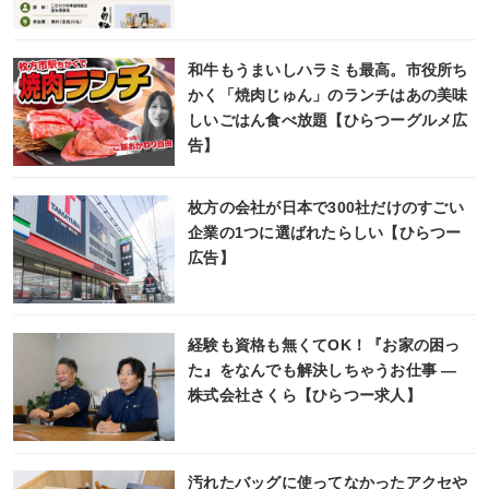
和牛もうまいしハラミも最高。市役所ち
かく「焼肉じゅん」のランチはあの美味
しいごはん食べ放題【ひらつーグルメ広
告】
枚方の会社が日本で300社だけのすごい
企業の1つに選ばれたらしい【ひらつー
広告】
経験も資格も無くてOK！『お家の困っ
た』をなんでも解決しちゃうお仕事 ―
株式会社さくら【ひらつー求人】
汚れたバッグに使ってなかったアクセや