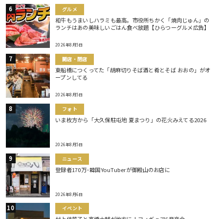
グルメ
和牛もうまいしハラミも最高。市役所ちかく「焼肉じゅん」の
ランチはあの美味しいごはん食べ放題【ひらつーグルメ広告】
2026年8月5日
開店・閉店
東船橋につくってた「胡麻切りそば酒と肴とそば おおの」がオ
ープンしてる
2026年8月5日
フォト
いま枚方から「大久保駐屯地 夏まつり」の花火みえてる2026
2026年8月5日
ニュース
登録者170万･韓国YouTuberが御殿山のお店に
2026年8月6日
イベント