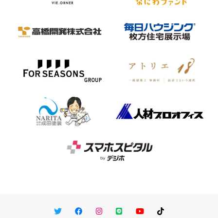
Twitter
Facebook
Instagram
LINE
You Tube
TikTok