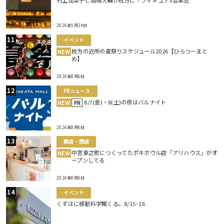
村上佳菜子と高橋大輔が枚方に！フィギュアS音楽会
2026年5月24日
イベント
枚方の近所の夏祭りスケジュール2026【ひらつーまと
NEW
め】
2026年8月6日
PRニュース
8/7(金)・8(土)の夜はバルナイト
NEW
PR
2026年8月6日
開店・閉店
中宮東之町につくってたポキボウル店「アリハウス」がオ
NEW
ープンしてる
2026年8月6日
イベント
くずはに移動科学館くる。8/15･16