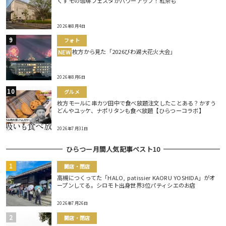
くずモの珈琲フェスタがパワーアップ！紅茶も
2026年8月4日
フォト
枚方から見た「2026びわ湖大花火大会」
NEW
2026年8月6日
グルメ
枚方モールに串カツ田中で食べ放題注文したことある？かすう
どんやユッケ、ナポリタンも食べ放題【ひらつーコラボ】
2026年7月31日
ひらつー月間人気記事ベスト10
開店・閉店
高槻につくってた「HALO, patissier KAORU YOSHIDA」がオ
ープンしてる。シロモト出身世界3位パティシエのお店
2026年7月26日
開店・閉店