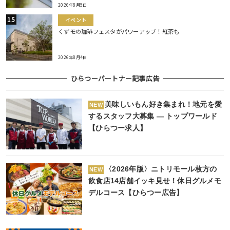
2026年8月5日
イベント
くずモの珈琲フェスタがパワーアップ！紅茶も
2026年8月4日
ひらつーパートナー記事広告
美味しいもん好き集まれ！地元を愛
NEW
するスタッフ大募集 ― トップワールド
【ひらつー求人】
〈2026年版〉ニトリモール枚方の
NEW
飲食店14店舗イッキ見せ！休日グルメモ
デルコース【ひらつー広告】