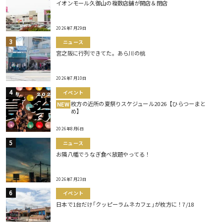
イオンモール久御山の複数店舗が開店＆閉店
2026年7月29日
ニュース
宮之阪に行列できてた。あら川の桃
2026年7月10日
イベント
枚方の近所の夏祭りスケジュール2026【ひらつーまと
NEW
め】
2026年8月6日
ニュース
お隣八幡でうなぎ食べ放題やってる！
2026年7月23日
イベント
日本で1台だけ｢クッピーラムネカフェ｣が枚方に！7/18