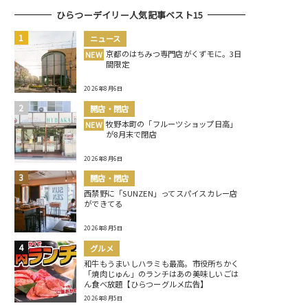
ひらつーデイリー人気記事ベスト15
ニュース
京都のはちみつ専門店がくずモに。3日
NEW
間限定
2026年8月6日
開店・閉店
牧野本町の「フルーツショップ日高」
NEW
が8月末で閉店
2026年8月6日
開店・閉店
西禁野に「SUNZEN」ってスパイスカレー店
ができてる
2026年8月5日
グルメ
和牛もうまいしハラミも最高。市役所ちかく
「焼肉じゅん」のランチはあの美味しいごは
ん食べ放題【ひらつーグルメ広告】
2026年8月5日