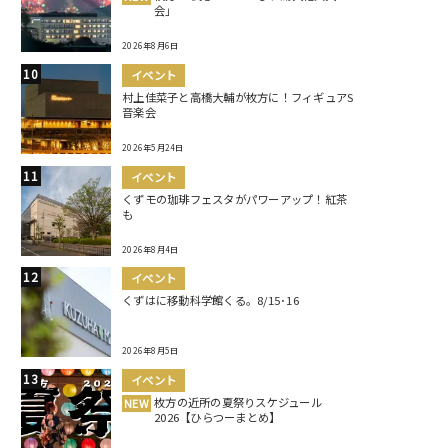
会」
2026年8月6日
イベント
村上佳菜子と高橋大輔が枚方に！フィギュアS
音楽会
2026年5月24日
イベント
くずモの珈琲フェスタがパワーアップ！紅茶
も
2026年8月4日
イベント
くずはに移動科学館くる。8/15･16
2026年8月5日
イベント
枚方の近所の夏祭りスケジュール
NEW
2026【ひらつーまとめ】