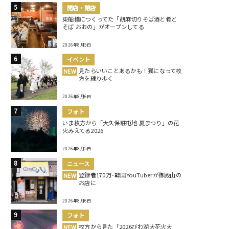
開店・閉店
東船橋につくってた「胡麻切りそば酒と肴と
そば おおの」がオープンしてる
2026年8月5日
イベント
見たらいいことあるかも！狐になって枚
NEW
方を練り歩く
2026年8月6日
フォト
いま枚方から「大久保駐屯地 夏まつり」の花
火みえてる2026
2026年8月5日
ニュース
登録者170万･韓国YouTuberが御殿山の
NEW
お店に
2026年8月6日
フォト
枚方から見た「2026びわ湖大花火大
NEW