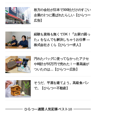
枚方の会社が日本で300社だけのすごい
企業の1つに選ばれたらしい【ひらつー
広告】
経験も資格も無くてOK！『お家の困っ
た』をなんでも解決しちゃうお仕事 ―
株式会社さくら【ひらつー求人】
汚れたバッグに使ってなかったアクセ
や時計が55万円で売れた！一番高値が
ついたのは…【ひらつー広告】
そうだ、平屋を建てよう。高級食パン
で。【ひらつー不動産】
ひらつー週間人気記事ベスト10