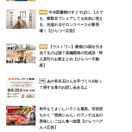
中央図書館のすぐそばに、1人で
NEW
も、複数名でシェアしても自由に使え
る、光溢れるサロンスペースが新登
場！【ひらつー広告】
【ラストワン】最後の1邸を引き
NEW
当てるのは誰？高橋開発の完成済・即
入居可のお家まとめ【ひらつー不動
産】
あの有名石けんを手づくり&知っ
PR
て得する食のお話し会あるよ
和牛もうまいしハラミも最高。市役所
ちかく「焼肉じゅん」のランチはあの
美味しいごはん食べ放題【ひらつーグ
ルメ広告】