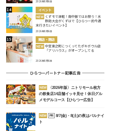
2026年8月6日
イベント
くずモで津軽！南中振ではお祭り！水
NEW
鉄砲大会がくずはで【ひらつー的今週
末行きたいイベント】
2026年8月6日
開店・閉店
中宮東之町につくってたポキボウル店
NEW
「アリハウス」がオープンしてる
2026年8月6日
ひらつーパートナー記事広告
〈2026年版〉ニトリモール枚方
NEW
の飲食店14店舗イッキ見せ！休日グル
メモデルコース【ひらつー広告】
8/7(金)・8(土)の夜はバルナイ
NEW
PR
ト