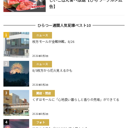
しいごはん食べ放題【ひらつーグルメ広
告】
ひらつー週間人気記事ベスト10
ニュース
枚方モールが全館休館。8/26
2026年8月3日
ニュース
8/5枚方から花火見えるかも
2026年8月2日
開店・閉店
くずはモールに「心地良い暮らしと香りの売場」ができてる
2026年8月2日
フォト