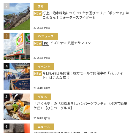
まち
打上川治水緑地につくってた水遊びエリア「ポッツァ」は
NEW
こんなん！ウォータースライダーも
2026年8月8日
PRニュース
イズミヤSC八幡でサマコン
NEW
PR
2026年8月8日
イベント
今日8月8日も開催！枚方モールで開催中の「バルナイ
NEW
ト」はこんな感じ
2026年8月8日
グルメ
「さくら亭」の『和風おろしハンバーグランチ』（枚方市香里
ケ丘）【ひらつーグルメ】
2026年8月7日
ニュース