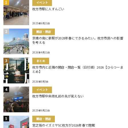
イベント
枚方市駅に人すんごい
2025年9月21日
開店・閉店
京橋の南に新駅が2028年春にできるみたい。枚方市民への影響
を考える
2026年4月11日
まとめ
枚方市内と近隣の開店・閉店一覧（日付順）2026【ひらつーま
とめ】
2026年8月3日
イベント
枚方市駅中央改札前の先が見えない
2025年9月21日
開店・閉店
宮之阪のイズミヤSC枚方が2026年春で閉館