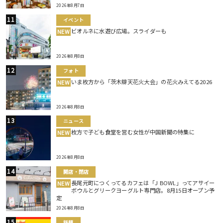
2026年8月7日
イベント
ビオルネに水遊び広場。スライダーも
NEW
2026年8月8日
フォト
いま枚方から「茨木辯天花火大会」の花火みえてる2026
NEW
2026年8月8日
ニュース
枚方で子ども食堂を営む女性が中国新聞の特集に
NEW
2026年8月8日
開店・閉店
長尾元町につくってるカフェは「J BOWL」ってアサイー
NEW
ボウルとグリークヨーグルト専門店。8月15日オープン予
定
2026年8月8日
話題