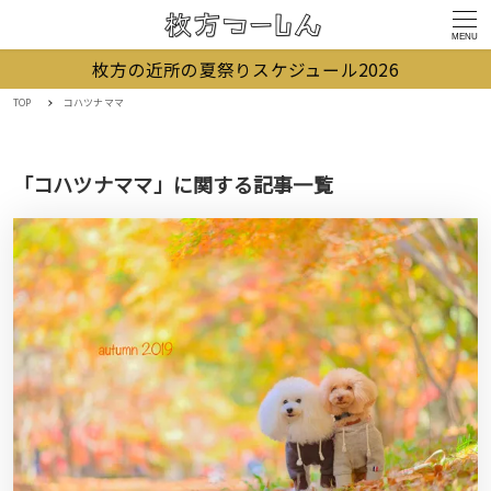
MENU
枚方の近所の夏祭りスケジュール2026
TOP
コハツナママ
「コハツナママ」に関する記事一覧