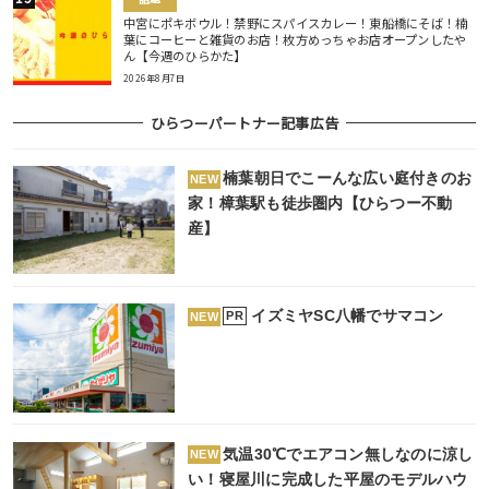
中宮にポキボウル！禁野にスパイスカレー！東船橋にそば！楠
葉にコーヒーと雑貨のお店！枚方めっちゃお店オープンしたや
ん【今週のひらかた】
2026年8月7日
ひらつーパートナー記事広告
楠葉朝日でこーんな広い庭付きのお
NEW
家！樟葉駅も徒歩圏内【ひらつー不動
産】
イズミヤSC八幡でサマコン
PR
NEW
気温30℃でエアコン無しなのに涼し
NEW
い！寝屋川に完成した平屋のモデルハウ