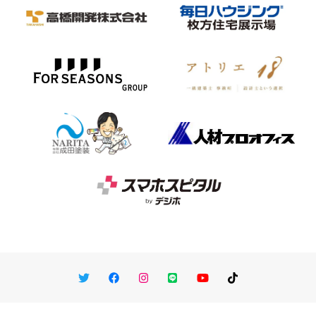
Twitter
Facebook
Instagram
LINE
You Tube
TikTok