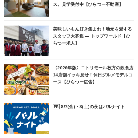
ス。見学受付中【ひらつー不動産】
美味しいもん好き集まれ！地元を愛する
スタッフ大募集 ― トップワールド【ひ
らつー求人】
〈2026年版〉ニトリモール枚方の飲食店
14店舗イッキ見せ！休日グルメモデルコ
ース【ひらつー広告】
8/7(金)・8(土)の夜はバルナイト
PR