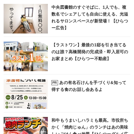
中央図書館のすぐそばに、1人でも、複
数名でシェアしても自由に使える、光溢
れるサロンスペースが新登場！【ひらつ
ー広告】
【ラストワン】最後の1邸を引き当てる
のは誰？高橋開発の完成済・即入居可の
お家まとめ【ひらつー不動産】
あの有名石けんを手づくり&知って
PR
得する食のお話し会あるよ
和牛もうまいしハラミも最高。市役所ち
かく「焼肉じゅん」のランチはあの美味