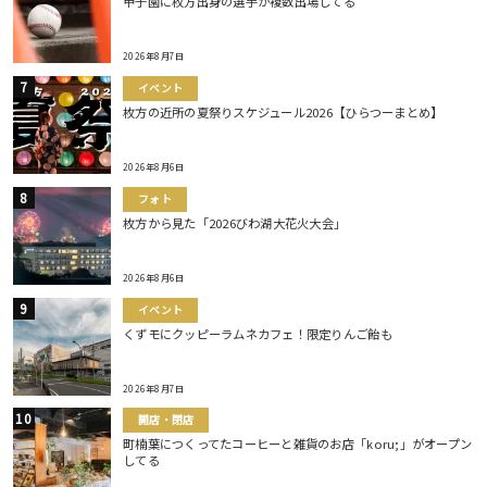
甲子園に枚方出身の選手が複数出場してる
2026年8月7日
イベント
枚方の近所の夏祭りスケジュール2026【ひらつーまとめ】
2026年8月6日
フォト
枚方から見た「2026びわ湖大花火大会」
2026年8月6日
イベント
くずモにクッピーラムネカフェ！限定りんご飴も
2026年8月7日
開店・閉店
町楠葉につくってたコーヒーと雑貨のお店「koru;」がオープン
してる