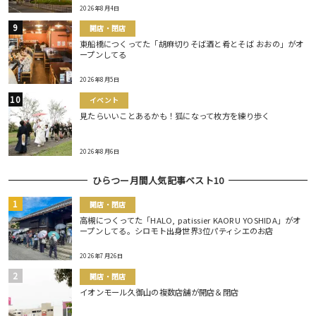
2026年8月4日
開店・閉店
東船橋につくってた「胡麻切りそば酒と肴とそば おおの」がオ
ープンしてる
2026年8月5日
イベント
見たらいいことあるかも！狐になって枚方を練り歩く
2026年8月6日
ひらつー月間人気記事ベスト10
開店・閉店
高槻につくってた「HALO, patissier KAORU YOSHIDA」がオ
ープンしてる。シロモト出身世界3位パティシエのお店
2026年7月26日
開店・閉店
イオンモール久御山の複数店舗が開店＆閉店