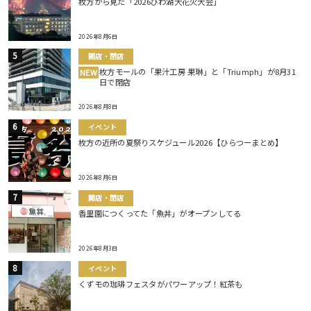
枚方から見た「2026びわ湖大花火大会」
2026年8月6日
開店・閉店
枚方モールの「果汁工房 果琳」と「Triumph」が8月31
NEW
日で閉店
2026年8月8日
イベント
枚方の近所の夏祭りスケジュール2026【ひらつーまとめ】
2026年8月6日
開店・閉店
香里園につくってた「魚丼」がオープンしてる
2026年8月3日
イベント
くずモの珈琲フェスタがパワーアップ！紅茶も