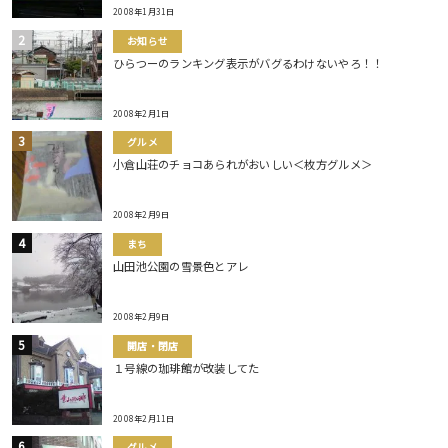
2008年1月31日
お知らせ
ひらつーのランキング表示がバグるわけないやろ！！
2008年2月1日
グルメ
小倉山荘のチョコあられがおいしい＜枚方グルメ＞
2008年2月9日
まち
山田池公園の雪景色とアレ
2008年2月9日
開店・閉店
１号線の珈琲館が改装してた
2008年2月11日
グルメ