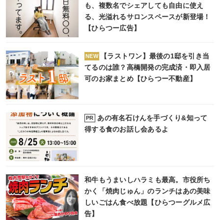
も、複数名でシェアしても自由に使え
る、光溢れるサロンスペースが新登場！
【ひらつー広告】
【ラストワン】最後の1邸を引き当
NEW
てるのは誰？高橋開発の完成済・即入居
可のお家まとめ【ひらつー不動産】
あの有名石けんを手づくり&知って
PR
得する食のお話し会あるよ
和牛もうまいしハラミも最高。市役所ち
かく「焼肉じゅん」のランチはあの美味
しいごはん食べ放題【ひらつーグルメ広
告】