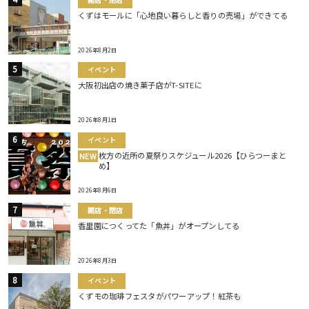
くずはモールに「心地良い暮らしと香りの売場」ができてる
2026年8月2日
イベント
大阪初出店の焼き菓子店がT-SITEに
2026年8月1日
イベント
枚方の近所の夏祭りスケジュール2026【ひらつーまと
NEW
め】
2026年8月6日
開店・閉店
香里園につくってた「魚丼」がオープンしてる
2026年8月3日
イベント
くずモの珈琲フェスタがパワーアップ！紅茶も