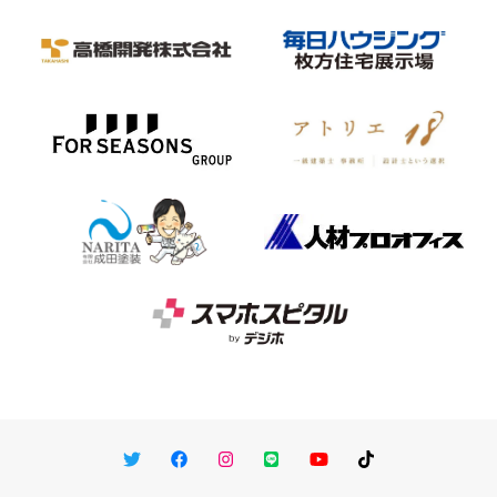
Twitter
Facebook
Instagram
LINE
You Tube
TikTok