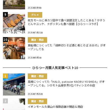
2026年8月4日
グルメ
枚方モールに串カツ田中で食べ放題注文したことある？かすう
どんやユッケ、ナポリタンも食べ放題【ひらつーコラボ】
2026年7月31日
開店・閉店
東船橋につくってた「胡麻切りそば酒と肴とそば おおの」がオ
ープンしてる
2026年8月5日
ひらつー月間人気記事ベスト10
開店・閉店
高槻につくってた「HALO, patissier KAORU YOSHIDA」がオ
ープンしてる。シロモト出身世界3位パティシエのお店
2026年7月26日
開店・閉店
イオンモール久御山の複数店舗が開店＆閉店