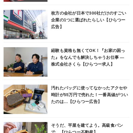
枚方の会社が日本で300社だけのすごい
企業の1つに選ばれたらしい【ひらつー
広告】
経験も資格も無くてOK！『お家の困っ
た』をなんでも解決しちゃうお仕事 ―
株式会社さくら【ひらつー求人】
汚れたバッグに使ってなかったアクセや
時計が55万円で売れた！一番高値がつい
たのは…【ひらつー広告】
そうだ、平屋を建てよう。高級食パン
で。【ひらつー不動産】