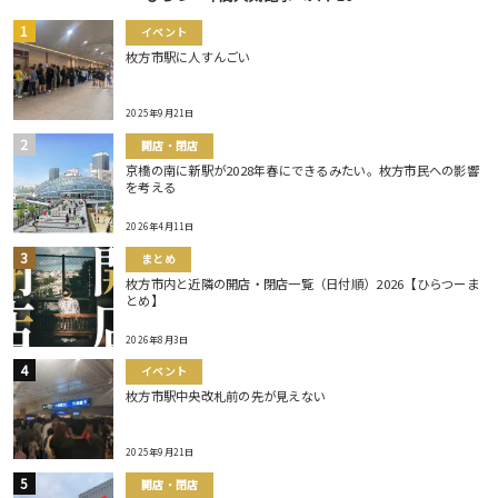
イベント
枚方市駅に人すんごい
2025年9月21日
開店・閉店
京橋の南に新駅が2028年春にできるみたい。枚方市民への影響
を考える
2026年4月11日
まとめ
枚方市内と近隣の開店・閉店一覧（日付順）2026【ひらつーま
とめ】
2026年8月3日
イベント
枚方市駅中央改札前の先が見えない
2025年9月21日
開店・閉店