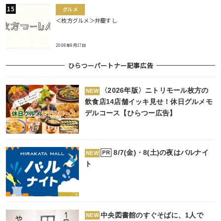
グルメ
＜枚方グルメ＞弁慶すし
2008年9月17日
ひらつーパートナー記事広告
〈2026年版〉ニトリモール枚方の
NEW
飲食店14店舗イッキ見せ！休日グルメモ
デルコース【ひらつー広告】
8/7(金)・8(土)の夜はバルナイ
PR
NEW
ト
中央図書館のすぐそばに、1人で
NEW