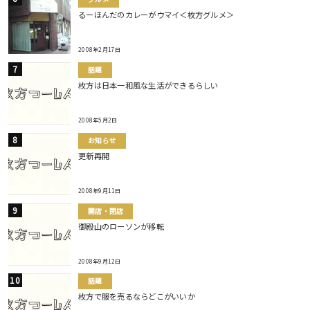
るーほんだのカレーがウマイ＜枚方グルメ＞
2008年2月17日
話題
枚方は日本一和風な生活ができるらしい
2008年5月2日
お知らせ
更新再開
2008年9月11日
開店・閉店
御殿山のローソンが移転
2008年9月12日
話題
枚方で服を売るならどこがいいか