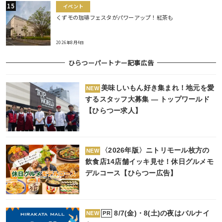
イベント
くずモの珈琲フェスタがパワーアップ！紅茶も
2026年8月4日
ひらつーパートナー記事広告
美味しいもん好き集まれ！地元を愛
NEW
するスタッフ大募集 ― トップワールド
【ひらつー求人】
〈2026年版〉ニトリモール枚方の
NEW
飲食店14店舗イッキ見せ！休日グルメモ
デルコース【ひらつー広告】
8/7(金)・8(土)の夜はバルナイ
PR
NEW