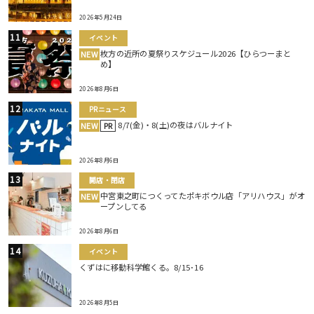
2026年5月24日
イベント
枚方の近所の夏祭りスケジュール2026【ひらつーまと
NEW
め】
2026年8月6日
PRニュース
8/7(金)・8(土)の夜はバルナイト
NEW
PR
2026年8月6日
開店・閉店
中宮東之町につくってたポキボウル店「アリハウス」がオ
NEW
ープンしてる
2026年8月6日
イベント
くずはに移動科学館くる。8/15･16
2026年8月5日