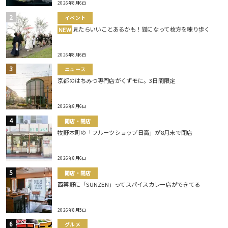
2026年8月6日
イベント
見たらいいことあるかも！狐になって枚方を練り歩く
NEW
2026年8月6日
ニュース
京都のはちみつ専門店がくずモに。3日間限定
2026年8月6日
開店・閉店
牧野本町の「フルーツショップ日高」が8月末で閉店
2026年8月6日
開店・閉店
西禁野に「SUNZEN」ってスパイスカレー店ができてる
2026年8月5日
グルメ