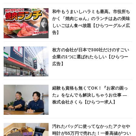
和牛もうまいしハラミも最高。市役所ち
かく「焼肉じゅん」のランチはあの美味
しいごはん食べ放題【ひらつーグルメ広
告】
枚方の会社が日本で300社だけのすごい
企業の1つに選ばれたらしい【ひらつー
広告】
経験も資格も無くてOK！『お家の困っ
た』をなんでも解決しちゃうお仕事 ―
株式会社さくら【ひらつー求人】
汚れたバッグに使ってなかったアクセや
時計が55万円で売れた！一番高値がつい