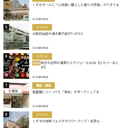
くずはモールに「心地良い暮らしと香りの売場」ができてる
2026年8月2日
イベント
大阪初出店の焼き菓子店がT-SITEに
2026年8月1日
イベント
枚方の近所の夏祭りスケジュール2026【ひらつーまと
NEW
め】
2026年8月6日
開店・閉店
香里園につくってた「魚丼」がオープンしてる
2026年8月3日
イベント
くずモの珈琲フェスタがパワーアップ！紅茶も