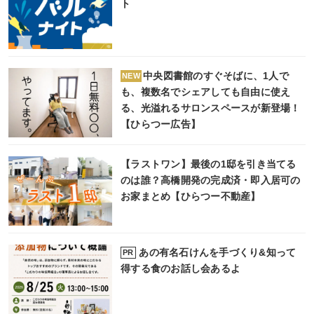
ト
中央図書館のすぐそばに、1人で
NEW
も、複数名でシェアしても自由に使え
る、光溢れるサロンスペースが新登場！
【ひらつー広告】
【ラストワン】最後の1邸を引き当てる
のは誰？高橋開発の完成済・即入居可の
お家まとめ【ひらつー不動産】
あの有名石けんを手づくり&知って
PR
得する食のお話し会あるよ