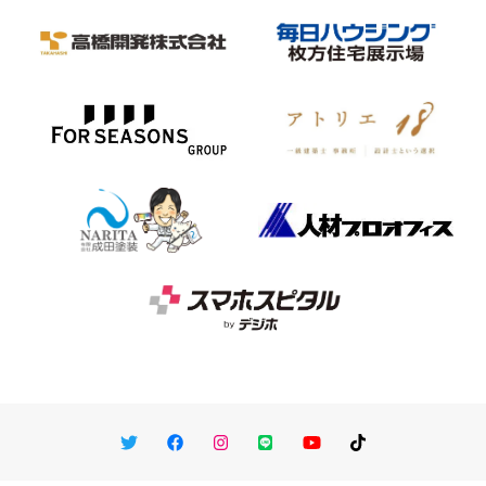
Twitter
Facebook
Instagram
LINE
You Tube
TikTok