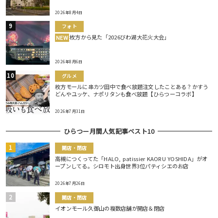
2026年8月4日
フォト
枚方から見た「2026びわ湖大花火大会」
NEW
2026年8月6日
グルメ
枚方モールに串カツ田中で食べ放題注文したことある？かすう
どんやユッケ、ナポリタンも食べ放題【ひらつーコラボ】
2026年7月31日
ひらつー月間人気記事ベスト10
開店・閉店
高槻につくってた「HALO, patissier KAORU YOSHIDA」がオ
ープンしてる。シロモト出身世界3位パティシエのお店
2026年7月26日
開店・閉店
イオンモール久御山の複数店舗が開店＆閉店