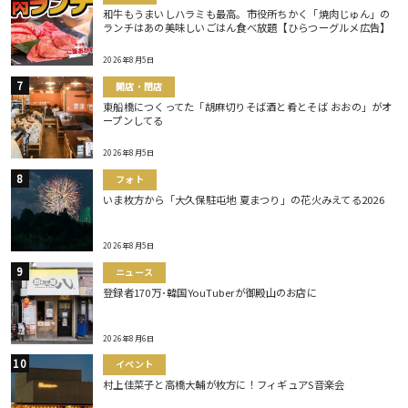
和牛もうまいしハラミも最高。市役所ちかく「焼肉じゅん」の
ランチはあの美味しいごはん食べ放題【ひらつーグルメ広告】
2026年8月5日
開店・閉店
東船橋につくってた「胡麻切りそば酒と肴とそば おおの」がオ
ープンしてる
2026年8月5日
フォト
いま枚方から「大久保駐屯地 夏まつり」の花火みえてる2026
2026年8月5日
ニュース
登録者170万･韓国YouTuberが御殿山のお店に
2026年8月6日
イベント
村上佳菜子と高橋大輔が枚方に！フィギュアS音楽会