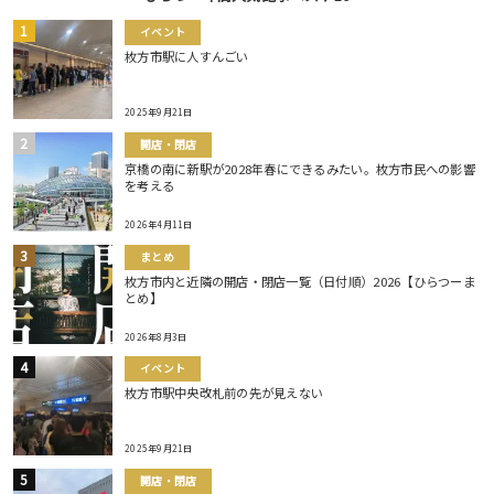
イベント
枚方市駅に人すんごい
2025年9月21日
開店・閉店
京橋の南に新駅が2028年春にできるみたい。枚方市民への影響
を考える
2026年4月11日
まとめ
枚方市内と近隣の開店・閉店一覧（日付順）2026【ひらつーま
とめ】
2026年8月3日
イベント
枚方市駅中央改札前の先が見えない
2025年9月21日
開店・閉店