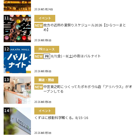
2026年5月24日
イベント
枚方の近所の夏祭りスケジュール2026【ひらつーまと
NEW
め】
2026年8月6日
PRニュース
8/7(金)・8(土)の夜はバルナイト
NEW
PR
2026年8月6日
開店・閉店
中宮東之町につくってたポキボウル店「アリハウス」がオ
NEW
ープンしてる
2026年8月6日
イベント
くずはに移動科学館くる。8/15･16
2026年8月5日