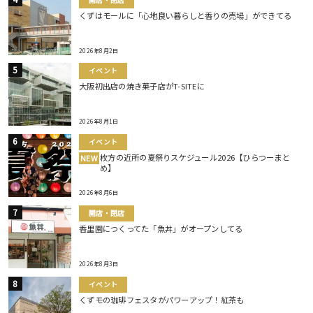
くずはモールに「心地良い暮らしと香りの売場」ができてる
2026年8月2日
イベント
大阪初出店の焼き菓子店がT-SITEに
2026年8月1日
イベント
枚方の近所の夏祭りスケジュール2026【ひらつーまと
NEW
め】
2026年8月6日
開店・閉店
香里園につくってた「魚丼」がオープンしてる
2026年8月3日
イベント
くずモの珈琲フェスタがパワーアップ！紅茶も