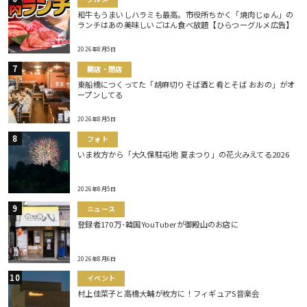
和牛もうまいしハラミも最高。市役所ちかく「焼肉じゅん」の
ランチはあの美味しいごはん食べ放題【ひらつーグルメ広告】
2026年8月5日
開店・閉店
東船橋につくってた「胡麻切りそば酒と肴とそば おおの」がオ
ープンしてる
2026年8月5日
フォト
いま枚方から「大久保駐屯地 夏まつり」の花火みえてる2026
2026年8月5日
ニュース
登録者170万･韓国YouTuberが御殿山のお店に
2026年8月6日
イベント
村上佳菜子と高橋大輔が枚方に！フィギュアS音楽会