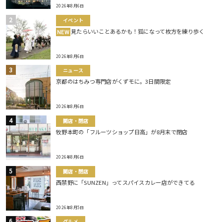
2026年8月6日
イベント
見たらいいことあるかも！狐になって枚方を練り歩く
NEW
2026年8月6日
ニュース
京都のはちみつ専門店がくずモに。3日間限定
2026年8月6日
開店・閉店
牧野本町の「フルーツショップ日高」が8月末で閉店
2026年8月6日
開店・閉店
西禁野に「SUNZEN」ってスパイスカレー店ができてる
2026年8月5日
グルメ