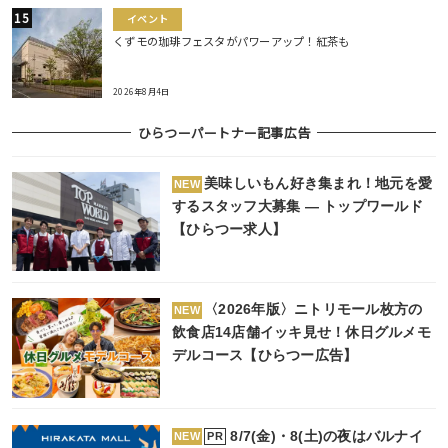
イベント
くずモの珈琲フェスタがパワーアップ！紅茶も
2026年8月4日
ひらつーパートナー記事広告
美味しいもん好き集まれ！地元を愛
NEW
するスタッフ大募集 ― トップワールド
【ひらつー求人】
〈2026年版〉ニトリモール枚方の
NEW
飲食店14店舗イッキ見せ！休日グルメモ
デルコース【ひらつー広告】
8/7(金)・8(土)の夜はバルナイ
PR
NEW