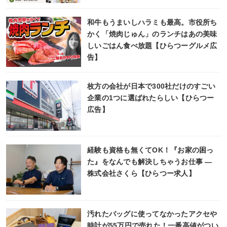
和牛もうまいしハラミも最高。市役所ち
かく「焼肉じゅん」のランチはあの美味
しいごはん食べ放題【ひらつーグルメ広
告】
枚方の会社が日本で300社だけのすごい
企業の1つに選ばれたらしい【ひらつー
広告】
経験も資格も無くてOK！『お家の困っ
た』をなんでも解決しちゃうお仕事 ―
株式会社さくら【ひらつー求人】
汚れたバッグに使ってなかったアクセや
時計が55万円で売れた！一番高値がつい