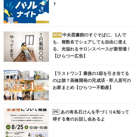
ト
中央図書館のすぐそばに、1人で
NEW
も、複数名でシェアしても自由に使え
る、光溢れるサロンスペースが新登場！
【ひらつー広告】
【ラストワン】最後の1邸を引き当てる
のは誰？高橋開発の完成済・即入居可の
お家まとめ【ひらつー不動産】
あの有名石けんを手づくり&知って
PR
得する食のお話し会あるよ