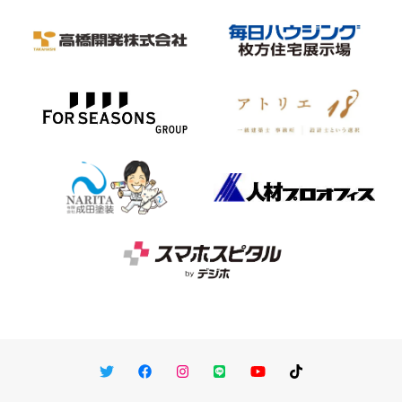
Twitter
Facebook
Instagram
LINE
You Tube
TikTok