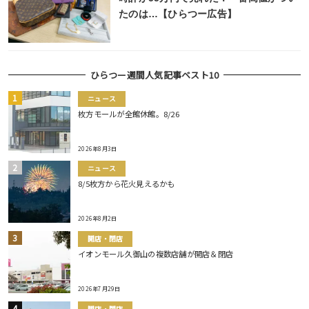
たのは…【ひらつー広告】
ひらつー週間人気記事ベスト10
ニュース
枚方モールが全館休館。8/26
2026年8月3日
ニュース
8/5枚方から花火見えるかも
2026年8月2日
開店・閉店
イオンモール久御山の複数店舗が開店＆閉店
2026年7月29日
開店・閉店