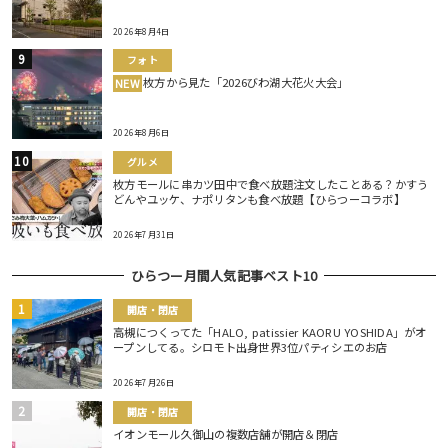
2026年8月4日
フォト
枚方から見た「2026びわ湖大花火大会」
NEW
2026年8月6日
グルメ
枚方モールに串カツ田中で食べ放題注文したことある？かすう
どんやユッケ、ナポリタンも食べ放題【ひらつーコラボ】
2026年7月31日
ひらつー月間人気記事ベスト10
開店・閉店
高槻につくってた「HALO, patissier KAORU YOSHIDA」がオ
ープンしてる。シロモト出身世界3位パティシエのお店
2026年7月26日
開店・閉店
イオンモール久御山の複数店舗が開店＆閉店