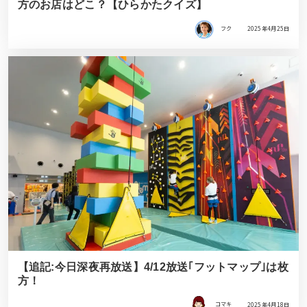
方のお店はどこ？【ひらかたクイズ】
フク
2025年4月25日
【追記:今日深夜再放送】4/12放送｢フットマップ｣は枚
方！
コマキ
2025年4月18日