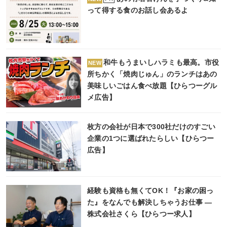
って得する食のお話し会あるよ
和牛もうまいしハラミも最高。市役
NEW
所ちかく「焼肉じゅん」のランチはあの
美味しいごはん食べ放題【ひらつーグル
メ広告】
枚方の会社が日本で300社だけのすごい
企業の1つに選ばれたらしい【ひらつー
広告】
経験も資格も無くてOK！『お家の困っ
た』をなんでも解決しちゃうお仕事 ―
株式会社さくら【ひらつー求人】