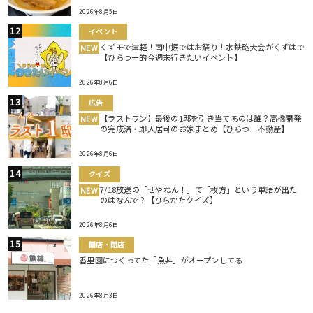
2026年8月5日
イベント
くずモで津軽！南中振ではお祭り！水鉄砲大会がくずはで
NEW
【ひらつー的今週末行きたいイベント】
2026年8月6日
広告
【ラストワン】最後の1邸を引き当てるのは誰？高橋開発
NEW
の完成済・即入居可のお家まとめ【ひらつー不動産】
2026年8月6日
クイズ
7/18放送の「せやねん！」で「枚方」という単語が出た
NEW
のはなんで？【ひらかたクイズ】
2026年8月6日
開店・閉店
香里園につくってた「魚丼」がオープンしてる
2026年8月3日