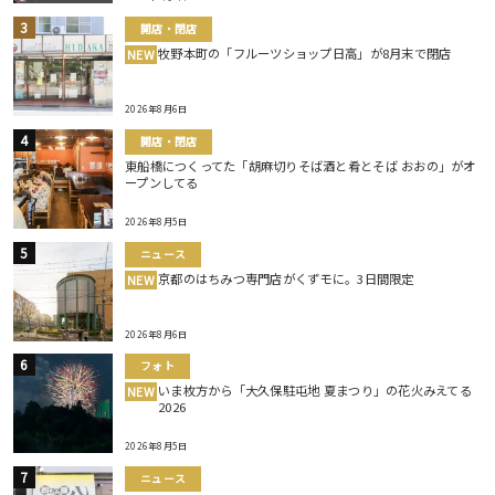
開店・閉店
牧野本町の「フルーツショップ日高」が8月末で閉店
NEW
2026年8月6日
開店・閉店
東船橋につくってた「胡麻切りそば酒と肴とそば おおの」がオ
ープンしてる
2026年8月5日
ニュース
京都のはちみつ専門店がくずモに。3日間限定
NEW
2026年8月6日
フォト
いま枚方から「大久保駐屯地 夏まつり」の花火みえてる
NEW
2026
2026年8月5日
ニュース