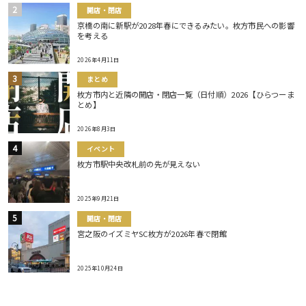
開店・閉店
京橋の南に新駅が2028年春にできるみたい。枚方市民への影響
を考える
2026年4月11日
まとめ
枚方市内と近隣の開店・閉店一覧（日付順）2026【ひらつーま
とめ】
2026年8月3日
イベント
枚方市駅中央改札前の先が見えない
2025年9月21日
開店・閉店
宮之阪のイズミヤSC枚方が2026年春で閉館
2025年10月24日