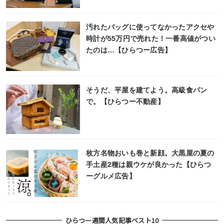
汚れたバッグに使ってなかったアクセや
時計が55万円で売れた！一番高値がつい
たのは…【ひらつー広告】
そうだ、平屋を建てよう。高級食パン
で。【ひらつー不動産】
枚方名物おいも巻と新顔。大黒屋の夏の
手土産2種は親ウケが良かった【ひらつ
ーグルメ広告】
ひらつー週間人気記事ベスト10