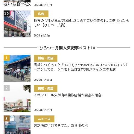
2026年7月31日
広告
枚方の会社が日本で300社だけのすごい企業の1つに選ばれたら
しい【ひらつー広告】
2026年8月4日
ひらつー月間人気記事ベスト10
開店・閉店
高槻につくってた「HALO, patissier KAORU YOSHIDA」がオ
ープンしてる。シロモト出身世界3位パティシエのお店
2026年7月26日
開店・閉店
イオンモール久御山の複数店舗が開店＆閉店
2026年7月29日
ニュース
宮之阪に行列できてた。あら川の桃