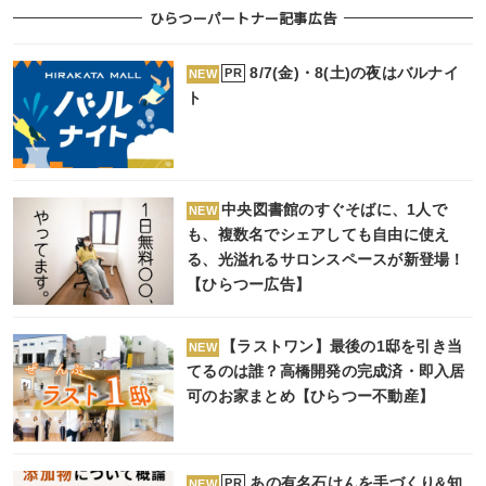
ひらつーパートナー記事広告
8/7(金)・8(土)の夜はバルナイ
PR
NEW
ト
中央図書館のすぐそばに、1人で
NEW
も、複数名でシェアしても自由に使え
る、光溢れるサロンスペースが新登場！
【ひらつー広告】
【ラストワン】最後の1邸を引き当
NEW
てるのは誰？高橋開発の完成済・即入居
可のお家まとめ【ひらつー不動産】
あの有名石けんを手づくり&知
PR
NEW