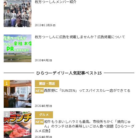
枚方つーしんメンバー紹介
2013年11月26日
枚方つーしんに広告を掲載しませんか？広告掲載について
2010年4月2日
ひらつーデイリー人気記事ベスト15
開店・閉店
西禁野に「SUNZEN」ってスパイスカレー店ができてる
NEW
2026年8月5日
グルメ
和牛もうまいしハラミも最高。市役所ちかく「焼肉じゅ
NEW
ん」のランチはあの美味しいごはん食べ放題【ひらつーグ
ルメ広告】
2026年8月5日