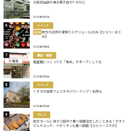
大阪初出店の焼き菓子店がT-SITEに
2026年8月1日
イベント
枚方の近所の夏祭りスケジュール2026【ひらつーまと
NEW
め】
2026年8月6日
開店・閉店
香里園につくってた「魚丼」がオープンしてる
2026年8月3日
イベント
くずモの珈琲フェスタがパワーアップ！紅茶も
2026年8月4日
グルメ
枚方モールに串カツ田中で食べ放題注文したことある？かすう
どんやユッケ、ナポリタンも食べ放題【ひらつーコラボ】