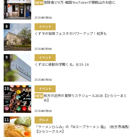
登録者170万･韓国YouTuberが御殿山のお店に
NEW
2026年8月6日
イベント
くずモの珈琲フェスタがパワーアップ！紅茶も
2026年8月4日
イベント
くずはに移動科学館くる。8/15･16
2026年8月5日
イベント
枚方の近所の夏祭りスケジュール2026【ひらつーまと
NEW
め】
2026年8月6日
グルメ
「ラーメンひふみ」の『Wスープラーメン 塩』（枚方市渚西）
【ひらつーグルメ】