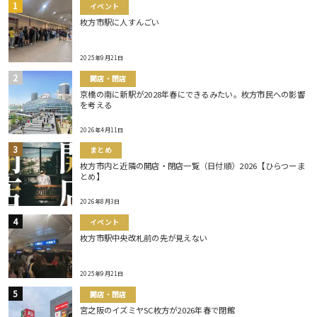
イベント
枚方市駅に人すんごい
2025年9月21日
開店・閉店
京橋の南に新駅が2028年春にできるみたい。枚方市民への影響
を考える
2026年4月11日
まとめ
枚方市内と近隣の開店・閉店一覧（日付順）2026【ひらつーま
とめ】
2026年8月3日
イベント
枚方市駅中央改札前の先が見えない
2025年9月21日
開店・閉店
宮之阪のイズミヤSC枚方が2026年春で閉館