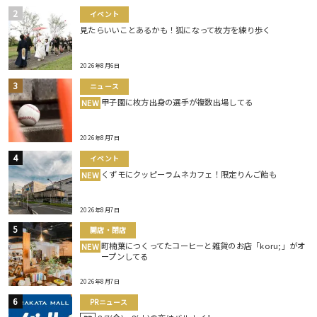
イベント
見たらいいことあるかも！狐になって枚方を練り歩く
2026年8月6日
ニュース
甲子園に枚方出身の選手が複数出場してる
NEW
2026年8月7日
イベント
くずモにクッピーラムネカフェ！限定りんご飴も
NEW
2026年8月7日
開店・閉店
町楠葉につくってたコーヒーと雑貨のお店「koru;」がオ
NEW
ープンしてる
2026年8月7日
PRニュース