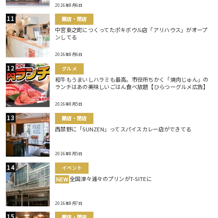
2026年8月6日
開店・閉店
中宮東之町につくってたポキボウル店「アリハウス」がオープ
ンしてる
2026年8月6日
グルメ
和牛もうまいしハラミも最高。市役所ちかく「焼肉じゅん」の
ランチはあの美味しいごはん食べ放題【ひらつーグルメ広告】
2026年8月5日
開店・閉店
西禁野に「SUNZEN」ってスパイスカレー店ができてる
2026年8月5日
イベント
全国津々浦々のプリンがT-SITEに
NEW
2026年8月7日
開店・閉店