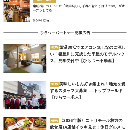
東船橋につくってた「胡麻切りそば酒と肴とそば おおの」がオ
ープンしてる
2026年8月5日
ひらつーパートナー記事広告
気温30℃でエアコン無しなのに涼し
NEW
い！寝屋川に完成した平屋のモデルハウ
ス。見学受付中【ひらつー不動産】
美味しいもん好き集まれ！地元を愛
NEW
するスタッフ大募集 ― トップワールド
【ひらつー求人】
〈2026年版〉ニトリモール枚方の
NEW
飲食店14店舗イッキ見せ！休日グルメモ