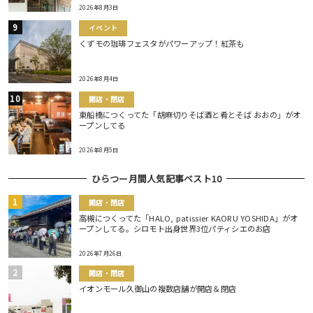
2026年8月3日
イベント
くずモの珈琲フェスタがパワーアップ！紅茶も
2026年8月4日
開店・閉店
東船橋につくってた「胡麻切りそば酒と肴とそば おおの」がオ
ープンしてる
2026年8月5日
ひらつー月間人気記事ベスト10
開店・閉店
高槻につくってた「HALO, patissier KAORU YOSHIDA」がオ
ープンしてる。シロモト出身世界3位パティシエのお店
2026年7月26日
開店・閉店
イオンモール久御山の複数店舗が開店＆閉店