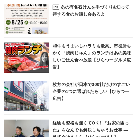
あの有名石けんを手づくり&知って
PR
得する食のお話し会あるよ
和牛もうまいしハラミも最高。市役所ち
かく「焼肉じゅん」のランチはあの美味
しいごはん食べ放題【ひらつーグルメ広
告】
枚方の会社が日本で300社だけのすごい
企業の1つに選ばれたらしい【ひらつー
広告】
経験も資格も無くてOK！『お家の困っ
た』をなんでも解決しちゃうお仕事 ―
株式会社さくら【ひらつー求人】