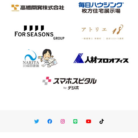
Twitter
Facebook
Instagram
LINE
You Tube
TikTok