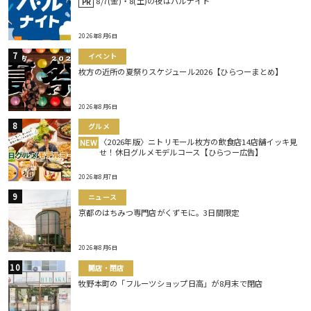
8/7(金)・8(土)の夜はバルナイト
PR
2026年8月6日
イベント
枚方の近所の夏祭りスケジュール2026【ひらつーまとめ】
2026年8月6日
グルメ
〈2026年版〉ニトリモール枚方の飲食店14店舗イッキ見
NEW
せ！休日グルメモデルコース【ひらつー広告】
2026年8月7日
ニュース
京都のはちみつ専門店がくずモに。3日間限定
2026年8月6日
開店・閉店
牧野本町の「フルーツショップ日高」が8月末で閉店