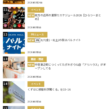
2026年5月24日
イベント
枚方の近所の夏祭りスケジュール2026【ひらつーまと
NEW
め】
2026年8月6日
PRニュース
8/7(金)・8(土)の夜はバルナイト
NEW
PR
2026年8月6日
開店・閉店
中宮東之町につくってたポキボウル店「アリハウス」がオ
NEW
ープンしてる
2026年8月6日
イベント
くずはに移動科学館くる。8/15･16
2026年8月5日
イベント