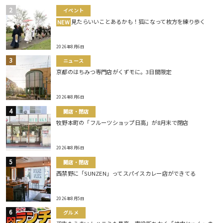
イベント
見たらいいことあるかも！狐になって枚方を練り歩く
NEW
2026年8月6日
ニュース
京都のはちみつ専門店がくずモに。3日間限定
2026年8月6日
開店・閉店
牧野本町の「フルーツショップ日高」が8月末で閉店
2026年8月6日
開店・閉店
西禁野に「SUNZEN」ってスパイスカレー店ができてる
2026年8月5日
グルメ