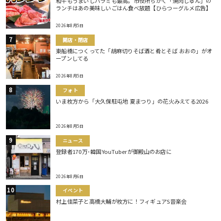
和牛もうまいしハラミも最高。市役所ちかく「焼肉じゅん」の
ランチはあの美味しいごはん食べ放題【ひらつーグルメ広告】
2026年8月5日
開店・閉店
東船橋につくってた「胡麻切りそば酒と肴とそば おおの」がオ
ープンしてる
2026年8月5日
フォト
いま枚方から「大久保駐屯地 夏まつり」の花火みえてる2026
2026年8月5日
ニュース
登録者170万･韓国YouTuberが御殿山のお店に
2026年8月6日
イベント
村上佳菜子と高橋大輔が枚方に！フィギュアS音楽会