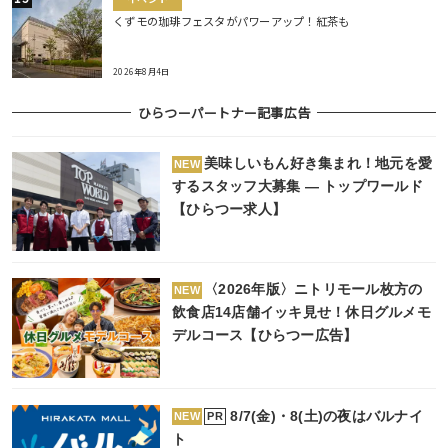
くずモの珈琲フェスタがパワーアップ！紅茶も
2026年8月4日
ひらつーパートナー記事広告
美味しいもん好き集まれ！地元を愛
NEW
するスタッフ大募集 ― トップワールド
【ひらつー求人】
〈2026年版〉ニトリモール枚方の
NEW
飲食店14店舗イッキ見せ！休日グルメモ
デルコース【ひらつー広告】
8/7(金)・8(土)の夜はバルナイ
PR
NEW
ト