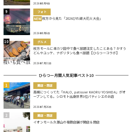
2026年8月4日
フォト
枚方から見た「2026びわ湖大花火大会」
NEW
2026年8月6日
グルメ
枚方モールに串カツ田中で食べ放題注文したことある？かすう
どんやユッケ、ナポリタンも食べ放題【ひらつーコラボ】
2026年7月31日
ひらつー月間人気記事ベスト10
開店・閉店
高槻につくってた「HALO, patissier KAORU YOSHIDA」がオ
ープンしてる。シロモト出身世界3位パティシエのお店
2026年7月26日
開店・閉店
イオンモール久御山の複数店舗が開店＆閉店