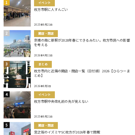
イベント
枚方市駅に人すんごい
2025年9月21日
開店・閉店
京橋の南に新駅が2028年春にできるみたい。枚方市民への影響
を考える
2026年4月11日
まとめ
枚方市内と近隣の開店・閉店一覧（日付順）2026【ひらつーま
とめ】
2026年8月3日
イベント
枚方市駅中央改札前の先が見えない
2025年9月21日
開店・閉店
宮之阪のイズミヤSC枚方が2026年春で閉館