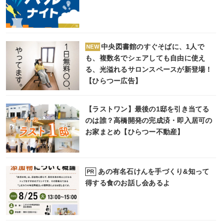
中央図書館のすぐそばに、1人で
NEW
も、複数名でシェアしても自由に使え
る、光溢れるサロンスペースが新登場！
【ひらつー広告】
【ラストワン】最後の1邸を引き当てる
のは誰？高橋開発の完成済・即入居可の
お家まとめ【ひらつー不動産】
あの有名石けんを手づくり&知って
PR
得する食のお話し会あるよ