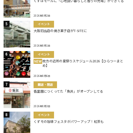
くずはモールに「心地良い暮らしと香りの売場」ができてる
2026年8月2日
イベント
大阪初出店の焼き菓子店がT-SITEに
2026年8月1日
イベント
枚方の近所の夏祭りスケジュール2026【ひらつーまと
NEW
め】
2026年8月6日
開店・閉店
香里園につくってた「魚丼」がオープンしてる
2026年8月3日
イベント
くずモの珈琲フェスタがパワーアップ！紅茶も