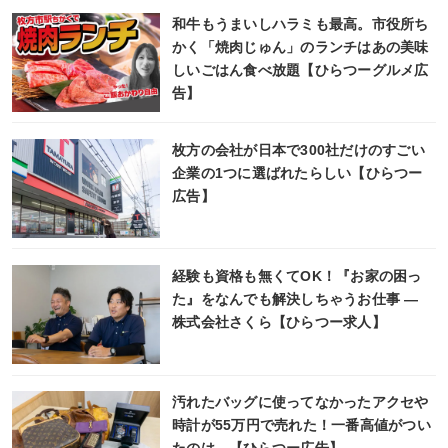
和牛もうまいしハラミも最高。市役所ち
かく「焼肉じゅん」のランチはあの美味
しいごはん食べ放題【ひらつーグルメ広
告】
枚方の会社が日本で300社だけのすごい
企業の1つに選ばれたらしい【ひらつー
広告】
経験も資格も無くてOK！『お家の困っ
た』をなんでも解決しちゃうお仕事 ―
株式会社さくら【ひらつー求人】
汚れたバッグに使ってなかったアクセや
時計が55万円で売れた！一番高値がつい