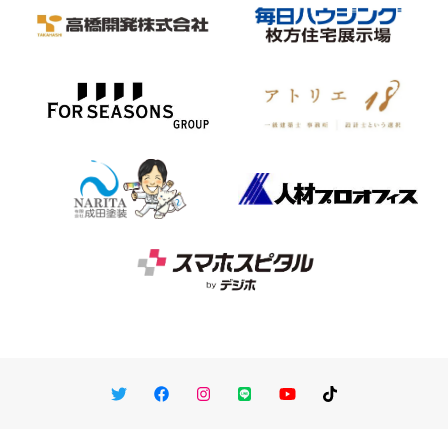
Twitter
Facebook
Instagram
LINE
You Tube
TikTok