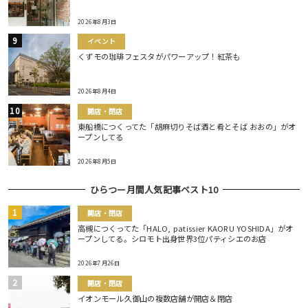
2026年8月3日
イベント
くずモの珈琲フェスタがパワーアップ！紅茶も
2026年8月4日
開店・閉店
東船橋につくってた「胡麻切りそば酒と肴とそば おおの」がオ
ープンしてる
2026年8月5日
ひらつー月間人気記事ベスト10
開店・閉店
高槻につくってた「HALO, patissier KAORU YOSHIDA」がオ
ープンしてる。シロモト出身世界3位パティシエのお店
2026年7月26日
開店・閉店
イオンモール久御山の複数店舗が開店＆閉店