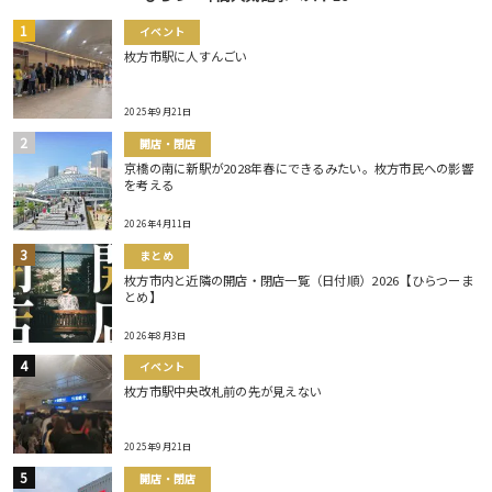
イベント
枚方市駅に人すんごい
2025年9月21日
開店・閉店
京橋の南に新駅が2028年春にできるみたい。枚方市民への影響
を考える
2026年4月11日
まとめ
枚方市内と近隣の開店・閉店一覧（日付順）2026【ひらつーま
とめ】
2026年8月3日
イベント
枚方市駅中央改札前の先が見えない
2025年9月21日
開店・閉店