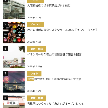
大阪初出店の焼き菓子店がT-SITEに
2026年8月1日
イベント
枚方の近所の夏祭りスケジュール2026【ひらつーまとめ】
2026年8月6日
開店・閉店
イオンモール久御山の複数店舗が開店＆閉店
2026年7月29日
フォト
枚方から見た「2026びわ湖大花火大会」
NEW
2026年8月6日
開店・閉店
香里園につくってた「魚丼」がオープンしてる