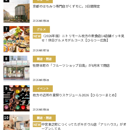
京都のはちみつ専門店がくずモに。3日間限定
2026年8月6日
グルメ
〈2026年版〉ニトリモール枚方の飲食店14店舗イッキ見
NEW
せ！休日グルメモデルコース【ひらつー広告】
2026年8月7日
開店・閉店
牧野本町の「フルーツショップ日高」が8月末で閉店
2026年8月6日
イベント
枚方の近所の夏祭りスケジュール2026【ひらつーまとめ】
2026年8月6日
開店・閉店
中宮東之町につくってたポキボウル店「アリハウス」がオ
NEW
ープンしてる