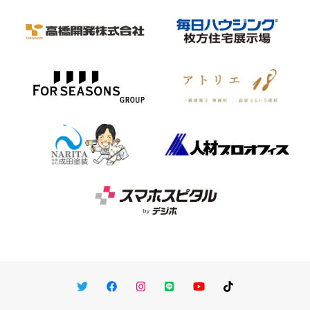
Twitter
Facebook
Instagram
LINE
You Tube
TikTok