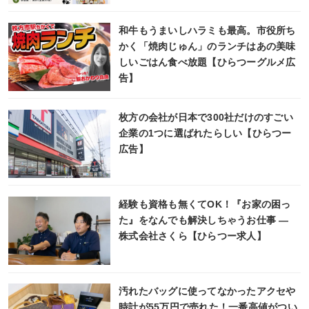
和牛もうまいしハラミも最高。市役所ち
かく「焼肉じゅん」のランチはあの美味
しいごはん食べ放題【ひらつーグルメ広
告】
枚方の会社が日本で300社だけのすごい
企業の1つに選ばれたらしい【ひらつー
広告】
経験も資格も無くてOK！『お家の困っ
た』をなんでも解決しちゃうお仕事 ―
株式会社さくら【ひらつー求人】
汚れたバッグに使ってなかったアクセや
時計が55万円で売れた！一番高値がつい