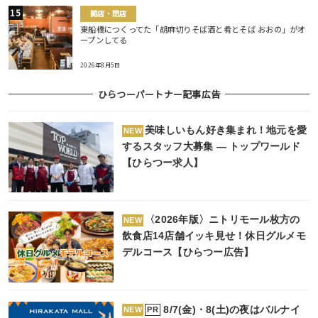
開店・閉店
東船橋につくってた「胡麻切りそば酒と肴とそば おおの」がオ
ープンしてる
2026年8月5日
ひらつーパートナー記事広告
美味しいもん好き集まれ！地元を愛
NEW
するスタッフ大募集 ― トップワールド
【ひらつー求人】
〈2026年版〉ニトリモール枚方の
NEW
飲食店14店舗イッキ見せ！休日グルメモ
デルコース【ひらつー広告】
8/7(金)・8(土)の夜はバルナイ
PR
NEW