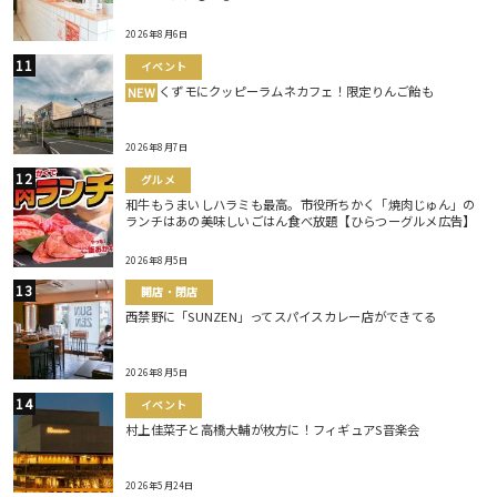
2026年8月6日
イベント
くずモにクッピーラムネカフェ！限定りんご飴も
NEW
2026年8月7日
グルメ
和牛もうまいしハラミも最高。市役所ちかく「焼肉じゅん」の
ランチはあの美味しいごはん食べ放題【ひらつーグルメ広告】
2026年8月5日
開店・閉店
西禁野に「SUNZEN」ってスパイスカレー店ができてる
2026年8月5日
イベント
村上佳菜子と高橋大輔が枚方に！フィギュアS音楽会
2026年5月24日