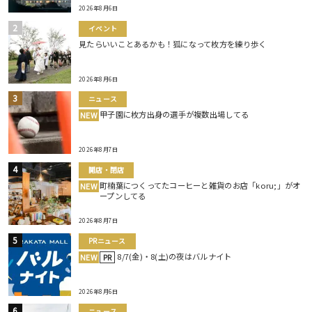
2026年8月6日
イベント
見たらいいことあるかも！狐になって枚方を練り歩く
2026年8月6日
ニュース
甲子園に枚方出身の選手が複数出場してる
NEW
2026年8月7日
開店・閉店
町楠葉につくってたコーヒーと雑貨のお店「koru;」がオ
NEW
ープンしてる
2026年8月7日
PRニュース
8/7(金)・8(土)の夜はバルナイト
NEW
PR
2026年8月6日
ニュース