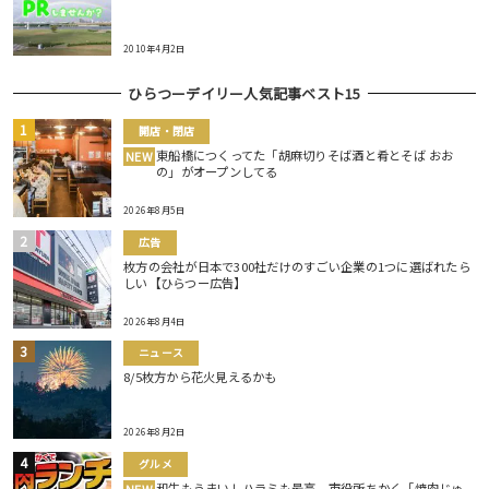
2010年4月2日
ひらつーデイリー人気記事ベスト15
開店・閉店
東船橋につくってた「胡麻切りそば酒と肴とそば おお
NEW
の」がオープンしてる
2026年8月5日
広告
枚方の会社が日本で300社だけのすごい企業の1つに選ばれたら
しい【ひらつー広告】
2026年8月4日
ニュース
8/5枚方から花火見えるかも
2026年8月2日
グルメ
和牛もうまいしハラミも最高。市役所ちかく「焼肉じゅ