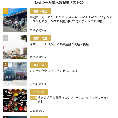
ひらつー月間人気記事ベスト10
開店・閉店
高槻につくってた「HALO, patissier KAORU YOSHIDA」がオ
ープンしてる。シロモト出身世界3位パティシエのお店
2026年7月26日
開店・閉店
イオンモール久御山の複数店舗が開店＆閉店
2026年7月29日
ニュース
宮之阪に行列できてた。あら川の桃
2026年7月10日
イベント
枚方の近所の夏祭りスケジュール2026【ひらつーまと
NEW
め】
2026年8月6日