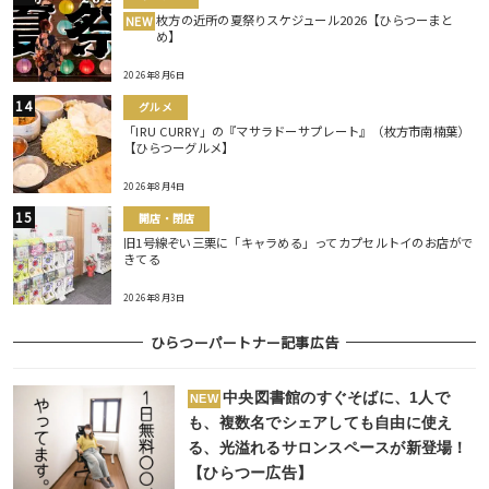
枚方の近所の夏祭りスケジュール2026【ひらつーまと
NEW
め】
2026年8月6日
グルメ
「IRU CURRY」の『マサラドーサプレート』（枚方市南楠葉）
【ひらつーグルメ】
2026年8月4日
開店・閉店
旧1号線ぞい三栗に「キャラめる」ってカプセルトイのお店がで
きてる
2026年8月3日
ひらつーパートナー記事広告
中央図書館のすぐそばに、1人で
NEW
も、複数名でシェアしても自由に使え
る、光溢れるサロンスペースが新登場！
【ひらつー広告】