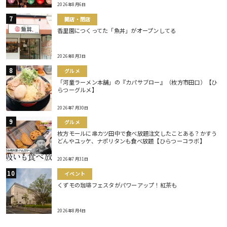
2026年8月6日
開店・閉店
香里園につくってた「魚丼」がオープンしてる
2026年8月3日
グルメ
「河童ラーメン本舗」の『カパサブロー』（枚方市田口）【ひ
らつーグルメ】
2026年7月30日
グルメ
枚方モールに串カツ田中で食べ放題注文したことある？かすう
どんやユッケ、ナポリタンも食べ放題【ひらつーコラボ】
2026年7月31日
イベント
くずモの珈琲フェスタがパワーアップ！紅茶も
2026年8月4日