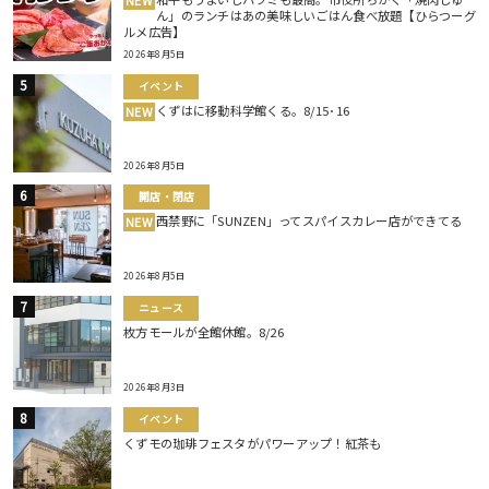
NEW
ん」のランチはあの美味しいごはん食べ放題【ひらつーグ
ルメ広告】
2026年8月5日
イベント
くずはに移動科学館くる。8/15･16
NEW
2026年8月5日
開店・閉店
西禁野に「SUNZEN」ってスパイスカレー店ができてる
NEW
2026年8月5日
ニュース
枚方モールが全館休館。8/26
2026年8月3日
イベント
くずモの珈琲フェスタがパワーアップ！紅茶も