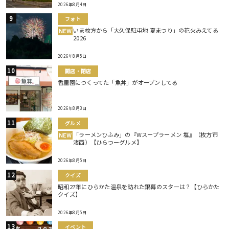
2026年8月4日
フォト
いま枚方から「大久保駐屯地 夏まつり」の花火みえてる
NEW
2026
2026年8月5日
開店・閉店
香里園につくってた「魚丼」がオープンしてる
2026年8月3日
グルメ
「ラーメンひふみ」の『Wスープラーメン 塩』（枚方市
NEW
渚西）【ひらつーグルメ】
2026年8月5日
クイズ
昭和27年にひらかた温泉を訪れた銀幕のスターは？【ひらかた
クイズ】
2026年8月5日
イベント