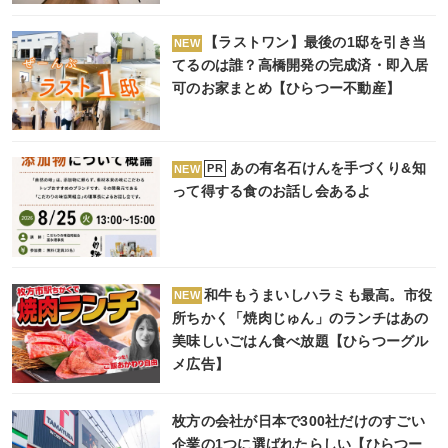
【ラストワン】最後の1邸を引き当
NEW
てるのは誰？高橋開発の完成済・即入居
可のお家まとめ【ひらつー不動産】
あの有名石けんを手づくり&知
PR
NEW
って得する食のお話し会あるよ
和牛もうまいしハラミも最高。市役
NEW
所ちかく「焼肉じゅん」のランチはあの
美味しいごはん食べ放題【ひらつーグル
メ広告】
枚方の会社が日本で300社だけのすごい
企業の1つに選ばれたらしい【ひらつー