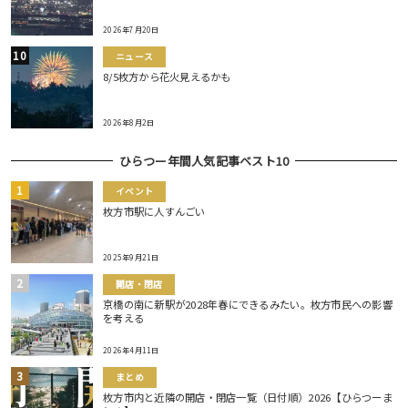
2026年7月20日
ニュース
8/5枚方から花火見えるかも
2026年8月2日
ひらつー年間人気記事ベスト10
イベント
枚方市駅に人すんごい
2025年9月21日
開店・閉店
京橋の南に新駅が2028年春にできるみたい。枚方市民への影響
を考える
2026年4月11日
まとめ
枚方市内と近隣の開店・閉店一覧（日付順）2026【ひらつーま