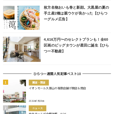
枚方名物おいも巻と新顔。大黒屋の夏の
手土産2種は親ウケが良かった【ひらつ
ーグルメ広告】
4,616万円〜のセレクトプランも！全60
区画のビッグタウンが星田に誕生【ひら
つー不動産】
ひらつー週間人気記事ベスト10
開店・閉店
イオンモール久御山の複数店舗が開店＆閉店
2026年7月29日
ニュース
枚方モールが全館休館。8/26