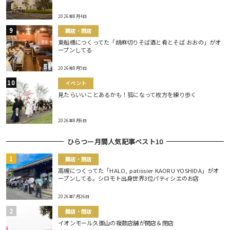
2026年8月4日
開店・閉店
東船橋につくってた「胡麻切りそば酒と肴とそば おおの」がオ
ープンしてる
2026年8月5日
イベント
見たらいいことあるかも！狐になって枚方を練り歩く
2026年8月6日
ひらつー月間人気記事ベスト10
開店・閉店
高槻につくってた「HALO, patissier KAORU YOSHIDA」がオ
ープンしてる。シロモト出身世界3位パティシエのお店
2026年7月26日
開店・閉店
イオンモール久御山の複数店舗が開店＆閉店