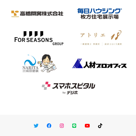
Twitter
Facebook
Instagram
LINE
You Tube
TikTok