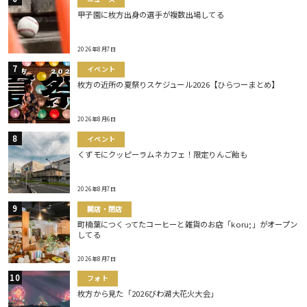
甲子園に枚方出身の選手が複数出場してる
2026年8月7日
イベント
枚方の近所の夏祭りスケジュール2026【ひらつーまとめ】
2026年8月6日
イベント
くずモにクッピーラムネカフェ！限定りんご飴も
2026年8月7日
開店・閉店
町楠葉につくってたコーヒーと雑貨のお店「koru;」がオープン
してる
2026年8月7日
フォト
枚方から見た「2026びわ湖大花火大会」