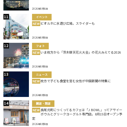
2026年8月6日
イベント
ビオルネに水遊び広場。スライダーも
NEW
2026年8月8日
フォト
いま枚方から「茨木辯天花火大会」の花火みえてる2026
NEW
2026年8月8日
ニュース
枚方で子ども食堂を営む女性が中国新聞の特集に
NEW
2026年8月8日
開店・閉店
長尾元町につくってるカフェは「J BOWL」ってアサイー
NEW
ボウルとグリークヨーグルト専門店。8月15日オープン予
定
2026年8月8日