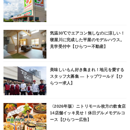
気温30℃でエアコン無しなのに涼しい！
寝屋川に完成した平屋のモデルハウス。
見学受付中【ひらつー不動産】
美味しいもん好き集まれ！地元を愛する
スタッフ大募集 ― トップワールド【ひ
らつー求人】
〈2026年版〉ニトリモール枚方の飲食店
14店舗イッキ見せ！休日グルメモデルコ
ース【ひらつー広告】