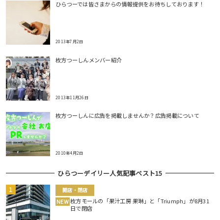
ひらつーでは皆さまからの情報提供をお待ちしております！
2013年7月2日
枚方つーしんメンバー紹介
2013年11月26日
枚方つーしんに広告を掲載しませんか？広告掲載について
2010年4月2日
ひらつーデイリー人気記事ベスト15
開店・閉店
枚方モールの「果汁工房 果琳」と「Triumph」が8月31
NEW
日で閉店