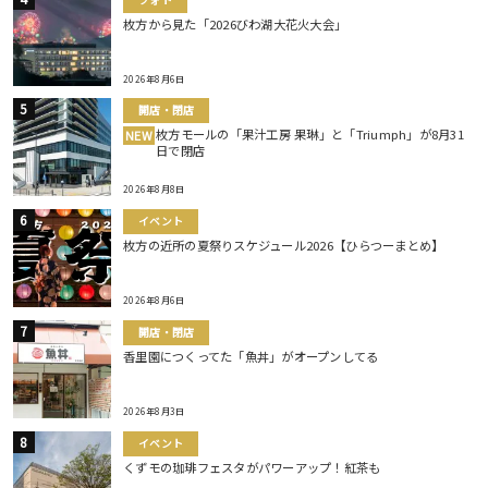
枚方から見た「2026びわ湖大花火大会」
2026年8月6日
開店・閉店
枚方モールの「果汁工房 果琳」と「Triumph」が8月31
NEW
日で閉店
2026年8月8日
イベント
枚方の近所の夏祭りスケジュール2026【ひらつーまとめ】
2026年8月6日
開店・閉店
香里園につくってた「魚丼」がオープンしてる
2026年8月3日
イベント
くずモの珈琲フェスタがパワーアップ！紅茶も