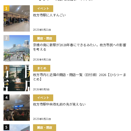
イベント
枚方市駅に人すんごい
2025年9月21日
開店・閉店
京橋の南に新駅が2028年春にできるみたい。枚方市民への影響
を考える
2026年4月11日
まとめ
枚方市内と近隣の開店・閉店一覧（日付順）2026【ひらつーま
とめ】
2026年8月3日
イベント
枚方市駅中央改札前の先が見えない
2025年9月21日
開店・閉店