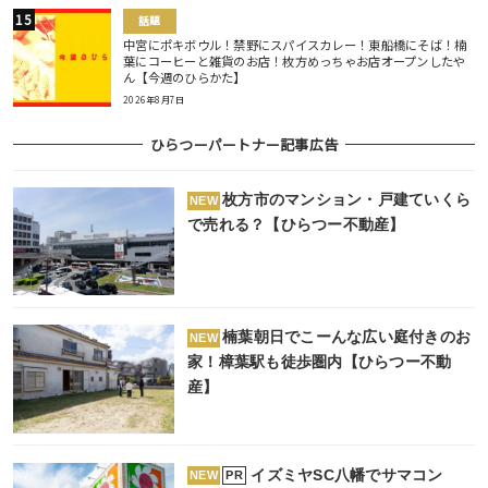
話題
中宮にポキボウル！禁野にスパイスカレー！東船橋にそば！楠
葉にコーヒーと雑貨のお店！枚方めっちゃお店オープンしたや
ん【今週のひらかた】
2026年8月7日
ひらつーパートナー記事広告
枚方市のマンション・戸建ていくら
NEW
で売れる？【ひらつー不動産】
楠葉朝日でこーんな広い庭付きのお
NEW
家！樟葉駅も徒歩圏内【ひらつー不動
産】
イズミヤSC八幡でサマコン
PR
NEW