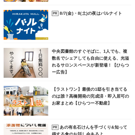
8/7(金)・8(土)の夜はバルナイト
PR
中央図書館のすぐそばに、1人でも、複
数名でシェアしても自由に使える、光溢
れるサロンスペースが新登場！【ひらつ
ー広告】
【ラストワン】最後の1邸を引き当てる
のは誰？高橋開発の完成済・即入居可の
お家まとめ【ひらつー不動産】
あの有名石けんを手づくり&知って
PR
得する食のお話し会あるよ