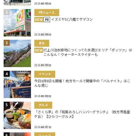
2026年8月8日
PRニュース
イズミヤSC八幡でサマコン
NEW
PR
2026年8月8日
まち
打上川治水緑地につくってた水遊びエリア「ポッツァ」は
NEW
こんなん！ウォータースライダーも
2026年8月8日
イベント
今日8月8日も開催！枚方モールで開催中の「バルナイト」はこ
んな感じ
2026年8月8日
グルメ
「さくら亭」の『和風おろしハンバーグランチ』（枚方市香里
ケ丘）【ひらつーグルメ】
2026年8月7日
ニュース