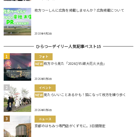
枚方つーしんに広告を掲載しませんか？広告掲載について
2010年4月2日
ひらつーデイリー人気記事ベスト15
フォト
枚方から見た「2026びわ湖大花火大会」
NEW
2026年8月6日
イベント
見たらいいことあるかも！狐になって枚方を練り歩く
NEW
2026年8月6日
ニュース
京都のはちみつ専門店がくずモに。3日間限定