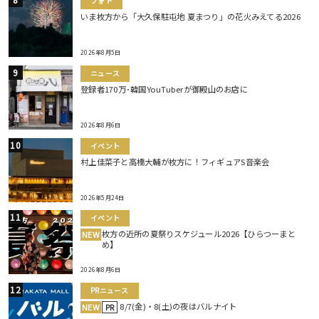
フォト
いま枚方から「大久保駐屯地 夏まつり」の花火みえてる2026
2026年8月5日
ニュース
登録者170万･韓国YouTuberが御殿山のお店に
2026年8月6日
イベント
村上佳菜子と高橋大輔が枚方に！フィギュアS音楽会
2026年5月24日
イベント
枚方の近所の夏祭りスケジュール2026【ひらつーまと
NEW
め】
2026年8月6日
PRニュース
8/7(金)・8(土)の夜はバルナイト
NEW
PR