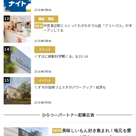
2026年8月6日
開店・閉店
中宮東之町につくってたポキボウル店「アリハウス」がオ
NEW
ープンしてる
2026年8月6日
イベント
くずはに移動科学館くる。8/15･16
2026年8月5日
イベント
くずモの珈琲フェスタがパワーアップ！紅茶も
2026年8月4日
ひらつーパートナー記事広告
美味しいもん好き集まれ！地元を愛
NEW