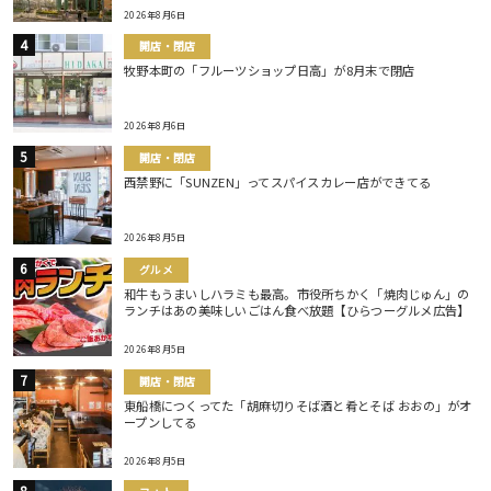
2026年8月6日
開店・閉店
牧野本町の「フルーツショップ日高」が8月末で閉店
2026年8月6日
開店・閉店
西禁野に「SUNZEN」ってスパイスカレー店ができてる
2026年8月5日
グルメ
和牛もうまいしハラミも最高。市役所ちかく「焼肉じゅん」の
ランチはあの美味しいごはん食べ放題【ひらつーグルメ広告】
2026年8月5日
開店・閉店
東船橋につくってた「胡麻切りそば酒と肴とそば おおの」がオ
ープンしてる
2026年8月5日