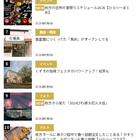
イベント
枚方の近所の夏祭りスケジュール2026【ひらつーまと
NEW
め】
2026年8月6日
開店・閉店
香里園につくってた「魚丼」がオープンしてる
2026年8月3日
イベント
くずモの珈琲フェスタがパワーアップ！紅茶も
2026年8月4日
フォト
枚方から見た「2026びわ湖大花火大会」
NEW
2026年8月6日
グルメ
枚方モールに串カツ田中で食べ放題注文したことある？かすう
どんやユッケ、ナポリタンも食べ放題【ひらつーコラボ】