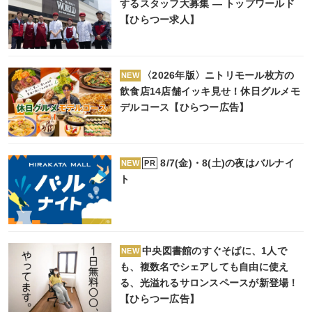
するスタッフ大募集 ― トップワールド
【ひらつー求人】
〈2026年版〉ニトリモール枚方の
NEW
飲食店14店舗イッキ見せ！休日グルメモ
デルコース【ひらつー広告】
8/7(金)・8(土)の夜はバルナイ
PR
NEW
ト
中央図書館のすぐそばに、1人で
NEW
も、複数名でシェアしても自由に使え
る、光溢れるサロンスペースが新登場！
【ひらつー広告】