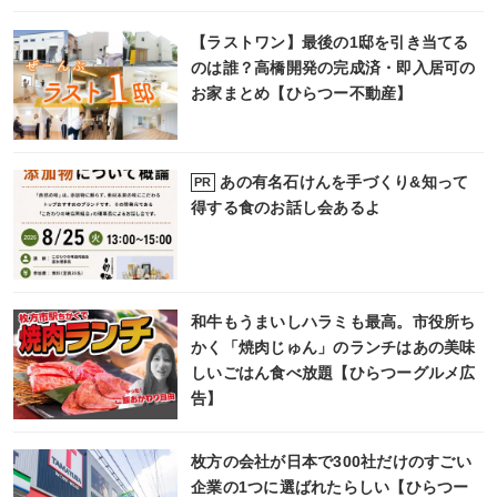
【ラストワン】最後の1邸を引き当てる
のは誰？高橋開発の完成済・即入居可の
お家まとめ【ひらつー不動産】
あの有名石けんを手づくり&知って
PR
得する食のお話し会あるよ
和牛もうまいしハラミも最高。市役所ち
かく「焼肉じゅん」のランチはあの美味
しいごはん食べ放題【ひらつーグルメ広
告】
枚方の会社が日本で300社だけのすごい
企業の1つに選ばれたらしい【ひらつー