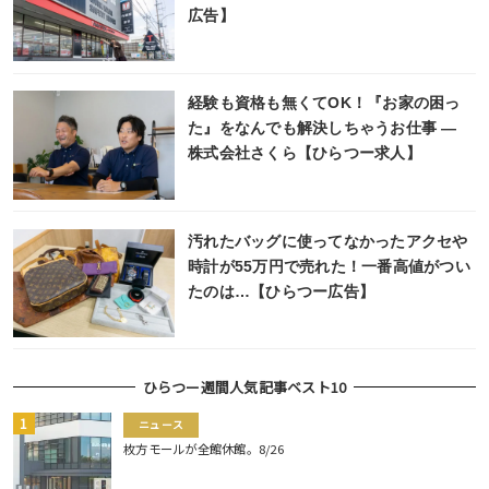
広告】
経験も資格も無くてOK！『お家の困っ
た』をなんでも解決しちゃうお仕事 ―
株式会社さくら【ひらつー求人】
汚れたバッグに使ってなかったアクセや
時計が55万円で売れた！一番高値がつい
たのは…【ひらつー広告】
ひらつー週間人気記事ベスト10
ニュース
枚方モールが全館休館。8/26