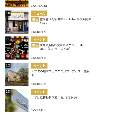
2026年5月24日
ニュース
登録者170万･韓国YouTuberが御殿山の
NEW
お店に
2026年8月6日
イベント
枚方の近所の夏祭りスケジュール
NEW
2026【ひらつーまとめ】
2026年8月6日
イベント
くずモの珈琲フェスタがパワーアップ！紅茶
も
2026年8月4日
イベント
くずはに移動科学館くる。8/15･16
2026年8月5日