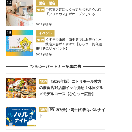
開店・閉店
中宮東之町につくってたポキボウル店
NEW
「アリハウス」がオープンしてる
2026年8月6日
イベント
くずモで津軽！南中振ではお祭り！水
NEW
鉄砲大会がくずはで【ひらつー的今週
末行きたいイベント】
2026年8月6日
ひらつーパートナー記事広告
〈2026年版〉ニトリモール枚方
NEW
の飲食店14店舗イッキ見せ！休日グル
メモデルコース【ひらつー広告】
8/7(金)・8(土)の夜はバルナイ
NEW
PR
ト