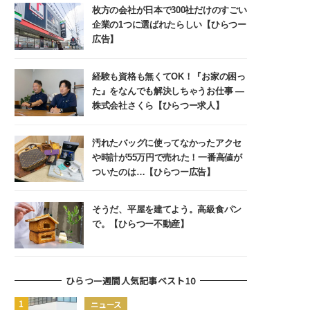
枚方の会社が日本で300社だけのすごい
企業の1つに選ばれたらしい【ひらつー
広告】
経験も資格も無くてOK！『お家の困っ
た』をなんでも解決しちゃうお仕事 ―
株式会社さくら【ひらつー求人】
汚れたバッグに使ってなかったアクセ
や時計が55万円で売れた！一番高値が
ついたのは…【ひらつー広告】
そうだ、平屋を建てよう。高級食パン
で。【ひらつー不動産】
ひらつー週間人気記事ベスト10
ニュース