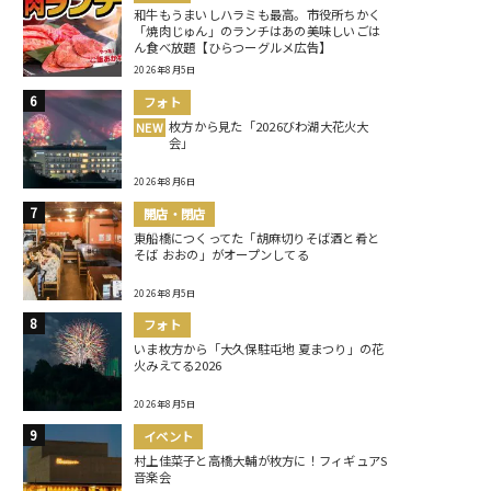
和牛もうまいしハラミも最高。市役所ちかく
「焼肉じゅん」のランチはあの美味しいごは
ん食べ放題【ひらつーグルメ広告】
2026年8月5日
フォト
枚方から見た「2026びわ湖大花火大
NEW
会」
2026年8月6日
開店・閉店
東船橋につくってた「胡麻切りそば酒と肴と
そば おおの」がオープンしてる
2026年8月5日
フォト
いま枚方から「大久保駐屯地 夏まつり」の花
火みえてる2026
2026年8月5日
イベント
村上佳菜子と高橋大輔が枚方に！フィギュアS
音楽会