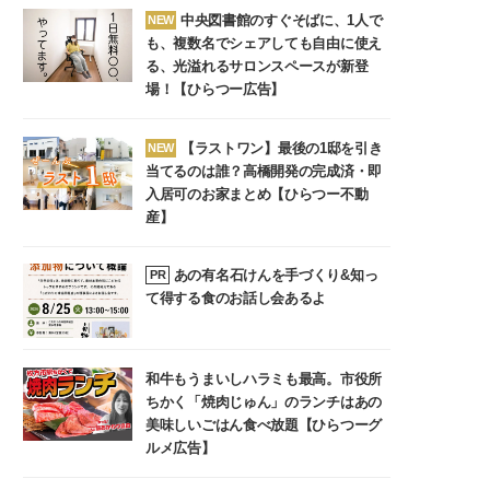
中央図書館のすぐそばに、1人で
NEW
も、複数名でシェアしても自由に使え
る、光溢れるサロンスペースが新登
場！【ひらつー広告】
【ラストワン】最後の1邸を引き
NEW
当てるのは誰？高橋開発の完成済・即
入居可のお家まとめ【ひらつー不動
産】
あの有名石けんを手づくり&知っ
PR
て得する食のお話し会あるよ
和牛もうまいしハラミも最高。市役所
ちかく「焼肉じゅん」のランチはあの
美味しいごはん食べ放題【ひらつーグ
ルメ広告】