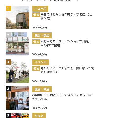
ニュース
京都のはちみつ専門店がくずモに。3日
NEW
間限定
2026年8月6日
開店・閉店
牧野本町の「フルーツショップ日高」
NEW
が8月末で閉店
2026年8月6日
イベント
見たらいいことあるかも！狐になって枚
NEW
方を練り歩く
2026年8月6日
開店・閉店
西禁野に「SUNZEN」ってスパイスカレー店
ができてる
2026年8月5日
グルメ