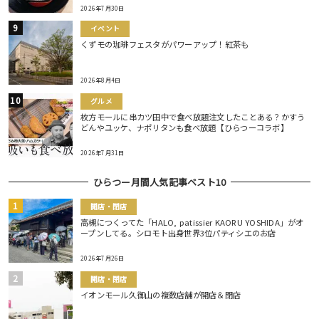
2026年7月30日
イベント
くずモの珈琲フェスタがパワーアップ！紅茶も
2026年8月4日
グルメ
枚方モールに串カツ田中で食べ放題注文したことある？かすう
どんやユッケ、ナポリタンも食べ放題【ひらつーコラボ】
2026年7月31日
ひらつー月間人気記事ベスト10
開店・閉店
高槻につくってた「HALO, patissier KAORU YOSHIDA」がオ
ープンしてる。シロモト出身世界3位パティシエのお店
2026年7月26日
開店・閉店
イオンモール久御山の複数店舗が開店＆閉店