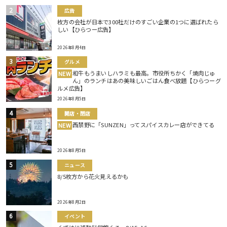
広告
枚方の会社が日本で300社だけのすごい企業の1つに選ばれたら
しい【ひらつー広告】
2026年8月4日
グルメ
和牛もうまいしハラミも最高。市役所ちかく「焼肉じゅ
NEW
ん」のランチはあの美味しいごはん食べ放題【ひらつーグ
ルメ広告】
2026年8月5日
開店・閉店
西禁野に「SUNZEN」ってスパイスカレー店ができてる
NEW
2026年8月5日
ニュース
8/5枚方から花火見えるかも
2026年8月2日
イベント