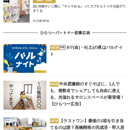
旧1号線ぞい三栗に「キャラめる」ってカプセルトイのお店がで
きてる
2026年8月3日
ひらつーパートナー記事広告
8/7(金)・8(土)の夜はバルナイ
PR
NEW
ト
中央図書館のすぐそばに、1人で
NEW
も、複数名でシェアしても自由に使え
る、光溢れるサロンスペースが新登場！
【ひらつー広告】
【ラストワン】最後の1邸を引き当
NEW
てるのは誰？高橋開発の完成済・即入居