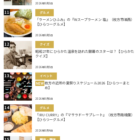
2026年8月3日
グルメ
「ラーメンひふみ」の『Wスープラーメン 塩』（枚方市渚西）
【ひらつーグルメ】
2026年8月5日
クイズ
昭和27年にひらかた温泉を訪れた銀幕のスターは？【ひらかた
クイズ】
2026年8月5日
イベント
枚方の近所の夏祭りスケジュール2026【ひらつーまと
NEW
め】
2026年8月6日
グルメ
「IRU CURRY」の『マサラドーサプレート』（枚方市南楠葉）
【ひらつーグルメ】
2026年8月4日
開店・閉店