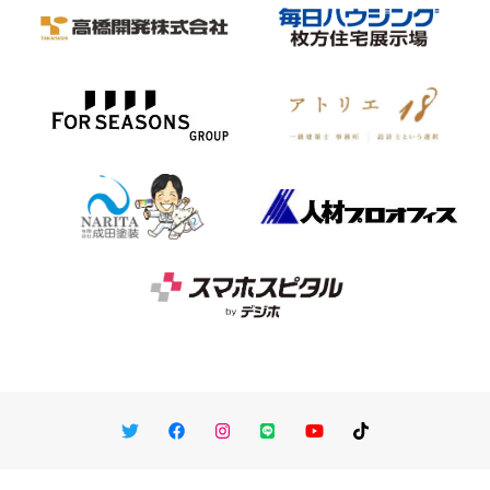
Twitter
Facebook
Instagram
LINE
You Tube
TikTok