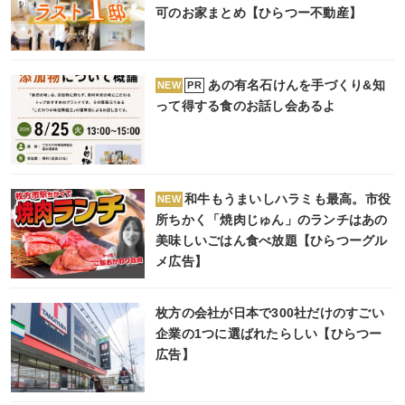
可のお家まとめ【ひらつー不動産】
あの有名石けんを手づくり&知
PR
NEW
って得する食のお話し会あるよ
和牛もうまいしハラミも最高。市役
NEW
所ちかく「焼肉じゅん」のランチはあの
美味しいごはん食べ放題【ひらつーグル
メ広告】
枚方の会社が日本で300社だけのすごい
企業の1つに選ばれたらしい【ひらつー
広告】