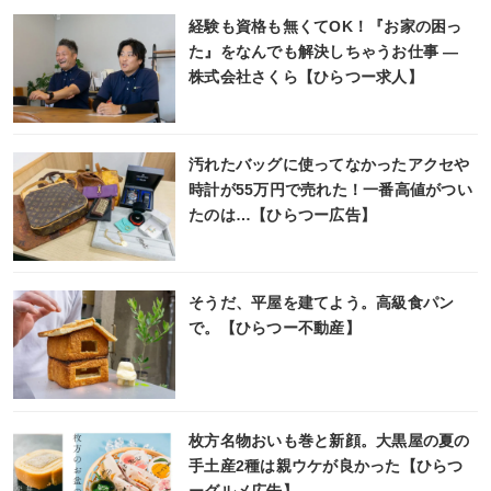
経験も資格も無くてOK！『お家の困っ
た』をなんでも解決しちゃうお仕事 ―
株式会社さくら【ひらつー求人】
汚れたバッグに使ってなかったアクセや
時計が55万円で売れた！一番高値がつい
たのは…【ひらつー広告】
そうだ、平屋を建てよう。高級食パン
で。【ひらつー不動産】
枚方名物おいも巻と新顔。大黒屋の夏の
手土産2種は親ウケが良かった【ひらつ