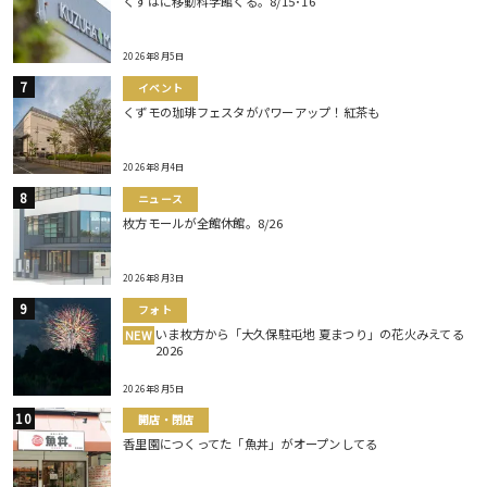
くずはに移動科学館くる。8/15･16
2026年8月5日
イベント
くずモの珈琲フェスタがパワーアップ！紅茶も
2026年8月4日
ニュース
枚方モールが全館休館。8/26
2026年8月3日
フォト
いま枚方から「大久保駐屯地 夏まつり」の花火みえてる
NEW
2026
2026年8月5日
開店・閉店
香里園につくってた「魚丼」がオープンしてる