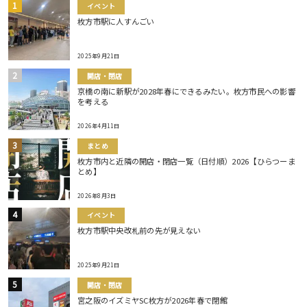
イベント
枚方市駅に人すんごい
2025年9月21日
開店・閉店
京橋の南に新駅が2028年春にできるみたい。枚方市民への影響
を考える
2026年4月11日
まとめ
枚方市内と近隣の開店・閉店一覧（日付順）2026【ひらつーま
とめ】
2026年8月3日
イベント
枚方市駅中央改札前の先が見えない
2025年9月21日
開店・閉店
宮之阪のイズミヤSC枚方が2026年春で閉館