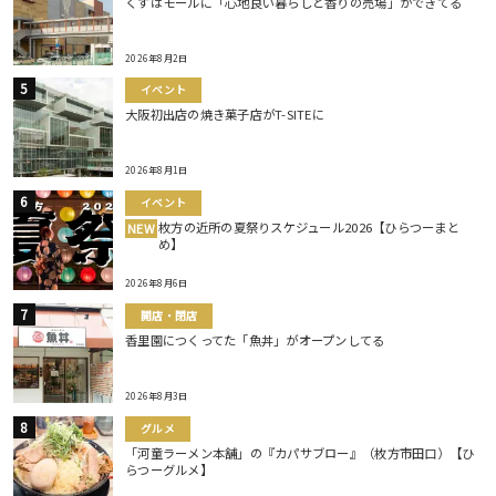
くずはモールに「心地良い暮らしと香りの売場」ができてる
2026年8月2日
イベント
大阪初出店の焼き菓子店がT-SITEに
2026年8月1日
イベント
枚方の近所の夏祭りスケジュール2026【ひらつーまと
NEW
め】
2026年8月6日
開店・閉店
香里園につくってた「魚丼」がオープンしてる
2026年8月3日
グルメ
「河童ラーメン本舗」の『カパサブロー』（枚方市田口）【ひ
らつーグルメ】