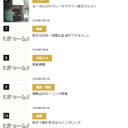
るーほんだのカレーがウマイ＜枚方グルメ＞
2008年2月17日
話題
枚方は日本一和風な生活ができるらしい
2008年5月2日
お知らせ
更新再開
2008年9月11日
開店・閉店
御殿山のローソンが移転
2008年9月12日
話題
枚方で服を売るならどこがいいか