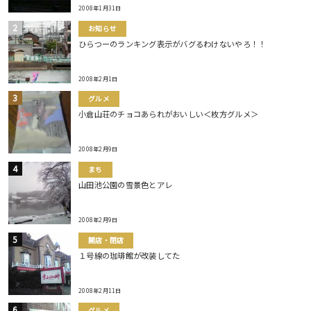
2008年1月31日
お知らせ
ひらつーのランキング表示がバグるわけないやろ！！
2008年2月1日
グルメ
小倉山荘のチョコあられがおいしい＜枚方グルメ＞
2008年2月9日
まち
山田池公園の雪景色とアレ
2008年2月9日
開店・閉店
１号線の珈琲館が改装してた
2008年2月11日
グルメ