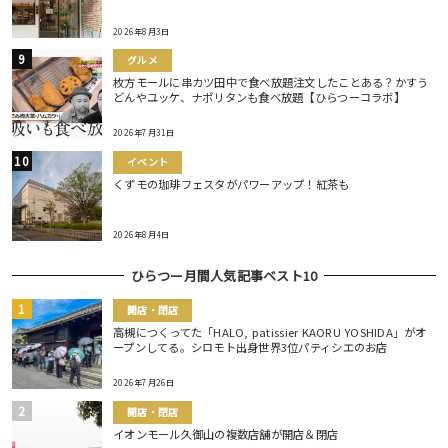
2026年8月3日
グルメ
枚方モールに串カツ田中で食べ放題注文したことある？かすう
どんやユッケ、ナポリタンも食べ放題【ひらつーコラボ】
2026年7月31日
イベント
くずモの珈琲フェスタがパワーアップ！紅茶も
2026年8月4日
ひらつー月間人気記事ベスト10
開店・閉店
高槻につくってた「HALO, patissier KAORU YOSHIDA」がオ
ープンしてる。シロモト出身世界3位パティシエのお店
2026年7月26日
開店・閉店
イオンモール久御山の複数店舗が開店＆閉店