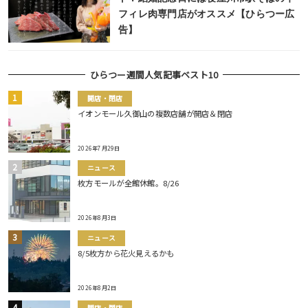
フィレ肉専門店がオススメ【ひらつー広
告】
ひらつー週間人気記事ベスト10
開店・閉店
イオンモール久御山の複数店舗が開店＆閉店
2026年7月29日
ニュース
枚方モールが全館休館。8/26
2026年8月3日
ニュース
8/5枚方から花火見えるかも
2026年8月2日
開店・閉店