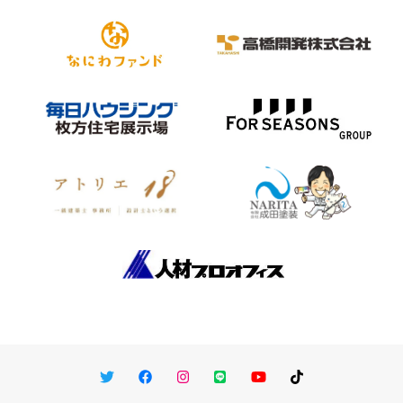
Twitter
Facebook
Instagram
LINE
You Tube
TikTok