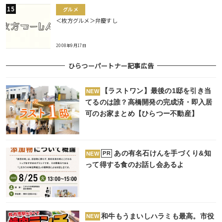
グルメ
＜枚方グルメ＞弁慶すし
2008年9月17日
ひらつーパートナー記事広告
【ラストワン】最後の1邸を引き当
NEW
てるのは誰？高橋開発の完成済・即入居
可のお家まとめ【ひらつー不動産】
あの有名石けんを手づくり&知
PR
NEW
って得する食のお話し会あるよ
和牛もうまいしハラミも最高。市役
NEW