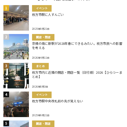
イベント
枚方市駅に人すんごい
2025年9月21日
開店・閉店
京橋の南に新駅が2028年春にできるみたい。枚方市民への影響
を考える
2026年4月11日
まとめ
枚方市内と近隣の開店・閉店一覧（日付順）2026【ひらつーま
とめ】
2026年8月3日
イベント
枚方市駅中央改札前の先が見えない
2025年9月21日
開店・閉店