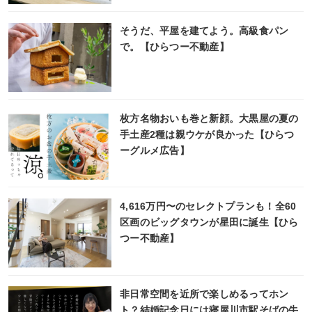
そうだ、平屋を建てよう。高級食パン
で。【ひらつー不動産】
枚方名物おいも巻と新顔。大黒屋の夏の
手土産2種は親ウケが良かった【ひらつ
ーグルメ広告】
4,616万円〜のセレクトプランも！全60
区画のビッグタウンが星田に誕生【ひら
つー不動産】
非日常空間を近所で楽しめるってホン
ト？結婚記念日には寝屋川市駅そばの牛