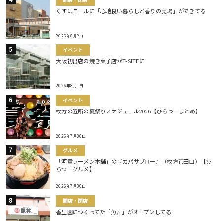
くずはモールに「心地良い暮らしと香りの売場」ができてる
2026年8月2日
イベント
大阪初出店の焼き菓子店がT-SITEに
2026年8月1日
イベント
枚方の近所の夏祭りスケジュール2026【ひらつーまとめ】
2026年7月30日
グルメ
「河童ラーメン本舗」の『カパサブロー』（枚方市田口）【ひ
らつーグルメ】
2026年7月30日
開店・閉店
香里園につくってた「魚丼」がオープンしてる