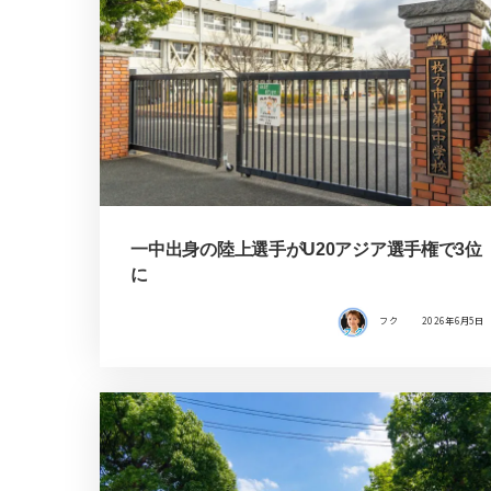
一中出身の陸上選手がU20アジア選手権で3位
に
フク
2026年6月5日