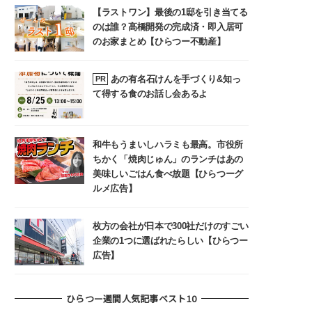
【ラストワン】最後の1邸を引き当てる
のは誰？高橋開発の完成済・即入居可
のお家まとめ【ひらつー不動産】
あの有名石けんを手づくり&知っ
PR
て得する食のお話し会あるよ
和牛もうまいしハラミも最高。市役所
ちかく「焼肉じゅん」のランチはあの
美味しいごはん食べ放題【ひらつーグ
ルメ広告】
枚方の会社が日本で300社だけのすごい
企業の1つに選ばれたらしい【ひらつー
広告】
ひらつー週間人気記事ベスト10