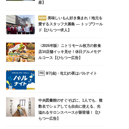
産】
美味しいもん好き集まれ！地元を
NEW
愛するスタッフ大募集 ― トップワール
ド【ひらつー求人】
〈2026年版〉ニトリモール枚方の飲食
店14店舗イッキ見せ！休日グルメモデ
ルコース【ひらつー広告】
8/7(金)・8(土)の夜はバルナイト
PR
中央図書館のすぐそばに、1人でも、複
数名でシェアしても自由に使える、光
溢れるサロンスペースが新登場！【ひ
らつー広告】