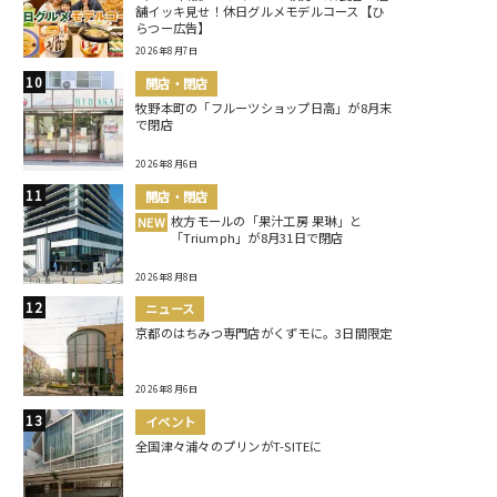
舗イッキ見せ！休日グルメモデルコース【ひ
らつー広告】
2026年8月7日
開店・閉店
牧野本町の「フルーツショップ日高」が8月末
で閉店
2026年8月6日
開店・閉店
枚方モールの「果汁工房 果琳」と
NEW
「Triumph」が8月31日で閉店
2026年8月8日
ニュース
京都のはちみつ専門店がくずモに。3日間限定
2026年8月6日
イベント
全国津々浦々のプリンがT-SITEに