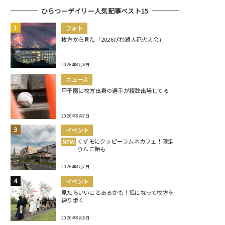
ひらつーデイリー人気記事ベスト15
フォト
枚方から見た「2026びわ湖大花火大会」
2026年8月6日
ニュース
甲子園に枚方出身の選手が複数出場してる
2026年8月7日
イベント
くずモにクッピーラムネカフェ！限定
NEW
りんご飴も
2026年8月7日
イベント
見たらいいことあるかも！狐になって枚方を
練り歩く
2026年8月6日