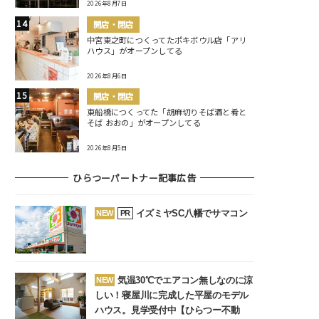
2026年8月7日
開店・閉店
中宮東之町につくってたポキボウル店「アリ
ハウス」がオープンしてる
2026年8月6日
開店・閉店
東船橋につくってた「胡麻切りそば酒と肴と
そば おおの」がオープンしてる
2026年8月5日
ひらつーパートナー記事広告
イズミヤSC八幡でサマコン
NEW
PR
気温30℃でエアコン無しなのに涼
NEW
しい！寝屋川に完成した平屋のモデル
ハウス。見学受付中【ひらつー不動