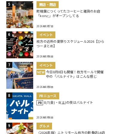
開店・閉店
町楠葉につくってたコーヒーと雑貨のお店
「koru;」がオープンしてる
2026年8月7日
イベント
枚方の近所の夏祭りスケジュール2026【ひら
つーまとめ】
2026年8月6日
イベント
今日8月8日も開催！枚方モールで開催
NEW
中の「バルナイト」はこんな感じ
2026年8月8日
PRニュース
8/7(金)・8(土)の夜はバルナイト
PR
2026年8月6日
グルメ
〈2026年版〉ニトリモール枚方の飲食店14店