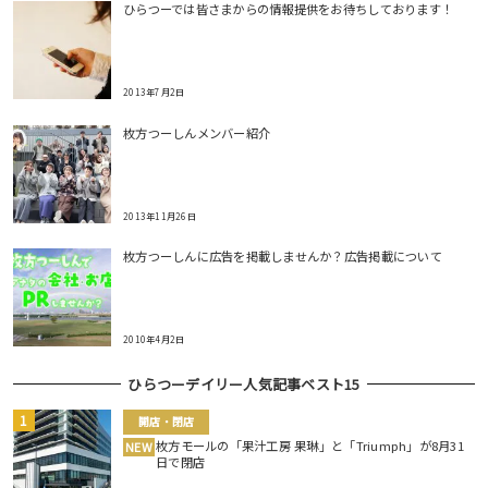
ひらつーでは皆さまからの情報提供をお待ちしております！
2013年7月2日
枚方つーしんメンバー紹介
2013年11月26日
枚方つーしんに広告を掲載しませんか？広告掲載について
2010年4月2日
ひらつーデイリー人気記事ベスト15
開店・閉店
枚方モールの「果汁工房 果琳」と「Triumph」が8月31
NEW
日で閉店