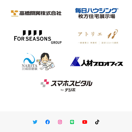
Twitter
Facebook
Instagram
LINE
You Tube
TikTok