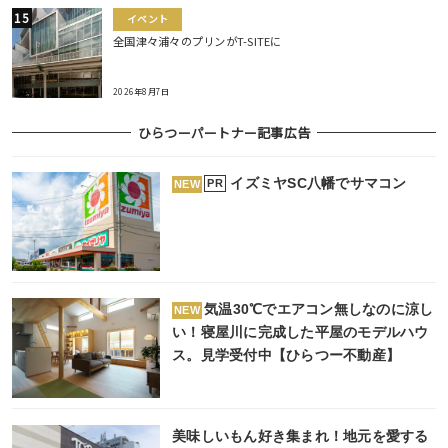
イベント
全国津々浦々のプリンがT-SITEに
2026年8月7日
ひらつーパートナー記事広告
イズミヤSC八幡でサマコン
PR
NEW
気温30℃でエアコン無しなのに涼し
NEW
い！寝屋川に完成した平屋のモデルハウ
ス。見学受付中【ひらつー不動産】
美味しいもん好き集まれ！地元を愛する