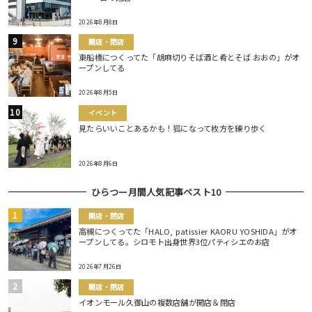
2026年8月8日
開店・閉店
東船橋につくってた「胡麻切りそば酒と肴とそば おおの」がオ
ープンしてる
2026年8月5日
イベント
見たらいいことあるかも！狐になって枚方を練り歩く
2026年8月6日
ひらつー月間人気記事ベスト10
開店・閉店
高槻につくってた「HALO, patissier KAORU YOSHIDA」がオ
ープンしてる。シロモト出身世界3位パティシエのお店
2026年7月26日
開店・閉店
イオンモール久御山の複数店舗が開店＆閉店