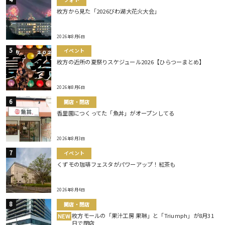
枚方から見た「2026びわ湖大花火大会」
2026年8月6日
イベント
枚方の近所の夏祭りスケジュール2026【ひらつーまとめ】
2026年8月6日
開店・閉店
香里園につくってた「魚丼」がオープンしてる
2026年8月3日
イベント
くずモの珈琲フェスタがパワーアップ！紅茶も
2026年8月4日
開店・閉店
枚方モールの「果汁工房 果琳」と「Triumph」が8月31
NEW
日で閉店