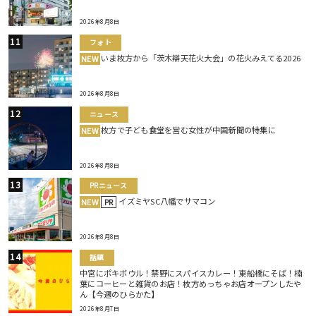
2026年8月8日
フォト
いま枚方から「茨木辯天花火大会」の花火みえてる2026
NEW
2026年8月8日
ニュース
枚方で子ども食堂を営む女性が中国新聞の特集に
NEW
2026年8月8日
PRニュース
イズミヤSC八幡でサマコン
NEW
PR
2026年8月8日
話題
中宮にポキボウル！禁野にスパイスカレー！東船橋にそば！楠
葉にコーヒーと雑貨のお店！枚方めっちゃお店オープンしたや
ん【今週のひらかた】
2026年8月7日