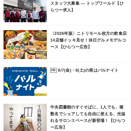
スタッフ大募集 ― トップワールド【ひ
らつー求人】
〈2026年版〉ニトリモール枚方の飲食店
14店舗イッキ見せ！休日グルメモデルコ
ース【ひらつー広告】
8/7(金)・8(土)の夜はバルナイト
PR
中央図書館のすぐそばに、1人でも、複
数名でシェアしても自由に使える、光溢
れるサロンスペースが新登場！【ひらつ
ー広告】