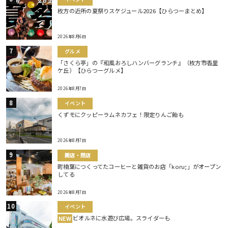
枚方の近所の夏祭りスケジュール2026【ひらつーまとめ】
2026年8月6日
グルメ
「さくら亭」の『和風おろしハンバーグランチ』（枚方市香里
ケ丘）【ひらつーグルメ】
2026年8月7日
イベント
くずモにクッピーラムネカフェ！限定りんご飴も
2026年8月7日
開店・閉店
町楠葉につくってたコーヒーと雑貨のお店「koru;」がオープン
してる
2026年8月7日
イベント
ビオルネに水遊び広場。スライダーも
NEW