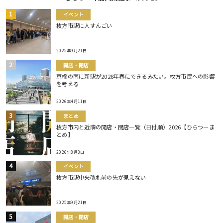
イベント
枚方市駅に人すんごい
2025年9月21日
開店・閉店
京橋の南に新駅が2028年春にできるみたい。枚方市民への影響
を考える
2026年4月11日
まとめ
枚方市内と近隣の開店・閉店一覧（日付順）2026【ひらつーま
とめ】
2026年8月3日
イベント
枚方市駅中央改札前の先が見えない
2025年9月21日
開店・閉店