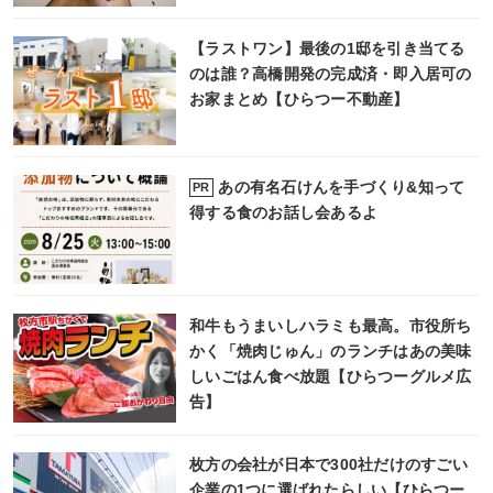
【ラストワン】最後の1邸を引き当てる
のは誰？高橋開発の完成済・即入居可の
お家まとめ【ひらつー不動産】
あの有名石けんを手づくり&知って
PR
得する食のお話し会あるよ
和牛もうまいしハラミも最高。市役所ち
かく「焼肉じゅん」のランチはあの美味
しいごはん食べ放題【ひらつーグルメ広
告】
枚方の会社が日本で300社だけのすごい
企業の1つに選ばれたらしい【ひらつー