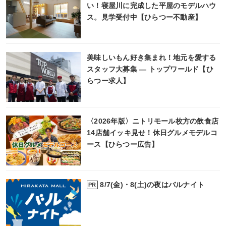
い！寝屋川に完成した平屋のモデルハウ
ス。見学受付中【ひらつー不動産】
美味しいもん好き集まれ！地元を愛する
スタッフ大募集 ― トップワールド【ひ
らつー求人】
〈2026年版〉ニトリモール枚方の飲食店
14店舗イッキ見せ！休日グルメモデルコ
ース【ひらつー広告】
8/7(金)・8(土)の夜はバルナイト
PR