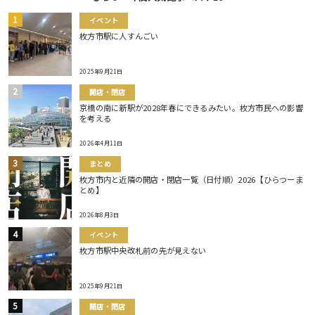
イベント
枚方市駅に人すんごい
2025年9月21日
開店・閉店
京橋の南に新駅が2028年春にできるみたい。枚方市民への影響
を考える
2026年4月11日
まとめ
枚方市内と近隣の開店・閉店一覧（日付順）2026【ひらつーま
とめ】
2026年8月3日
イベント
枚方市駅中央改札前の先が見えない
2025年9月21日
開店・閉店