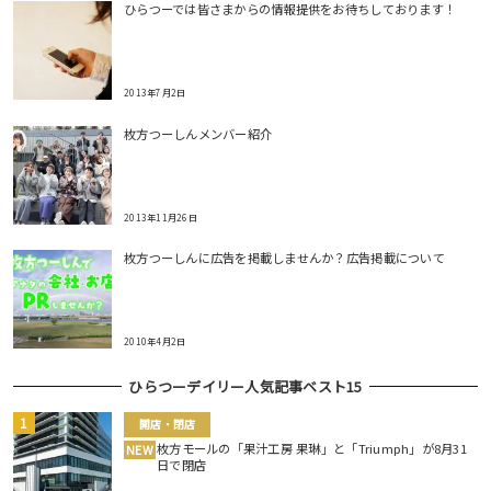
ひらつーでは皆さまからの情報提供をお待ちしております！
2013年7月2日
枚方つーしんメンバー紹介
2013年11月26日
枚方つーしんに広告を掲載しませんか？広告掲載について
2010年4月2日
ひらつーデイリー人気記事ベスト15
開店・閉店
枚方モールの「果汁工房 果琳」と「Triumph」が8月31
NEW
日で閉店