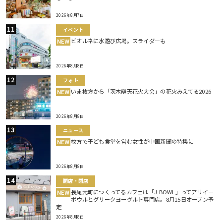
2026年8月7日
イベント
ビオルネに水遊び広場。スライダーも
NEW
2026年8月8日
フォト
いま枚方から「茨木辯天花火大会」の花火みえてる2026
NEW
2026年8月8日
ニュース
枚方で子ども食堂を営む女性が中国新聞の特集に
NEW
2026年8月8日
開店・閉店
長尾元町につくってるカフェは「J BOWL」ってアサイー
NEW
ボウルとグリークヨーグルト専門店。8月15日オープン予
定
2026年8月8日