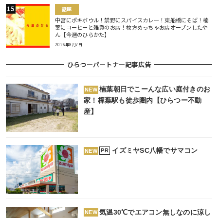
話題
中宮にポキボウル！禁野にスパイスカレー！東船橋にそば！楠
葉にコーヒーと雑貨のお店！枚方めっちゃお店オープンしたや
ん【今週のひらかた】
2026年8月7日
ひらつーパートナー記事広告
楠葉朝日でこーんな広い庭付きのお
NEW
家！樟葉駅も徒歩圏内【ひらつー不動
産】
イズミヤSC八幡でサマコン
PR
NEW
気温30℃でエアコン無しなのに涼し
NEW