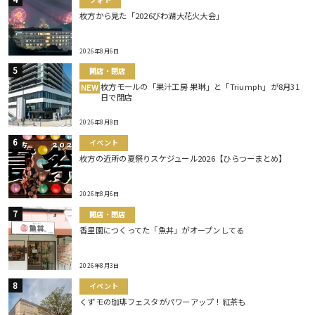
枚方から見た「2026びわ湖大花火大会」
2026年8月6日
開店・閉店
枚方モールの「果汁工房 果琳」と「Triumph」が8月31
NEW
日で閉店
2026年8月8日
イベント
枚方の近所の夏祭りスケジュール2026【ひらつーまとめ】
2026年8月6日
開店・閉店
香里園につくってた「魚丼」がオープンしてる
2026年8月3日
イベント
くずモの珈琲フェスタがパワーアップ！紅茶も