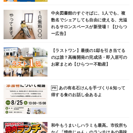
中央図書館のすぐそばに、1人でも、複
数名でシェアしても自由に使える、光溢
れるサロンスペースが新登場！【ひらつ
ー広告】
【ラストワン】最後の1邸を引き当てる
のは誰？高橋開発の完成済・即入居可の
お家まとめ【ひらつー不動産】
あの有名石けんを手づくり&知って
PR
得する食のお話し会あるよ
和牛もうまいしハラミも最高。市役所ち
かく「焼肉じゅん」のランチはあの美味