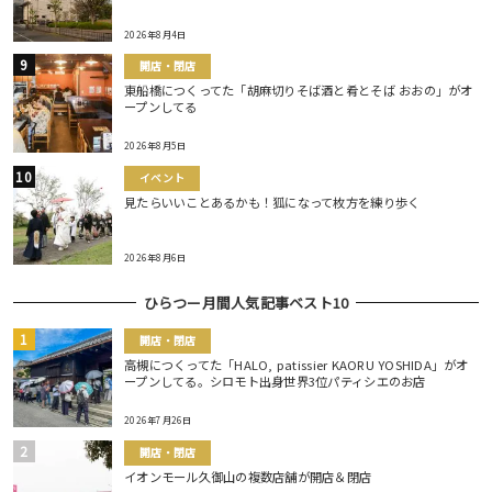
2026年8月4日
開店・閉店
東船橋につくってた「胡麻切りそば酒と肴とそば おおの」がオ
ープンしてる
2026年8月5日
イベント
見たらいいことあるかも！狐になって枚方を練り歩く
2026年8月6日
ひらつー月間人気記事ベスト10
開店・閉店
高槻につくってた「HALO, patissier KAORU YOSHIDA」がオ
ープンしてる。シロモト出身世界3位パティシエのお店
2026年7月26日
開店・閉店
イオンモール久御山の複数店舗が開店＆閉店