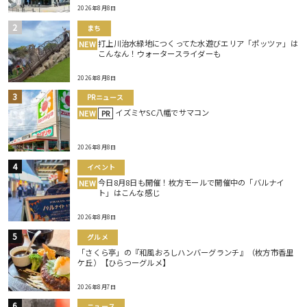
2026年8月8日
まち
打上川治水緑地につくってた水遊びエリア「ポッツァ」は
NEW
こんなん！ウォータースライダーも
2026年8月8日
PRニュース
イズミヤSC八幡でサマコン
NEW
PR
2026年8月8日
イベント
今日8月8日も開催！枚方モールで開催中の「バルナイ
NEW
ト」はこんな感じ
2026年8月8日
グルメ
「さくら亭」の『和風おろしハンバーグランチ』（枚方市香里
ケ丘）【ひらつーグルメ】
2026年8月7日
ニュース