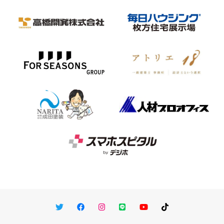
Twitter
Facebook
Instagram
LINE
You Tube
TikTok