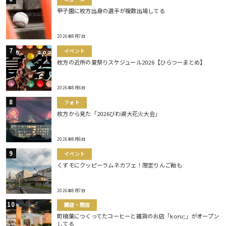
甲子園に枚方出身の選手が複数出場してる
2026年8月7日
イベント
枚方の近所の夏祭りスケジュール2026【ひらつーまとめ】
2026年8月6日
フォト
枚方から見た「2026びわ湖大花火大会」
2026年8月6日
イベント
くずモにクッピーラムネカフェ！限定りんご飴も
2026年8月7日
開店・閉店
町楠葉につくってたコーヒーと雑貨のお店「koru;」がオープン
してる