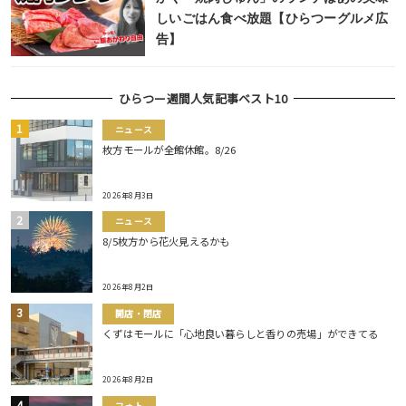
しいごはん食べ放題【ひらつーグルメ広
告】
ひらつー週間人気記事ベスト10
ニュース
枚方モールが全館休館。8/26
2026年8月3日
ニュース
8/5枚方から花火見えるかも
2026年8月2日
開店・閉店
くずはモールに「心地良い暮らしと香りの売場」ができてる
2026年8月2日
フォト