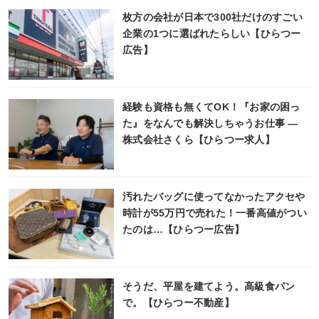
枚方の会社が日本で300社だけのすごい
企業の1つに選ばれたらしい【ひらつー
広告】
経験も資格も無くてOK！『お家の困っ
た』をなんでも解決しちゃうお仕事 ―
株式会社さくら【ひらつー求人】
汚れたバッグに使ってなかったアクセや
時計が55万円で売れた！一番高値がつい
たのは…【ひらつー広告】
そうだ、平屋を建てよう。高級食パン
で。【ひらつー不動産】