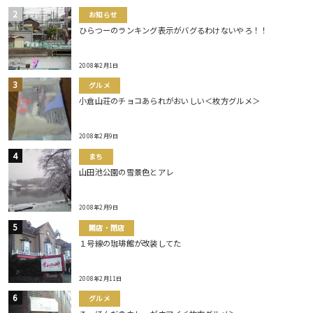
お知らせ
ひらつーのランキング表示がバグるわけないやろ！！
2008年2月1日
グルメ
小倉山荘のチョコあられがおいしい＜枚方グルメ＞
2008年2月9日
まち
山田池公園の雪景色とアレ
2008年2月9日
開店・閉店
１号線の珈琲館が改装してた
2008年2月11日
グルメ