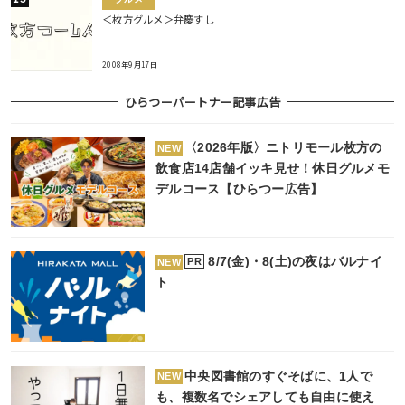
＜枚方グルメ＞弁慶すし
2008年9月17日
ひらつーパートナー記事広告
〈2026年版〉ニトリモール枚方の
NEW
飲食店14店舗イッキ見せ！休日グルメモ
デルコース【ひらつー広告】
8/7(金)・8(土)の夜はバルナイ
PR
NEW
ト
中央図書館のすぐそばに、1人で
NEW
も、複数名でシェアしても自由に使え