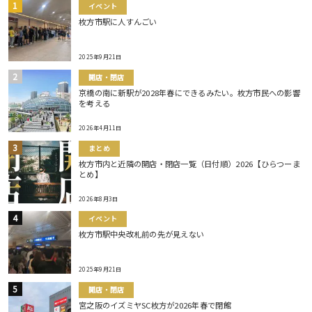
イベント
枚方市駅に人すんごい
2025年9月21日
開店・閉店
京橋の南に新駅が2028年春にできるみたい。枚方市民への影響
を考える
2026年4月11日
まとめ
枚方市内と近隣の開店・閉店一覧（日付順）2026【ひらつーま
とめ】
2026年8月3日
イベント
枚方市駅中央改札前の先が見えない
2025年9月21日
開店・閉店
宮之阪のイズミヤSC枚方が2026年春で閉館