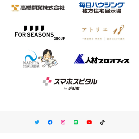
Twitter
Facebook
Instagram
LINE
You Tube
TikTok