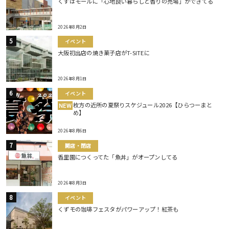
くずはモールに「心地良い暮らしと香りの売場」ができてる
2026年8月2日
イベント
大阪初出店の焼き菓子店がT-SITEに
2026年8月1日
イベント
枚方の近所の夏祭りスケジュール2026【ひらつーまと
NEW
め】
2026年8月6日
開店・閉店
香里園につくってた「魚丼」がオープンしてる
2026年8月3日
イベント
くずモの珈琲フェスタがパワーアップ！紅茶も