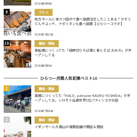
2026年8月4日
グルメ
枚方モールに串カツ田中で食べ放題注文したことある？かすう
どんやユッケ、ナポリタンも食べ放題【ひらつーコラボ】
2026年7月31日
開店・閉店
東船橋につくってた「胡麻切りそば酒と肴とそば おおの」がオ
ープンしてる
2026年8月5日
ひらつー月間人気記事ベスト10
開店・閉店
高槻につくってた「HALO, patissier KAORU YOSHIDA」がオ
ープンしてる。シロモト出身世界3位パティシエのお店
2026年7月26日
開店・閉店
イオンモール久御山の複数店舗が開店＆閉店