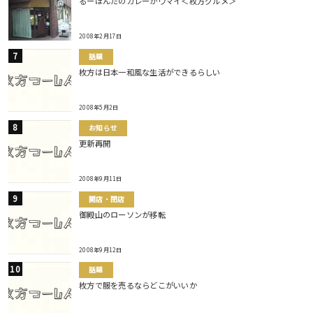
るーほんだのカレーがウマイ＜枚方グルメ＞
2008年2月17日
話題
枚方は日本一和風な生活ができるらしい
2008年5月2日
お知らせ
更新再開
2008年9月11日
開店・閉店
御殿山のローソンが移転
2008年9月12日
話題
枚方で服を売るならどこがいいか