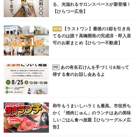
る、光溢れるサロンスペースが新登場！
【ひらつー広告】
【ラストワン】最後の1邸を引き当
NEW
てるのは誰？高橋開発の完成済・即入居
可のお家まとめ【ひらつー不動産】
あの有名石けんを手づくり&知って
PR
得する食のお話し会あるよ
和牛もうまいしハラミも最高。市役所ち
かく「焼肉じゅん」のランチはあの美味
しいごはん食べ放題【ひらつーグルメ広
告】