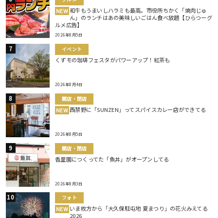
和牛もうまいしハラミも最高。市役所ちかく「焼肉じゅ
NEW
ん」のランチはあの美味しいごはん食べ放題【ひらつーグ
ルメ広告】
2026年8月5日
イベント
くずモの珈琲フェスタがパワーアップ！紅茶も
2026年8月4日
開店・閉店
西禁野に「SUNZEN」ってスパイスカレー店ができてる
NEW
2026年8月5日
開店・閉店
香里園につくってた「魚丼」がオープンしてる
2026年8月3日
フォト
いま枚方から「大久保駐屯地 夏まつり」の花火みえてる
NEW
2026