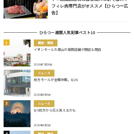
フィレ肉専門店がオススメ【ひらつー広
告】
ひらつー週間人気記事ベスト10
開店・閉店
イオンモール久御山の複数店舗が開店＆閉店
2026年7月29日
ニュース
枚方モールが全館休館。8/26
2026年8月3日
ニュース
8/5枚方から花火見えるかも
2026年8月2日
開店・閉店