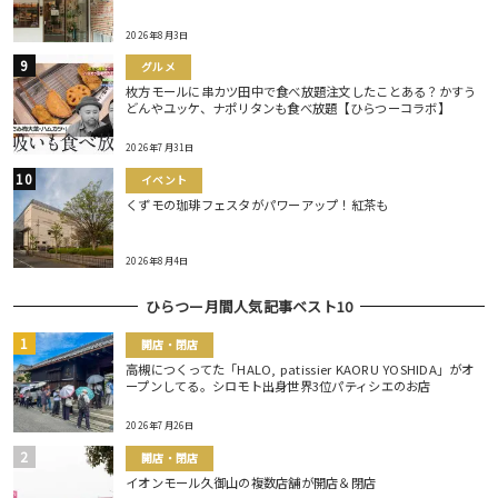
2026年8月3日
グルメ
枚方モールに串カツ田中で食べ放題注文したことある？かすう
どんやユッケ、ナポリタンも食べ放題【ひらつーコラボ】
2026年7月31日
イベント
くずモの珈琲フェスタがパワーアップ！紅茶も
2026年8月4日
ひらつー月間人気記事ベスト10
開店・閉店
高槻につくってた「HALO, patissier KAORU YOSHIDA」がオ
ープンしてる。シロモト出身世界3位パティシエのお店
2026年7月26日
開店・閉店
イオンモール久御山の複数店舗が開店＆閉店