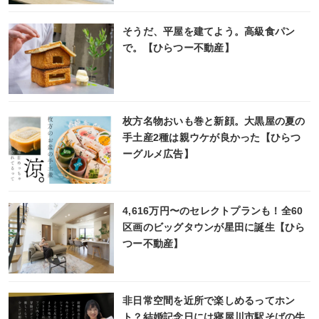
そうだ、平屋を建てよう。高級食パン
で。【ひらつー不動産】
枚方名物おいも巻と新顔。大黒屋の夏の
手土産2種は親ウケが良かった【ひらつ
ーグルメ広告】
4,616万円〜のセレクトプランも！全60
区画のビッグタウンが星田に誕生【ひら
つー不動産】
非日常空間を近所で楽しめるってホン
ト？結婚記念日には寝屋川市駅そばの牛