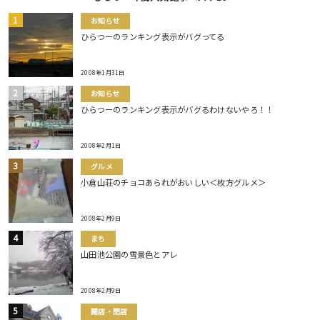
お知らせ
ひらつーのランキング表示がバグってる
2008年1月31日
お知らせ
ひらつーのランキング表示がバグるわけないやろ！！
2008年2月1日
グルメ
小倉山荘のチョコあられがおいしい＜枚方グルメ＞
2008年2月9日
まち
山田池公園の雪景色とアレ
2008年2月9日
開店・閉店