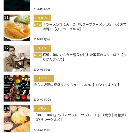
2026年8月5日
グルメ
「ラーメンひふみ」の『Wスープラーメン 塩』（枚方市
NEW
渚西）【ひらつーグルメ】
2026年8月5日
クイズ
昭和27年にひらかた温泉を訪れた銀幕のスターは？【ひ
NEW
らかたクイズ】
2026年8月5日
イベント
枚方の近所の夏祭りスケジュール2026【ひらつーまとめ】
2026年7月30日
グルメ
「IRU CURRY」の『マサラドーサプレート』（枚方市南楠葉）
【ひらつーグルメ】
2026年8月4日