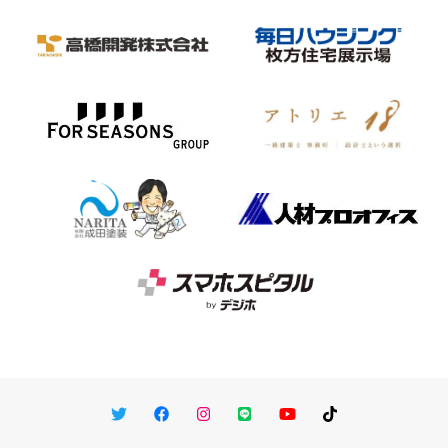
Twitter
Facebook
Instagram
LINE
You Tube
TikTok