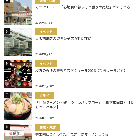
くずはモールに「心地良い暮らしと香りの売場」ができてる
2026年8月2日
イベント
大阪初出店の焼き菓子店がT-SITEに
2026年8月1日
イベント
枚方の近所の夏祭りスケジュール2026【ひらつーまとめ】
2026年7月30日
グルメ
「河童ラーメン本舗」の『カパサブロー』（枚方市田口）【ひ
らつーグルメ】
2026年7月30日
開店・閉店
香里園につくってた「魚丼」がオープンしてる