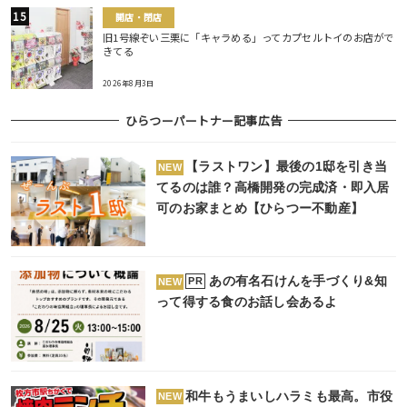
開店・閉店
旧1号線ぞい三栗に「キャラめる」ってカプセルトイのお店がで
きてる
2026年8月3日
ひらつーパートナー記事広告
【ラストワン】最後の1邸を引き当
NEW
てるのは誰？高橋開発の完成済・即入居
可のお家まとめ【ひらつー不動産】
あの有名石けんを手づくり&知
PR
NEW
って得する食のお話し会あるよ
和牛もうまいしハラミも最高。市役
NEW