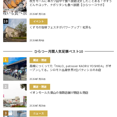
枚方モールに串カツ田中で食べ放題注文したことある？かすう
どんやユッケ、ナポリタンも食べ放題【ひらつーコラボ】
2026年7月31日
イベント
くずモの珈琲フェスタがパワーアップ！紅茶も
2026年8月4日
ひらつー月間人気記事ベスト10
開店・閉店
高槻につくってた「HALO, patissier KAORU YOSHIDA」がオ
ープンしてる。シロモト出身世界3位パティシエのお店
2026年7月26日
開店・閉店
イオンモール久御山の複数店舗が開店＆閉店
2026年7月29日
ニュース