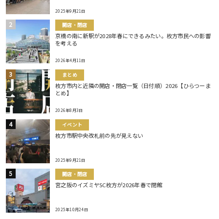
2025年9月21日
開店・閉店
京橋の南に新駅が2028年春にできるみたい。枚方市民への影響
を考える
2026年4月11日
まとめ
枚方市内と近隣の開店・閉店一覧（日付順）2026【ひらつーま
とめ】
2026年8月3日
イベント
枚方市駅中央改札前の先が見えない
2025年9月21日
開店・閉店
宮之阪のイズミヤSC枚方が2026年春で閉館
2025年10月24日