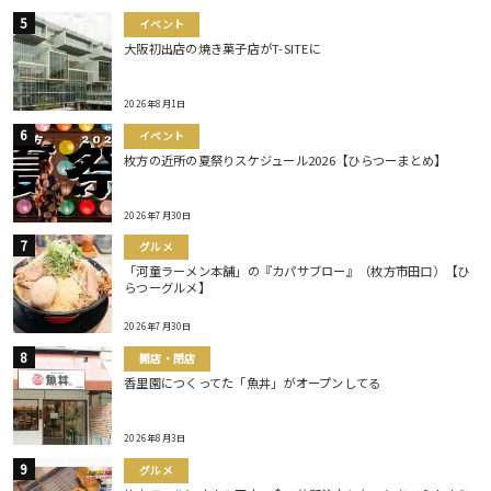
イベント
大阪初出店の焼き菓子店がT-SITEに
2026年8月1日
イベント
枚方の近所の夏祭りスケジュール2026【ひらつーまとめ】
2026年7月30日
グルメ
「河童ラーメン本舗」の『カパサブロー』（枚方市田口）【ひ
らつーグルメ】
2026年7月30日
開店・閉店
香里園につくってた「魚丼」がオープンしてる
2026年8月3日
グルメ