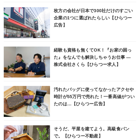
枚方の会社が日本で300社だけのすごい
企業の1つに選ばれたらしい【ひらつー
広告】
経験も資格も無くてOK！『お家の困っ
た』をなんでも解決しちゃうお仕事 ―
株式会社さくら【ひらつー求人】
汚れたバッグに使ってなかったアクセや
時計が55万円で売れた！一番高値がつい
たのは…【ひらつー広告】
そうだ、平屋を建てよう。高級食パン
で。【ひらつー不動産】