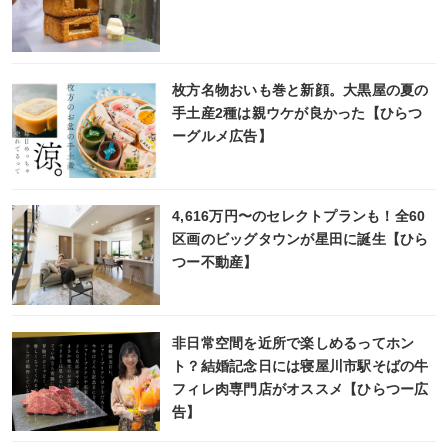
枚方名物おいも巻と新顔。大黒屋の夏の
手土産2種は親ウケが良かった【ひらつ
ーグルメ広告】
4,616万円〜のセレクトプランも！全60
区画のビッグタウンが星田に誕生【ひら
つー不動産】
非日常空間を近所で楽しめるってホン
ト？結婚記念日には寝屋川市駅そばの牛
フィレ肉専門店がオススメ【ひらつー広
告】