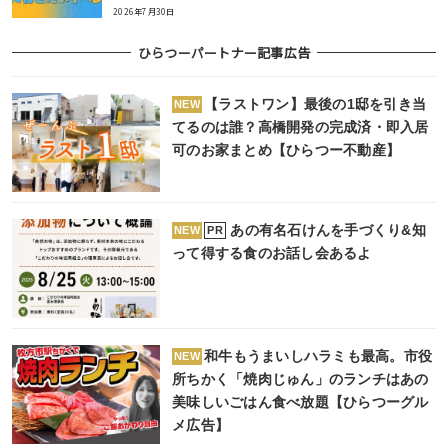
2026年7月30日
ひらつーパートナー記事広告
【ラストワン】最後の1邸を引き当
NEW
てるのは誰？高橋開発の完成済・即入居
可のお家まとめ【ひらつー不動産】
あの有名石けんを手づくり&知
PR
NEW
って得する食のお話し会あるよ
和牛もうまいしハラミも最高。市役
NEW
所ちかく「焼肉じゅん」のランチはあの
美味しいごはん食べ放題【ひらつーグル
メ広告】