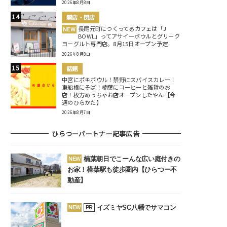
2026年8月8日
開店・閉店
長尾元町につくってるカフェは「J
NEW
BOWL」ってアサイーボウルとグリーク
ヨーグルト専門店。8月15日オープン予定
2026年8月8日
話題
中宮にポキボウル！禁野にスパイスカレー！
東船橋にそば！楠葉にコーヒーと雑貨のお
店！枚方めっちゃお店オープンしたやん【今
週のひらかた】
2026年8月7日
ひらつーパートナー記事広告
楠葉朝日でこーんな広い庭付きの
NEW
お家！樟葉駅も徒歩圏内【ひらつー不
動産】
イズミヤSC八幡でサマコン
NEW
PR