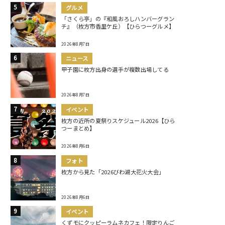
グルメ
「さくら亭」の『和風おろしハンバーグラン
チ』（枚方市香里ケ丘）【ひらつーグルメ】
2026年8月7日
ニュース
甲子園に枚方出身の選手が複数出場してる
2026年8月7日
イベント
枚方の近所の夏祭りスケジュール2026【ひら
つーまとめ】
2026年8月6日
フォト
枚方から見た「2026びわ湖大花火大会」
2026年8月6日
イベント
くずモにクッピーラムネカフェ！限定りんご