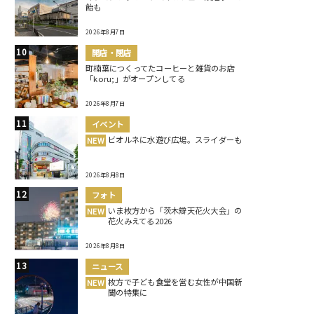
飴も
2026年8月7日
開店・閉店
町楠葉につくってたコーヒーと雑貨のお店
「koru;」がオープンしてる
2026年8月7日
イベント
ビオルネに水遊び広場。スライダーも
NEW
2026年8月8日
フォト
いま枚方から「茨木辯天花火大会」の
NEW
花火みえてる2026
2026年8月8日
ニュース
枚方で子ども食堂を営む女性が中国新
NEW
聞の特集に