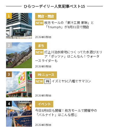
ひらつーデイリー人気記事ベスト15
開店・閉店
枚方モールの「果汁工房 果琳」と
NEW
「Triumph」が8月31日で閉店
2026年8月8日
まち
打上川治水緑地につくってた水遊びエリ
NEW
ア「ポッツァ」はこんなん！ウォータ
ースライダーも
2026年8月8日
PRニュース
イズミヤSC八幡でサマコン
NEW
PR
2026年8月8日
イベント
今日8月8日も開催！枚方モールで開催中の
「バルナイト」はこんな感じ
2026年8月8日