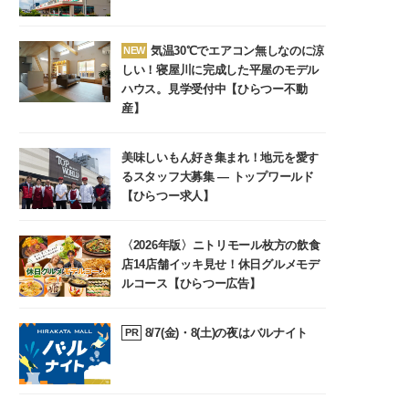
気温30℃でエアコン無しなのに涼
NEW
しい！寝屋川に完成した平屋のモデル
ハウス。見学受付中【ひらつー不動
産】
美味しいもん好き集まれ！地元を愛す
るスタッフ大募集 ― トップワールド
【ひらつー求人】
〈2026年版〉ニトリモール枚方の飲食
店14店舗イッキ見せ！休日グルメモデ
ルコース【ひらつー広告】
8/7(金)・8(土)の夜はバルナイト
PR