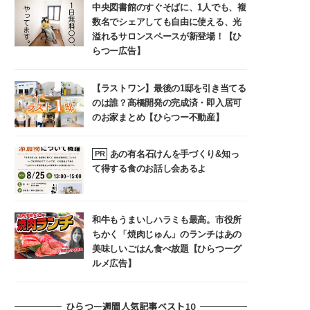
中央図書館のすぐそばに、1人でも、複
数名でシェアしても自由に使える、光
溢れるサロンスペースが新登場！【ひ
らつー広告】
【ラストワン】最後の1邸を引き当てる
のは誰？高橋開発の完成済・即入居可
のお家まとめ【ひらつー不動産】
あの有名石けんを手づくり&知っ
PR
て得する食のお話し会あるよ
和牛もうまいしハラミも最高。市役所
ちかく「焼肉じゅん」のランチはあの
美味しいごはん食べ放題【ひらつーグ
ルメ広告】
ひらつー週間人気記事ベスト10