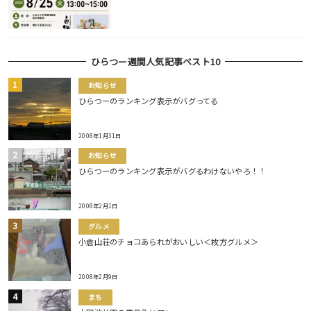
ひらつー週間人気記事ベスト10
お知らせ
ひらつーのランキング表示がバグってる
2008年1月31日
お知らせ
ひらつーのランキング表示がバグるわけないやろ！！
2008年2月1日
グルメ
小倉山荘のチョコあられがおいしい＜枚方グルメ＞
2008年2月9日
まち