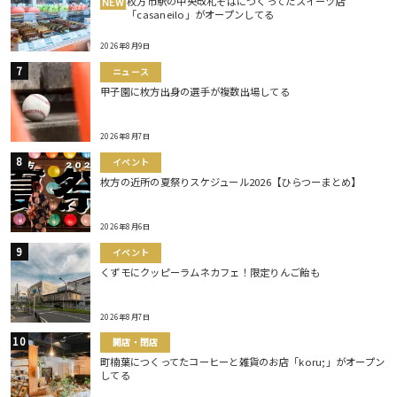
枚方市駅の中央改札そばにつくってたスイーツ店
NEW
「casaneilo」がオープンしてる
2026年8月9日
ニュース
甲子園に枚方出身の選手が複数出場してる
2026年8月7日
イベント
枚方の近所の夏祭りスケジュール2026【ひらつーまとめ】
2026年8月6日
イベント
くずモにクッピーラムネカフェ！限定りんご飴も
2026年8月7日
開店・閉店
町楠葉につくってたコーヒーと雑貨のお店「koru;」がオープン
してる