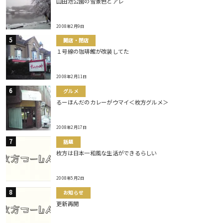
山田池公園の雪景色とアレ
2008年2月9日
開店・閉店
１号線の珈琲館が改装してた
2008年2月11日
グルメ
るーほんだのカレーがウマイ＜枚方グルメ＞
2008年2月17日
話題
枚方は日本一和風な生活ができるらしい
2008年5月2日
お知らせ
更新再開