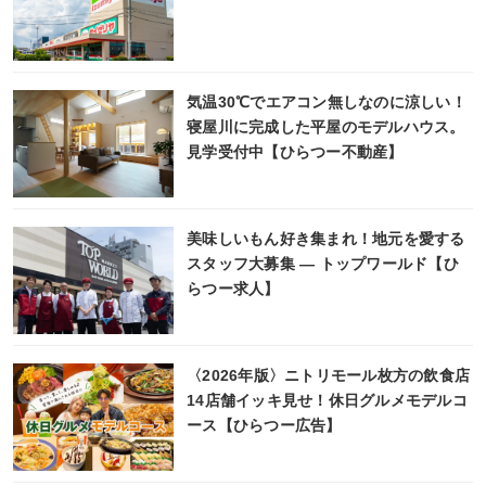
気温30℃でエアコン無しなのに涼しい！
寝屋川に完成した平屋のモデルハウス。
見学受付中【ひらつー不動産】
美味しいもん好き集まれ！地元を愛する
スタッフ大募集 ― トップワールド【ひ
らつー求人】
〈2026年版〉ニトリモール枚方の飲食店
14店舗イッキ見せ！休日グルメモデルコ
ース【ひらつー広告】