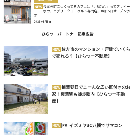
長尾元町につくってるカフェは「J BOWL」ってアサイー
NEW
ボウルとグリークヨーグルト専門店。8月15日オープン予
定
2026年8月8日
ひらつーパートナー記事広告
枚方市のマンション・戸建ていくら
NEW
で売れる？【ひらつー不動産】
楠葉朝日でこーんな広い庭付きのお
NEW
家！樟葉駅も徒歩圏内【ひらつー不動
産】
イズミヤSC八幡でサマコン
PR
NEW