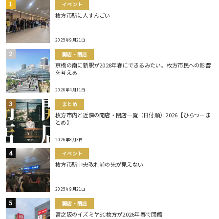
イベント
枚方市駅に人すんごい
2025年9月21日
開店・閉店
京橋の南に新駅が2028年春にできるみたい。枚方市民への影響
を考える
2026年4月11日
まとめ
枚方市内と近隣の開店・閉店一覧（日付順）2026【ひらつーま
とめ】
2026年8月3日
イベント
枚方市駅中央改札前の先が見えない
2025年9月21日
開店・閉店
宮之阪のイズミヤSC枚方が2026年春で閉館