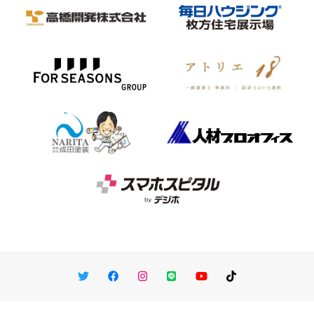
Twitter
Facebook
Instagram
LINE
You Tube
TikTok