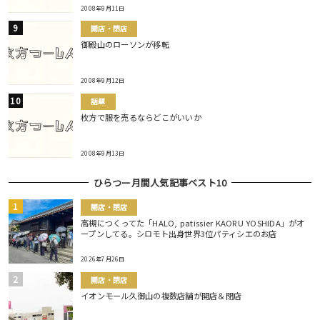
2008年9月11日
開店・閉店
御殿山のローソンが移転
2008年9月12日
話題
枚方で服を売るならどこがいいか
2008年9月13日
ひらつー月間人気記事ベスト10
開店・閉店
高槻につくってた「HALO, patissier KAORU YOSHIDA」がオ
ープンしてる。シロモト出身世界3位パティシエのお店
2026年7月26日
開店・閉店
イオンモール久御山の複数店舗が開店＆閉店