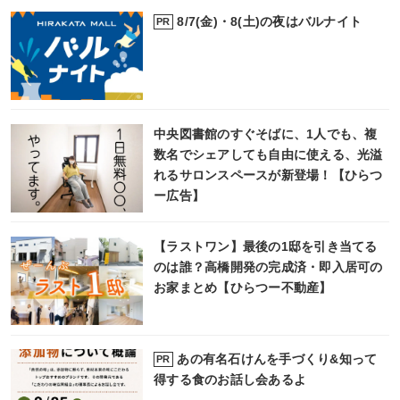
8/7(金)・8(土)の夜はバルナイト
PR
中央図書館のすぐそばに、1人でも、複
数名でシェアしても自由に使える、光溢
れるサロンスペースが新登場！【ひらつ
ー広告】
【ラストワン】最後の1邸を引き当てる
のは誰？高橋開発の完成済・即入居可の
お家まとめ【ひらつー不動産】
あの有名石けんを手づくり&知って
PR
得する食のお話し会あるよ