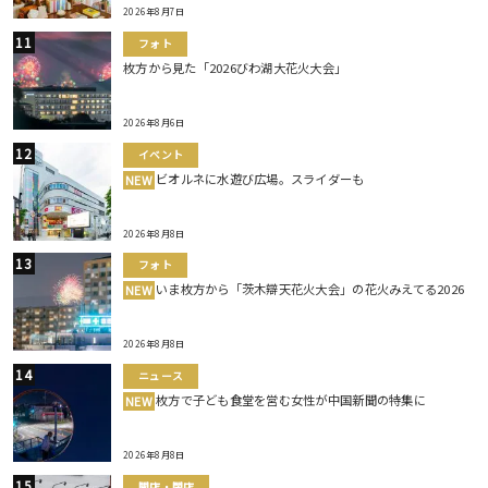
2026年8月7日
フォト
枚方から見た「2026びわ湖大花火大会」
2026年8月6日
イベント
ビオルネに水遊び広場。スライダーも
NEW
2026年8月8日
フォト
いま枚方から「茨木辯天花火大会」の花火みえてる2026
NEW
2026年8月8日
ニュース
枚方で子ども食堂を営む女性が中国新聞の特集に
NEW
2026年8月8日
開店・閉店