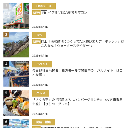
PRニュース
イズミヤSC八幡でサマコン
NEW
PR
2026年8月8日
まち
打上川治水緑地につくってた水遊びエリア「ポッツァ」は
NEW
こんなん！ウォータースライダーも
2026年8月8日
イベント
今日8月8日も開催！枚方モールで開催中の「バルナイト」はこ
んな感じ
2026年8月8日
グルメ
「さくら亭」の『和風おろしハンバーグランチ』（枚方市香里
ケ丘）【ひらつーグルメ】
2026年8月7日
開店・閉店