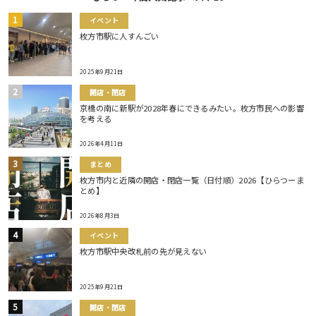
イベント
枚方市駅に人すんごい
2025年9月21日
開店・閉店
京橋の南に新駅が2028年春にできるみたい。枚方市民への影響
を考える
2026年4月11日
まとめ
枚方市内と近隣の開店・閉店一覧（日付順）2026【ひらつーま
とめ】
2026年8月3日
イベント
枚方市駅中央改札前の先が見えない
2025年9月21日
開店・閉店