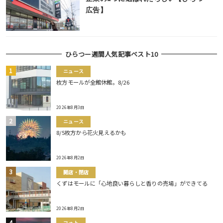
広告】
ひらつー週間人気記事ベスト10
ニュース
枚方モールが全館休館。8/26
2026年8月3日
ニュース
8/5枚方から花火見えるかも
2026年8月2日
開店・閉店
くずはモールに「心地良い暮らしと香りの売場」ができてる
2026年8月2日
フォト