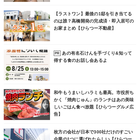
【ラストワン】最後の1邸を引き当てる
のは誰？高橋開発の完成済・即入居可の
お家まとめ【ひらつー不動産】
あの有名石けんを手づくり&知って
PR
得する食のお話し会あるよ
和牛もうまいしハラミも最高。市役所ち
かく「焼肉じゅん」のランチはあの美味
しいごはん食べ放題【ひらつーグルメ広
告】
枚方の会社が日本で300社だけのすごい
企業の1つに選ばれたらしい【ひらつー