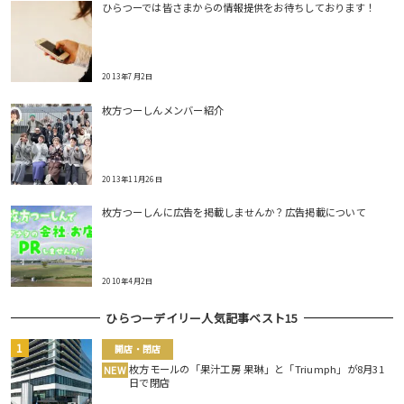
ひらつーでは皆さまからの情報提供をお待ちしております！
2013年7月2日
枚方つーしんメンバー紹介
2013年11月26日
枚方つーしんに広告を掲載しませんか？広告掲載について
2010年4月2日
ひらつーデイリー人気記事ベスト15
開店・閉店
枚方モールの「果汁工房 果琳」と「Triumph」が8月31
NEW
日で閉店