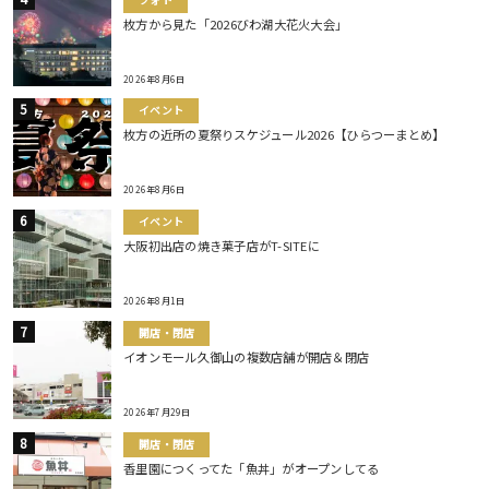
枚方から見た「2026びわ湖大花火大会」
2026年8月6日
イベント
枚方の近所の夏祭りスケジュール2026【ひらつーまとめ】
2026年8月6日
イベント
大阪初出店の焼き菓子店がT-SITEに
2026年8月1日
開店・閉店
イオンモール久御山の複数店舗が開店＆閉店
2026年7月29日
開店・閉店
香里園につくってた「魚丼」がオープンしてる