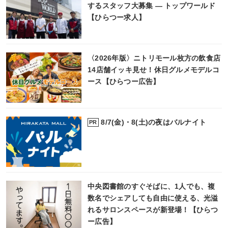
するスタッフ大募集 ― トップワールド
【ひらつー求人】
〈2026年版〉ニトリモール枚方の飲食店
14店舗イッキ見せ！休日グルメモデルコ
ース【ひらつー広告】
8/7(金)・8(土)の夜はバルナイト
PR
中央図書館のすぐそばに、1人でも、複
数名でシェアしても自由に使える、光溢
れるサロンスペースが新登場！【ひらつ
ー広告】