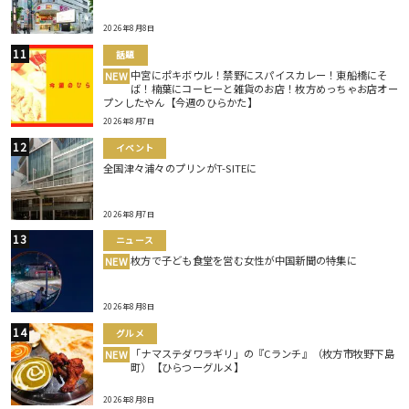
2026年8月8日
話題
中宮にポキボウル！禁野にスパイスカレー！東船橋にそ
NEW
ば！楠葉にコーヒーと雑貨のお店！枚方めっちゃお店オー
プンしたやん【今週のひらかた】
2026年8月7日
イベント
全国津々浦々のプリンがT-SITEに
2026年8月7日
ニュース
枚方で子ども食堂を営む女性が中国新聞の特集に
NEW
2026年8月8日
グルメ
「ナマステダワラギリ」の『Cランチ』（枚方市牧野下島
NEW
町）【ひらつーグルメ】
2026年8月8日