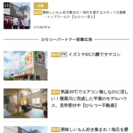
広告
美味しいもん好き集まれ！地元を愛するスタッフ大募集
NEW
― トップワールド【ひらつー求人】
2026年8月7日
ひらつーパートナー記事広告
イズミヤSC八幡でサマコン
PR
NEW
気温30℃でエアコン無しなのに涼し
NEW
い！寝屋川に完成した平屋のモデルハウ
ス。見学受付中【ひらつー不動産】
美味しいもん好き集まれ！地元を愛
NEW