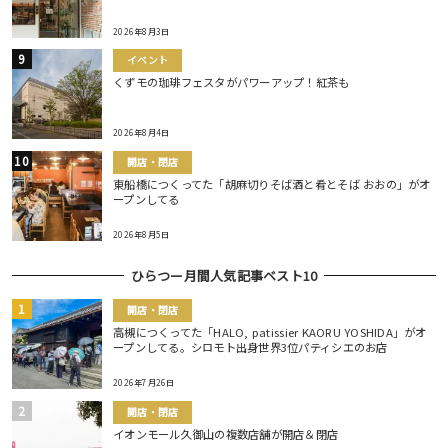
2026年8月3日
イベント
くずモの珈琲フェスタがパワーアップ！紅茶も
2026年8月4日
開店・閉店
東船橋につくってた「胡麻切りそば酒と肴とそば おおの」がオ
ープンしてる
2026年8月5日
ひらつー月間人気記事ベスト10
開店・閉店
高槻につくってた「HALO, patissier KAORU YOSHIDA」がオ
ープンしてる。シロモト出身世界3位パティシエのお店
2026年7月26日
開店・閉店
イオンモール久御山の複数店舗が開店＆閉店