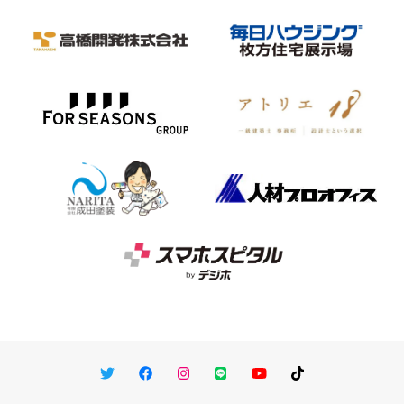
Twitter
Facebook
Instagram
LINE
You Tube
TikTok