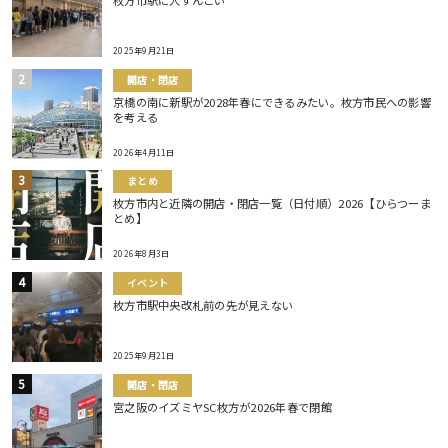
2025年9月21日
開店・閉店
京橋の南に新駅が2028年春にできるみたい。枚方市民への影響
を考える
2026年4月11日
まとめ
枚方市内と近隣の開店・閉店一覧（日付順）2026【ひらつーま
とめ】
2026年8月3日
イベント
枚方市駅中央改札前の先が見えない
2025年9月21日
開店・閉店
宮之阪のイズミヤSC枚方が2026年春で閉館