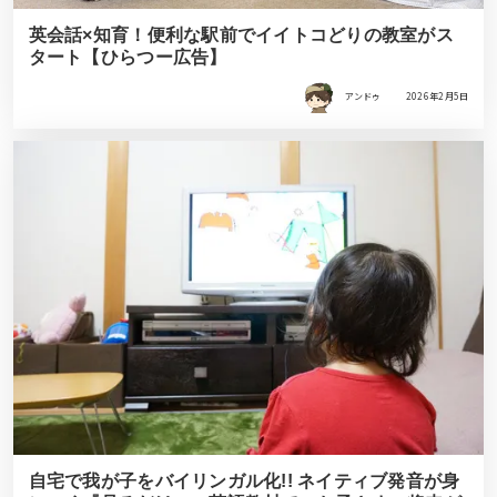
英会話×知育！便利な駅前でイイトコどりの教室がス
タート【ひらつー広告】
アンドゥ
2026年2月5日
自宅で我が子をバイリンガル化!! ネイティブ発音が身