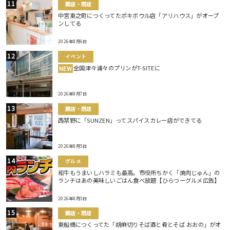
開店・閉店
中宮東之町につくってたポキボウル店「アリハウス」がオープ
ンしてる
2026年8月6日
イベント
全国津々浦々のプリンがT-SITEに
NEW
2026年8月7日
開店・閉店
西禁野に「SUNZEN」ってスパイスカレー店ができてる
2026年8月5日
グルメ
和牛もうまいしハラミも最高。市役所ちかく「焼肉じゅん」の
ランチはあの美味しいごはん食べ放題【ひらつーグルメ広告】
2026年8月5日
開店・閉店
東船橋につくってた「胡麻切りそば酒と肴とそば おおの」がオ