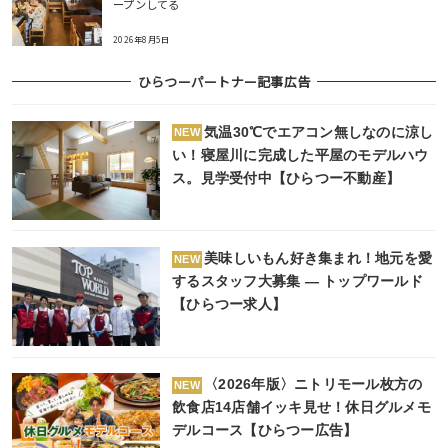
ープンしてる
2026年8月5日
ひらつーパートナー記事広告
気温30℃でエアコン無しなのに涼し
NEW
い！寝屋川に完成した平屋のモデルハウ
ス。見学受付中【ひらつー不動産】
美味しいもん好き集まれ！地元を愛
NEW
するスタッフ大募集 ― トップワールド
【ひらつー求人】
〈2026年版〉ニトリモール枚方の
NEW
飲食店14店舗イッキ見せ！休日グルメモ
デルコース【ひらつー広告】