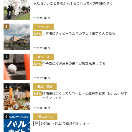
見たらいいことあるかも！狐になって枚方を練り歩く
2026年8月6日
イベント
くずモにクッピーラムネカフェ！限定りんご飴も
NEW
2026年8月7日
ニュース
甲子園に枚方出身の選手が複数出場してる
NEW
2026年8月7日
開店・閉店
町楠葉につくってたコーヒーと雑貨のお店「koru;」がオ
NEW
ープンしてる
2026年8月7日
PRニュース
8/7(金)・8(土)の夜はバルナイト
PR