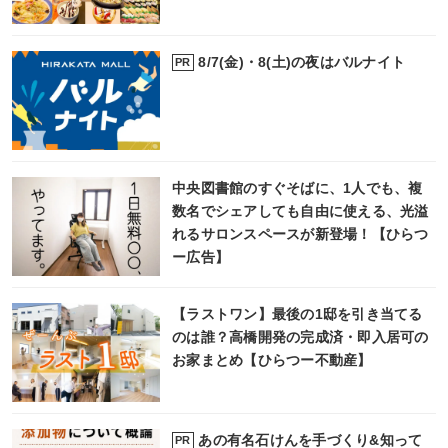
8/7(金)・8(土)の夜はバルナイト
PR
中央図書館のすぐそばに、1人でも、複
数名でシェアしても自由に使える、光溢
れるサロンスペースが新登場！【ひらつ
ー広告】
【ラストワン】最後の1邸を引き当てる
のは誰？高橋開発の完成済・即入居可の
お家まとめ【ひらつー不動産】
あの有名石けんを手づくり&知って
PR