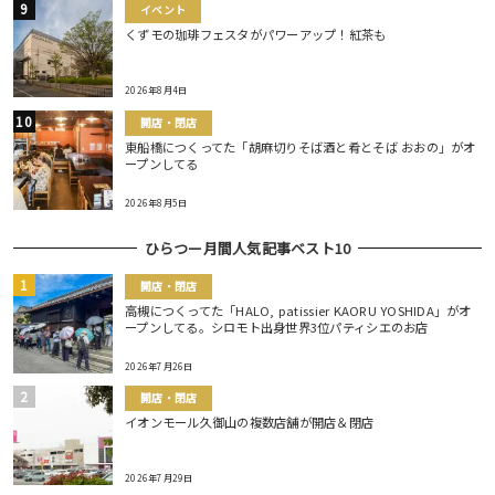
イベント
くずモの珈琲フェスタがパワーアップ！紅茶も
2026年8月4日
開店・閉店
東船橋につくってた「胡麻切りそば酒と肴とそば おおの」がオ
ープンしてる
2026年8月5日
ひらつー月間人気記事ベスト10
開店・閉店
高槻につくってた「HALO, patissier KAORU YOSHIDA」がオ
ープンしてる。シロモト出身世界3位パティシエのお店
2026年7月26日
開店・閉店
イオンモール久御山の複数店舗が開店＆閉店
2026年7月29日