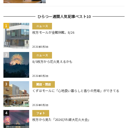
ひらつー週間人気記事ベスト10
ニュース
枚方モールが全館休館。8/26
2026年8月3日
ニュース
8/5枚方から花火見えるかも
2026年8月2日
開店・閉店
くずはモールに「心地良い暮らしと香りの売場」ができてる
2026年8月2日
フォト
枚方から見た「2026びわ湖大花火大会」