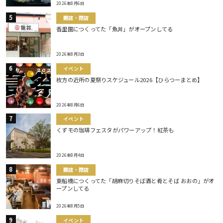
2026年8月6日
開店・閉店
香里園につくってた「魚丼」がオープンしてる
2026年8月3日
イベント
枚方の近所の夏祭りスケジュール2026【ひらつーまとめ】
2026年8月6日
イベント
くずモの珈琲フェスタがパワーアップ！紅茶も
2026年8月4日
開店・閉店
東船橋につくってた「胡麻切りそば酒と肴とそば おおの」がオ
ープンしてる
2026年8月5日
イベント