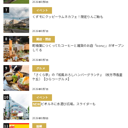
2026年8月8日
イベント
くずモにクッピーラムネカフェ！限定りんご飴も
2026年8月7日
開店・閉店
町楠葉につくってたコーヒーと雑貨のお店「koru;」がオープン
してる
2026年8月7日
グルメ
「さくら亭」の『和風おろしハンバーグランチ』（枚方市香里
ケ丘）【ひらつーグルメ】
2026年8月7日
イベント
ビオルネに水遊び広場。スライダーも
NEW
2026年8月8日
話題