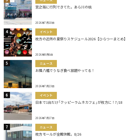
宮之阪に行列できてた。あら川の桃
2026年7月10日
イベント
枚方の近所の夏祭りスケジュール2026【ひらつーまとめ】
2026年8月6日
ニュース
お隣八幡でうなぎ食べ放題やってる！
2026年7月23日
イベント
日本で1台だけ｢クッピーラムネカフェ｣が枚方に！7/18
2026年7月17日
ニュース
枚方モールが全館休館。8/26