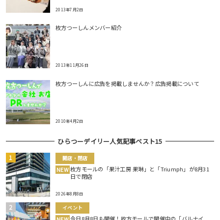
2013年7月2日
枚方つーしんメンバー紹介
2013年11月26日
枚方つーしんに広告を掲載しませんか？広告掲載について
2010年4月2日
ひらつーデイリー人気記事ベスト15
開店・閉店
枚方モールの「果汁工房 果琳」と「Triumph」が8月31
NEW
日で閉店
2026年8月8日
イベント
今日8月8日も開催！枚方モールで開催中の「バルナイ
NEW