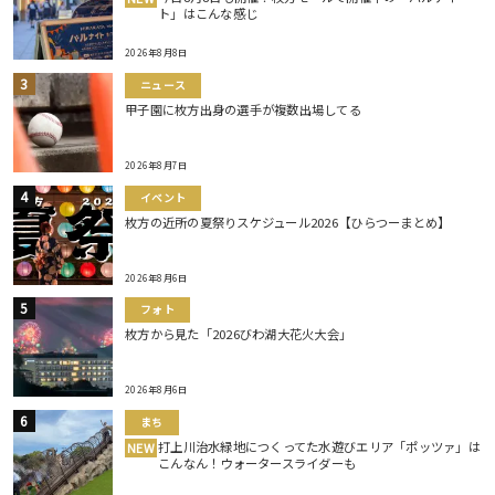
ト」はこんな感じ
2026年8月8日
ニュース
甲子園に枚方出身の選手が複数出場してる
2026年8月7日
イベント
枚方の近所の夏祭りスケジュール2026【ひらつーまとめ】
2026年8月6日
フォト
枚方から見た「2026びわ湖大花火大会」
2026年8月6日
まち
打上川治水緑地につくってた水遊びエリア「ポッツァ」は
NEW
こんなん！ウォータースライダーも