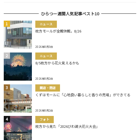
ひらつー週間人気記事ベスト10
ニュース
枚方モールが全館休館。8/26
2026年8月3日
ニュース
8/5枚方から花火見えるかも
2026年8月2日
開店・閉店
くずはモールに「心地良い暮らしと香りの売場」ができてる
2026年8月2日
フォト
枚方から見た「2026びわ湖大花火大会」