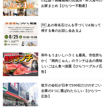
のは誰？高橋開発の完成済・即入居可の
お家まとめ【ひらつー不動産】
あの有名石けんを手づくり&知って
PR
得する食のお話し会あるよ
和牛もうまいしハラミも最高。市役所ち
かく「焼肉じゅん」のランチはあの美味
しいごはん食べ放題【ひらつーグルメ広
告】
枚方の会社が日本で300社だけのすごい
企業の1つに選ばれたらしい【ひらつー
広告】