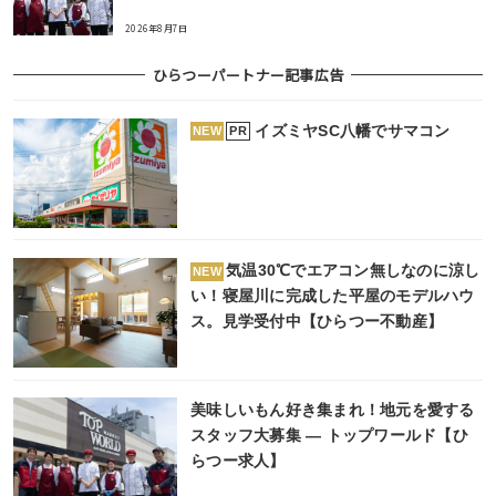
2026年8月7日
ひらつーパートナー記事広告
イズミヤSC八幡でサマコン
PR
NEW
気温30℃でエアコン無しなのに涼し
NEW
い！寝屋川に完成した平屋のモデルハウ
ス。見学受付中【ひらつー不動産】
美味しいもん好き集まれ！地元を愛する
スタッフ大募集 ― トップワールド【ひ
らつー求人】