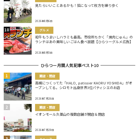
見たらいいことあるかも！狐になって枚方を練り歩く
2026年8月6日
グルメ
和牛もうまいしハラミも最高。市役所ちかく「焼肉じゅん」の
ランチはあの美味しいごはん食べ放題【ひらつーグルメ広告】
2026年8月5日
ひらつー月間人気記事ベスト10
開店・閉店
高槻につくってた「HALO, patissier KAORU YOSHIDA」がオ
ープンしてる。シロモト出身世界3位パティシエのお店
2026年7月26日
開店・閉店
イオンモール久御山の複数店舗が開店＆閉店
2026年7月29日
ニュース