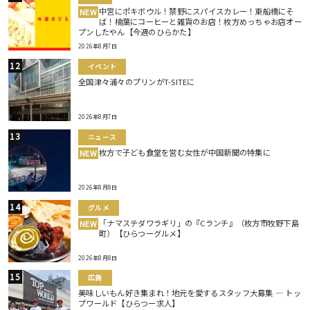
中宮にポキボウル！禁野にスパイスカレー！東船橋にそ
NEW
ば！楠葉にコーヒーと雑貨のお店！枚方めっちゃお店オー
プンしたやん【今週のひらかた】
2026年8月7日
イベント
全国津々浦々のプリンがT-SITEに
2026年8月7日
ニュース
枚方で子ども食堂を営む女性が中国新聞の特集に
NEW
2026年8月8日
グルメ
「ナマステダワラギリ」の『Cランチ』（枚方市牧野下島
NEW
町）【ひらつーグルメ】
2026年8月8日
広告
美味しいもん好き集まれ！地元を愛するスタッフ大募集 ― トッ
プワールド【ひらつー求人】