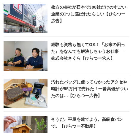
枚方の会社が日本で300社だけのすごい
企業の1つに選ばれたらしい【ひらつー
広告】
経験も資格も無くてOK！『お家の困っ
た』をなんでも解決しちゃうお仕事 ―
株式会社さくら【ひらつー求人】
汚れたバッグに使ってなかったアクセや
時計が55万円で売れた！一番高値がつい
たのは…【ひらつー広告】
そうだ、平屋を建てよう。高級食パン
で。【ひらつー不動産】