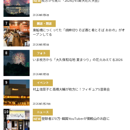
枚方から見た「2026びわ湖大花火大会」
NEW
2026年8月6日
開店・閉店
東船橋につくってた「胡麻切りそば酒と肴とそば おおの」がオ
ープンしてる
2026年8月5日
フォト
いま枚方から「大久保駐屯地 夏まつり」の花火みえてる2026
2026年8月5日
イベント
村上佳菜子と高橋大輔が枚方に！フィギュアS音楽会
2026年5月24日
ニュース
登録者170万･韓国YouTuberが御殿山のお店に
NEW