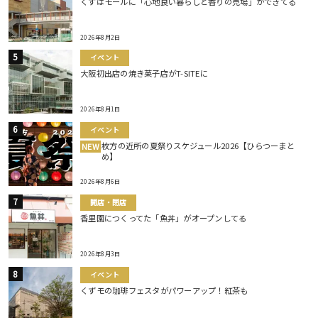
くずはモールに「心地良い暮らしと香りの売場」ができてる
2026年8月2日
イベント
大阪初出店の焼き菓子店がT-SITEに
2026年8月1日
イベント
枚方の近所の夏祭りスケジュール2026【ひらつーまと
NEW
め】
2026年8月6日
開店・閉店
香里園につくってた「魚丼」がオープンしてる
2026年8月3日
イベント
くずモの珈琲フェスタがパワーアップ！紅茶も