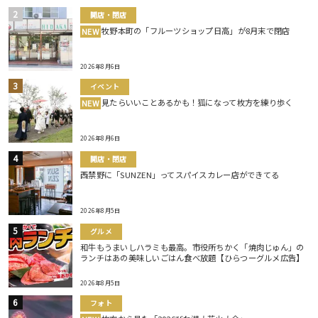
開店・閉店
牧野本町の「フルーツショップ日高」が8月末で閉店
NEW
2026年8月6日
イベント
見たらいいことあるかも！狐になって枚方を練り歩く
NEW
2026年8月6日
開店・閉店
西禁野に「SUNZEN」ってスパイスカレー店ができてる
2026年8月5日
グルメ
和牛もうまいしハラミも最高。市役所ちかく「焼肉じゅん」の
ランチはあの美味しいごはん食べ放題【ひらつーグルメ広告】
2026年8月5日
フォト