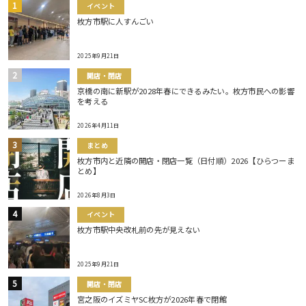
イベント
枚方市駅に人すんごい
2025年9月21日
開店・閉店
京橋の南に新駅が2028年春にできるみたい。枚方市民への影響
を考える
2026年4月11日
まとめ
枚方市内と近隣の開店・閉店一覧（日付順）2026【ひらつーま
とめ】
2026年8月3日
イベント
枚方市駅中央改札前の先が見えない
2025年9月21日
開店・閉店
宮之阪のイズミヤSC枚方が2026年春で閉館