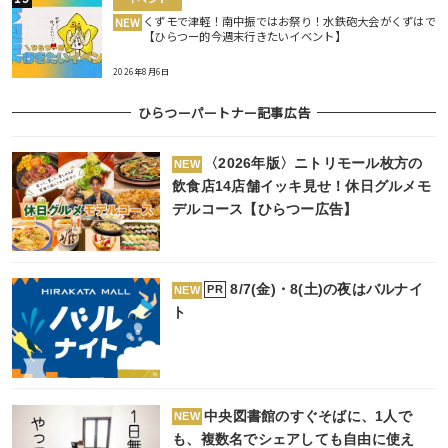
くずモで津軽！南中振ではお祭り！水鉄砲大会がくずはで
NEW
【ひらつー的今週末行きたいイベント】
2026年8月6日
ひらつーパートナー記事広告
〈2026年版〉ニトリモール枚方の
NEW
飲食店14店舗イッキ見せ！休日グルメモ
デルコース【ひらつー広告】
8/7(金)・8(土)の夜はバルナイ
PR
NEW
ト
中央図書館のすぐそばに、1人で
NEW
も、複数名でシェアしても自由に使え