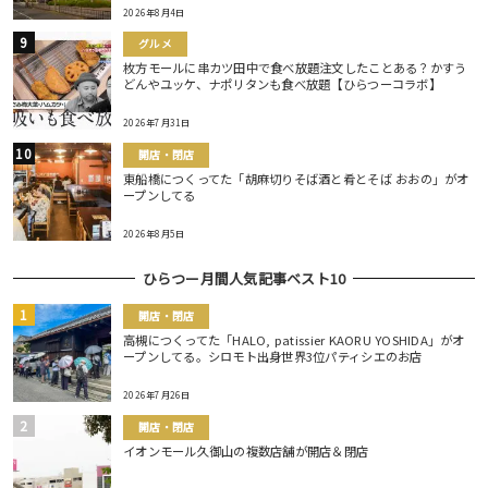
2026年8月4日
グルメ
枚方モールに串カツ田中で食べ放題注文したことある？かすう
どんやユッケ、ナポリタンも食べ放題【ひらつーコラボ】
2026年7月31日
開店・閉店
東船橋につくってた「胡麻切りそば酒と肴とそば おおの」がオ
ープンしてる
2026年8月5日
ひらつー月間人気記事ベスト10
開店・閉店
高槻につくってた「HALO, patissier KAORU YOSHIDA」がオ
ープンしてる。シロモト出身世界3位パティシエのお店
2026年7月26日
開店・閉店
イオンモール久御山の複数店舗が開店＆閉店