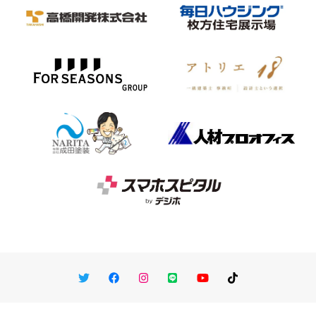
Twitter
Facebook
Instagram
LINE
You Tube
TikTok