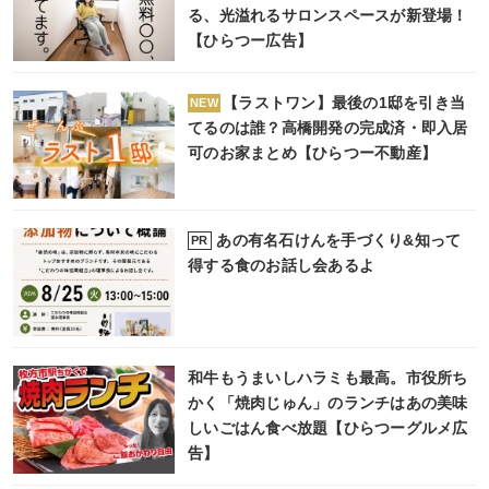
る、光溢れるサロンスペースが新登場！
【ひらつー広告】
【ラストワン】最後の1邸を引き当
NEW
てるのは誰？高橋開発の完成済・即入居
可のお家まとめ【ひらつー不動産】
あの有名石けんを手づくり&知って
PR
得する食のお話し会あるよ
和牛もうまいしハラミも最高。市役所ち
かく「焼肉じゅん」のランチはあの美味
しいごはん食べ放題【ひらつーグルメ広
告】