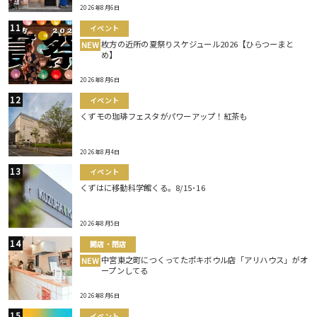
2026年8月6日
イベント
枚方の近所の夏祭りスケジュール2026【ひらつーまと
NEW
め】
2026年8月6日
イベント
くずモの珈琲フェスタがパワーアップ！紅茶も
2026年8月4日
イベント
くずはに移動科学館くる。8/15･16
2026年8月5日
開店・閉店
中宮東之町につくってたポキボウル店「アリハウス」がオ
NEW
ープンしてる
2026年8月6日
イベント