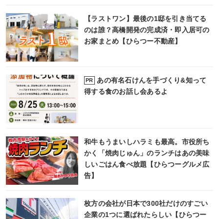
【ラストワン】最後の1邸を引き当てる
のは誰？高橋開発の完成済・即入居可の
お家まとめ【ひらつー不動産】
あの有名石けんを手づくり&知って
PR
得する食のお話し会あるよ
和牛もうまいしハラミも最高。市役所ち
かく「焼肉じゅん」のランチはあの美味
しいごはん食べ放題【ひらつーグルメ広
告】
枚方の会社が日本で300社だけのすごい
企業の1つに選ばれたらしい【ひらつー