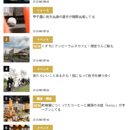
2026年8月6日
ニュース
甲子園に枚方出身の選手が複数出場してる
2026年8月7日
イベント
くずモにクッピーラムネカフェ！限定りんご飴も
NEW
2026年8月7日
イベント
見たらいいことあるかも！狐になって枚方を練り歩く
2026年8月6日
開店・閉店
町楠葉につくってたコーヒーと雑貨のお店「koru;」がオ
NEW
ープンしてる
2026年8月7日
イベント