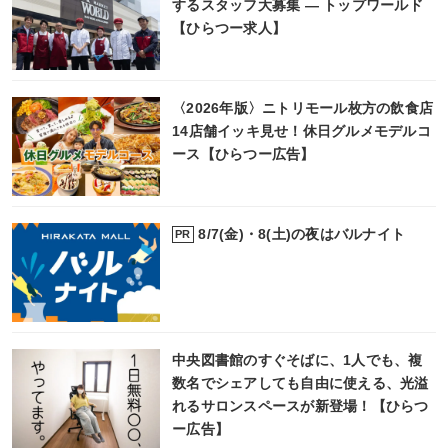
するスタッフ大募集 ― トップワールド
【ひらつー求人】
〈2026年版〉ニトリモール枚方の飲食店
14店舗イッキ見せ！休日グルメモデルコ
ース【ひらつー広告】
8/7(金)・8(土)の夜はバルナイト
PR
中央図書館のすぐそばに、1人でも、複
数名でシェアしても自由に使える、光溢
れるサロンスペースが新登場！【ひらつ
ー広告】