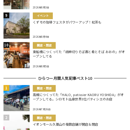
2026年8月3日
イベント
くずモの珈琲フェスタがパワーアップ！紅茶も
2026年8月4日
開店・閉店
東船橋につくってた「胡麻切りそば酒と肴とそば おおの」がオ
ープンしてる
2026年8月5日
ひらつー月間人気記事ベスト10
開店・閉店
高槻につくってた「HALO, patissier KAORU YOSHIDA」がオ
ープンしてる。シロモト出身世界3位パティシエのお店
2026年7月26日
開店・閉店
イオンモール久御山の複数店舗が開店＆閉店