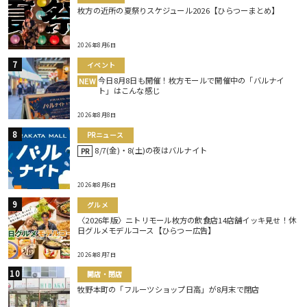
枚方の近所の夏祭りスケジュール2026【ひらつーまとめ】
2026年8月6日
イベント
今日8月8日も開催！枚方モールで開催中の「バルナイ
NEW
ト」はこんな感じ
2026年8月8日
PRニュース
8/7(金)・8(土)の夜はバルナイト
PR
2026年8月6日
グルメ
〈2026年版〉ニトリモール枚方の飲食店14店舗イッキ見せ！休
日グルメモデルコース【ひらつー広告】
2026年8月7日
開店・閉店
牧野本町の「フルーツショップ日高」が8月末で閉店