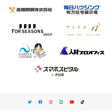
Twitter
Facebook
Instagram
LINE
You Tube
TikTok