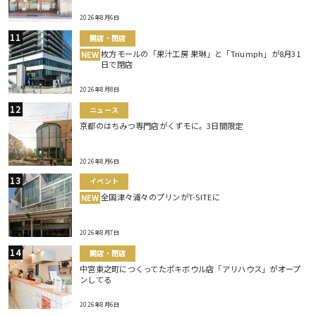
2026年8月6日
開店・閉店
枚方モールの「果汁工房 果琳」と「Triumph」が8月31
NEW
日で閉店
2026年8月8日
ニュース
京都のはちみつ専門店がくずモに。3日間限定
2026年8月6日
イベント
全国津々浦々のプリンがT-SITEに
NEW
2026年8月7日
開店・閉店
中宮東之町につくってたポキボウル店「アリハウス」がオープ
ンしてる
2026年8月6日