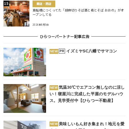
開店・閉店
東船橋につくってた「胡麻切りそば酒と肴とそば おおの」がオ
ープンしてる
2026年8月5日
ひらつーパートナー記事広告
イズミヤSC八幡でサマコン
PR
NEW
気温30℃でエアコン無しなのに涼し
NEW
い！寝屋川に完成した平屋のモデルハウ
ス。見学受付中【ひらつー不動産】
美味しいもん好き集まれ！地元を愛
NEW