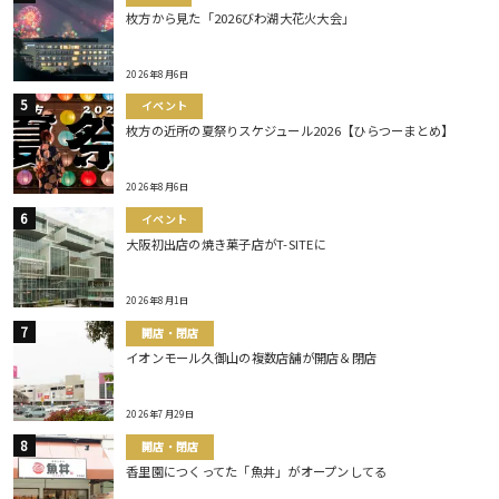
枚方から見た「2026びわ湖大花火大会」
2026年8月6日
イベント
枚方の近所の夏祭りスケジュール2026【ひらつーまとめ】
2026年8月6日
イベント
大阪初出店の焼き菓子店がT-SITEに
2026年8月1日
開店・閉店
イオンモール久御山の複数店舗が開店＆閉店
2026年7月29日
開店・閉店
香里園につくってた「魚丼」がオープンしてる