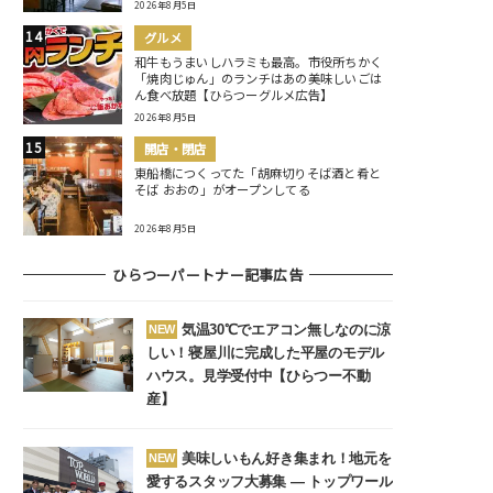
2026年8月5日
グルメ
和牛もうまいしハラミも最高。市役所ちかく
「焼肉じゅん」のランチはあの美味しいごは
ん食べ放題【ひらつーグルメ広告】
2026年8月5日
開店・閉店
東船橋につくってた「胡麻切りそば酒と肴と
そば おおの」がオープンしてる
2026年8月5日
ひらつーパートナー記事広告
気温30℃でエアコン無しなのに涼
NEW
しい！寝屋川に完成した平屋のモデル
ハウス。見学受付中【ひらつー不動
産】
美味しいもん好き集まれ！地元を
NEW
愛するスタッフ大募集 ― トップワール