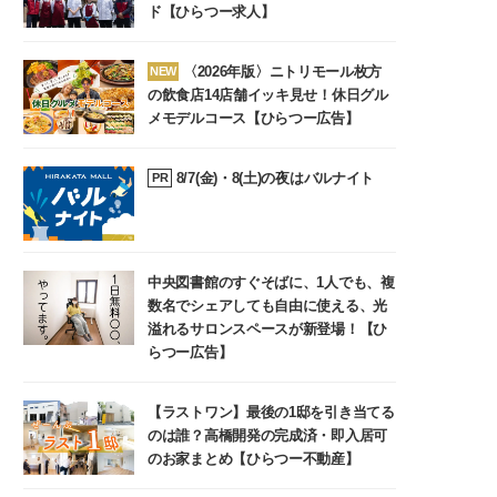
ド【ひらつー求人】
〈2026年版〉ニトリモール枚方
NEW
の飲食店14店舗イッキ見せ！休日グル
メモデルコース【ひらつー広告】
8/7(金)・8(土)の夜はバルナイト
PR
中央図書館のすぐそばに、1人でも、複
数名でシェアしても自由に使える、光
溢れるサロンスペースが新登場！【ひ
らつー広告】
【ラストワン】最後の1邸を引き当てる
のは誰？高橋開発の完成済・即入居可
のお家まとめ【ひらつー不動産】