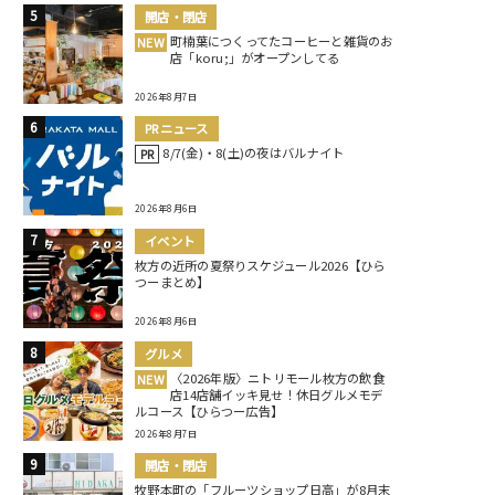
開店・閉店
町楠葉につくってたコーヒーと雑貨のお
NEW
店「koru;」がオープンしてる
2026年8月7日
PRニュース
8/7(金)・8(土)の夜はバルナイト
PR
2026年8月6日
イベント
枚方の近所の夏祭りスケジュール2026【ひら
つーまとめ】
2026年8月6日
グルメ
〈2026年版〉ニトリモール枚方の飲食
NEW
店14店舗イッキ見せ！休日グルメモデ
ルコース【ひらつー広告】
2026年8月7日
開店・閉店
牧野本町の「フルーツショップ日高」が8月末