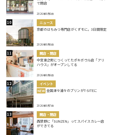
で閉店
2026年8月6日
ニュース
京都のはちみつ専門店がくずモに。3日間限定
2026年8月6日
開店・閉店
中宮東之町につくってたポキボウル店「アリ
ハウス」がオープンしてる
2026年8月6日
イベント
全国津々浦々のプリンがT-SITEに
NEW
2026年8月7日
開店・閉店
西禁野に「SUNZEN」ってスパイスカレー店
ができてる