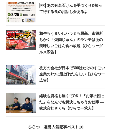
あの有名石けんを手づくり&知っ
PR
て得する食のお話し会あるよ
和牛もうまいしハラミも最高。市役所
ちかく「焼肉じゅん」のランチはあの
美味しいごはん食べ放題【ひらつーグ
ルメ広告】
枚方の会社が日本で300社だけのすごい
企業の1つに選ばれたらしい【ひらつー
広告】
経験も資格も無くてOK！『お家の困っ
た』をなんでも解決しちゃうお仕事 ―
株式会社さくら【ひらつー求人】
ひらつー週間人気記事ベスト10