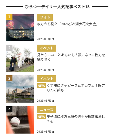
ひらつーデイリー人気記事ベスト15
フォト
枚方から見た「2026びわ湖大花火大会」
2026年8月6日
イベント
見たらいいことあるかも！狐になって枚方を
練り歩く
2026年8月6日
イベント
くずモにクッピーラムネカフェ！限定
NEW
りんご飴も
2026年8月7日
ニュース
甲子園に枚方出身の選手が複数出場し
NEW
てる
2026年8月7日