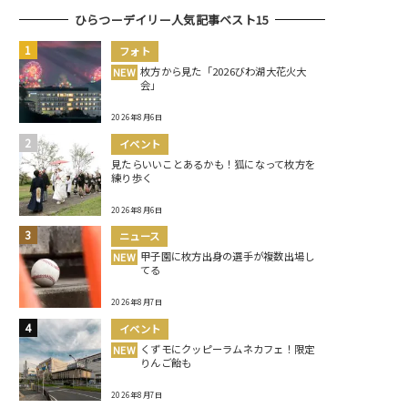
ひらつーデイリー人気記事ベスト15
フォト
枚方から見た「2026びわ湖大花火大
NEW
会」
2026年8月6日
イベント
見たらいいことあるかも！狐になって枚方を
練り歩く
2026年8月6日
ニュース
甲子園に枚方出身の選手が複数出場し
NEW
てる
2026年8月7日
イベント
くずモにクッピーラムネカフェ！限定
NEW
りんご飴も
2026年8月7日