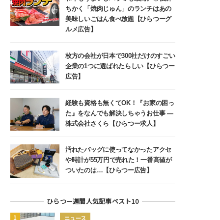
ちかく「焼肉じゅん」のランチはあの
美味しいごはん食べ放題【ひらつーグ
ルメ広告】
枚方の会社が日本で300社だけのすごい
企業の1つに選ばれたらしい【ひらつー
広告】
経験も資格も無くてOK！『お家の困っ
た』をなんでも解決しちゃうお仕事 ―
株式会社さくら【ひらつー求人】
汚れたバッグに使ってなかったアクセ
や時計が55万円で売れた！一番高値が
ついたのは…【ひらつー広告】
ひらつー週間人気記事ベスト10
ニュース