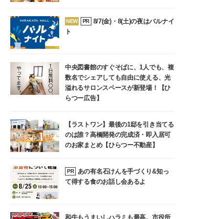
8/7(金)・8(土)の夜はバルナイ
NEW
PR
ト
中央図書館のすぐそばに、1人でも、複
数名でシェアしても自由に使える、光
溢れるサロンスペースが新登場！【ひ
らつー広告】
【ラストワン】最後の1邸を引き当てる
のは誰？高橋開発の完成済・即入居可
のお家まとめ【ひらつー不動産】
あの有名石けんを手づくり&知っ
PR
て得する食のお話し会あるよ
和牛もうまいしハラミも最高。市役所