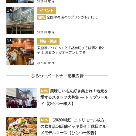
2026年8月5日
イベント
全国津々浦々のプリンがT-SITEに
NEW
2026年8月7日
開店・閉店
東船橋につくってた「胡麻切りそば酒と肴と
そば おおの」がオープンしてる
2026年8月5日
ひらつーパートナー記事広告
美味しいもん好き集まれ！地元を
NEW
愛するスタッフ大募集 ― トップワール
ド【ひらつー求人】
〈2026年版〉ニトリモール枚方
NEW
の飲食店14店舗イッキ見せ！休日グル
メモデルコース【ひらつー広告】