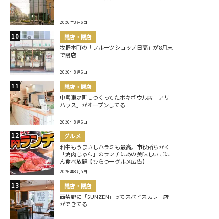
2026年8月6日
開店・閉店
牧野本町の「フルーツショップ日高」が8月末
で閉店
2026年8月6日
開店・閉店
中宮東之町につくってたポキボウル店「アリ
ハウス」がオープンしてる
2026年8月6日
グルメ
和牛もうまいしハラミも最高。市役所ちかく
「焼肉じゅん」のランチはあの美味しいごは
ん食べ放題【ひらつーグルメ広告】
2026年8月5日
開店・閉店
西禁野に「SUNZEN」ってスパイスカレー店
ができてる