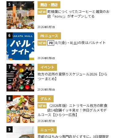
開店・閉店
町楠葉につくってたコーヒーと雑貨のお
NEW
店「koru;」がオープンしてる
2026年8月7日
PRニュース
8/7(金)・8(土)の夜はバルナイト
NEW
PR
2026年8月6日
イベント
枚方の近所の夏祭りスケジュール2026【ひら
つーまとめ】
2026年8月6日
グルメ
〈2026年版〉ニトリモール枚方の飲食
NEW
店14店舗イッキ見せ！休日グルメモデ
ルコース【ひらつー広告】
2026年8月7日
ニュース
京都のはちみつ専門店がくずモに。3日間限定