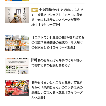
中央図書館のすぐそばに、1人で
NEW
も、複数名でシェアしても自由に使え
る、光溢れるサロンスペースが新登
場！【ひらつー広告】
【ラストワン】最後の1邸を引き当てる
のは誰？高橋開発の完成済・即入居可
のお家まとめ【ひらつー不動産】
あの有名石けんを手づくり&知っ
PR
て得する食のお話し会あるよ
和牛もうまいしハラミも最高。市役所
ちかく「焼肉じゅん」のランチはあの
美味しいごはん食べ放題【ひらつーグ
ルメ広告】