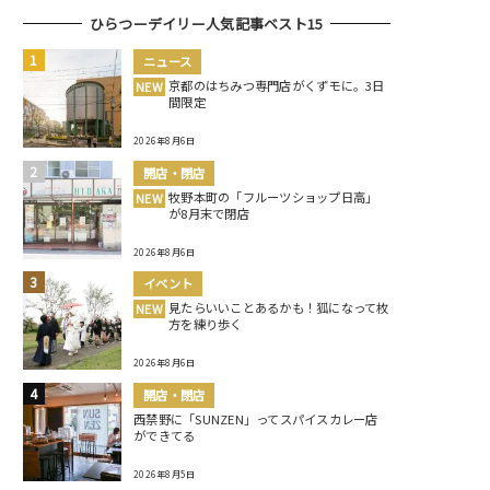
ひらつーデイリー人気記事ベスト15
ニュース
京都のはちみつ専門店がくずモに。3日
NEW
間限定
2026年8月6日
開店・閉店
牧野本町の「フルーツショップ日高」
NEW
が8月末で閉店
2026年8月6日
イベント
見たらいいことあるかも！狐になって枚
NEW
方を練り歩く
2026年8月6日
開店・閉店
西禁野に「SUNZEN」ってスパイスカレー店
ができてる
2026年8月5日