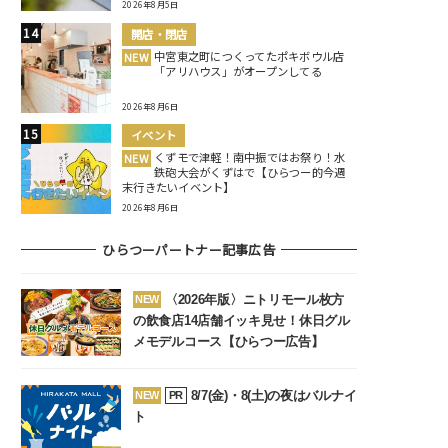
2026年8月5日
開店・閉店
中宮東之町につくってたポキボウル店
NEW
「アリハウス」がオープンしてる
2026年8月6日
イベント
くずモで津軽！南中振ではお祭り！水
NEW
鉄砲大会がくずはで【ひらつー的今週
末行きたいイベント】
2026年8月6日
ひらつーパートナー記事広告
〈2026年版〉ニトリモール枚方
NEW
の飲食店14店舗イッキ見せ！休日グル
メモデルコース【ひらつー広告】
8/7(金)・8(土)の夜はバルナイ
NEW
PR
ト