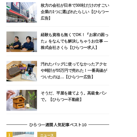
枚方の会社が日本で300社だけのすごい
企業の1つに選ばれたらしい【ひらつー
広告】
経験も資格も無くてOK！『お家の困っ
た』をなんでも解決しちゃうお仕事 ―
株式会社さくら【ひらつー求人】
汚れたバッグに使ってなかったアクセ
や時計が55万円で売れた！一番高値が
ついたのは…【ひらつー広告】
そうだ、平屋を建てよう。高級食パン
で。【ひらつー不動産】
ひらつー週間人気記事ベスト10
ニュース