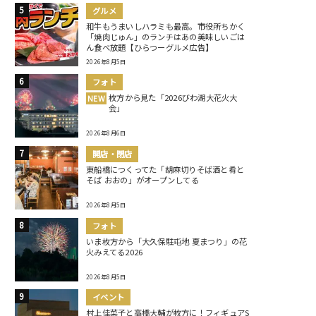
グルメ
和牛もうまいしハラミも最高。市役所ちかく
「焼肉じゅん」のランチはあの美味しいごは
ん食べ放題【ひらつーグルメ広告】
2026年8月5日
フォト
枚方から見た「2026びわ湖大花火大
NEW
会」
2026年8月6日
開店・閉店
東船橋につくってた「胡麻切りそば酒と肴と
そば おおの」がオープンしてる
2026年8月5日
フォト
いま枚方から「大久保駐屯地 夏まつり」の花
火みえてる2026
2026年8月5日
イベント
村上佳菜子と高橋大輔が枚方に！フィギュアS