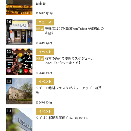
音楽会
2026年5月24日
ニュース
登録者170万･韓国YouTuberが御殿山の
NEW
お店に
2026年8月6日
イベント
枚方の近所の夏祭りスケジュール
NEW
2026【ひらつーまとめ】
2026年8月6日
イベント
くずモの珈琲フェスタがパワーアップ！紅茶
も
2026年8月4日
イベント
くずはに移動科学館くる。8/15･16