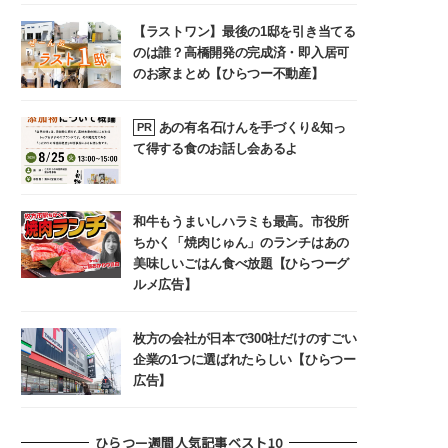
【ラストワン】最後の1邸を引き当てる
のは誰？高橋開発の完成済・即入居可
のお家まとめ【ひらつー不動産】
あの有名石けんを手づくり&知っ
PR
て得する食のお話し会あるよ
和牛もうまいしハラミも最高。市役所
ちかく「焼肉じゅん」のランチはあの
美味しいごはん食べ放題【ひらつーグ
ルメ広告】
枚方の会社が日本で300社だけのすごい
企業の1つに選ばれたらしい【ひらつー
広告】
ひらつー週間人気記事ベスト10