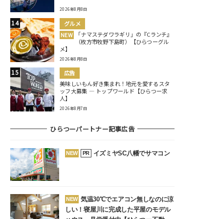
2026年8月8日
グルメ
「ナマステダワラギリ」の『Cランチ』
NEW
（枚方市牧野下島町）【ひらつーグル
メ】
2026年8月8日
広告
美味しいもん好き集まれ！地元を愛するスタ
ッフ大募集 ― トップワールド【ひらつー求
人】
2026年8月7日
ひらつーパートナー記事広告
イズミヤSC八幡でサマコン
NEW
PR
気温30℃でエアコン無しなのに涼
NEW
しい！寝屋川に完成した平屋のモデル