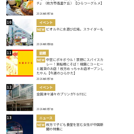
チ』（枚方市香里ケ丘）【ひらつーグルメ】
2026年8月7日
イベント
ビオルネに水遊び広場。スライダーも
NEW
2026年8月8日
話題
中宮にポキボウル！禁野にスパイスカ
NEW
レー！東船橋にそば！楠葉にコーヒー
と雑貨のお店！枚方めっちゃお店オープンし
たやん【今週のひらかた】
2026年8月7日
イベント
全国津々浦々のプリンがT-SITEに
2026年8月7日
ニュース
枚方で子ども食堂を営む女性が中国新
NEW
聞の特集に