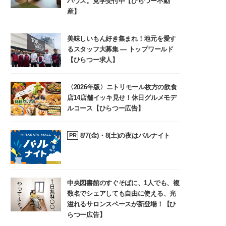
ハウス。見学受付中【ひらつー不動
産】
美味しいもん好き集まれ！地元を愛す
るスタッフ大募集 ― トップワールド
【ひらつー求人】
〈2026年版〉ニトリモール枚方の飲食
店14店舗イッキ見せ！休日グルメモデ
ルコース【ひらつー広告】
8/7(金)・8(土)の夜はバルナイト
PR
中央図書館のすぐそばに、1人でも、複
数名でシェアしても自由に使える、光
溢れるサロンスペースが新登場！【ひ
らつー広告】