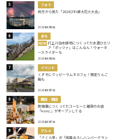
フォト
枚方から見た「2026びわ湖大花火大会」
2026年8月6日
まち
打上川治水緑地につくってた水遊びエリ
NEW
ア「ポッツァ」はこんなん！ウォータ
ースライダーも
2026年8月8日
イベント
くずモにクッピーラムネカフェ！限定りんご
飴も
2026年8月7日
開店・閉店
町楠葉につくってたコーヒーと雑貨のお店
「koru;」がオープンしてる
2026年8月7日
グルメ
「さくら亭」の『和風おろしハンバーグラン