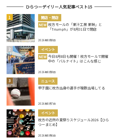
ひらつーデイリー人気記事ベスト15
開店・閉店
枚方モールの「果汁工房 果琳」と
NEW
「Triumph」が8月31日で閉店
2026年8月8日
イベント
今日8月8日も開催！枚方モールで開催
NEW
中の「バルナイト」はこんな感じ
2026年8月8日
ニュース
甲子園に枚方出身の選手が複数出場してる
2026年8月7日
イベント
枚方の近所の夏祭りスケジュール2026【ひら
つーまとめ】
2026年8月6日