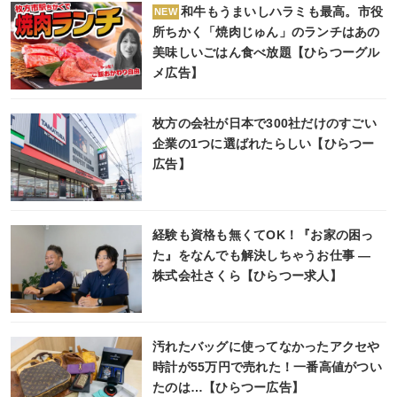
和牛もうまいしハラミも最高。市役
NEW
所ちかく「焼肉じゅん」のランチはあの
美味しいごはん食べ放題【ひらつーグル
メ広告】
枚方の会社が日本で300社だけのすごい
企業の1つに選ばれたらしい【ひらつー
広告】
経験も資格も無くてOK！『お家の困っ
た』をなんでも解決しちゃうお仕事 ―
株式会社さくら【ひらつー求人】
汚れたバッグに使ってなかったアクセや
時計が55万円で売れた！一番高値がつい
たのは…【ひらつー広告】