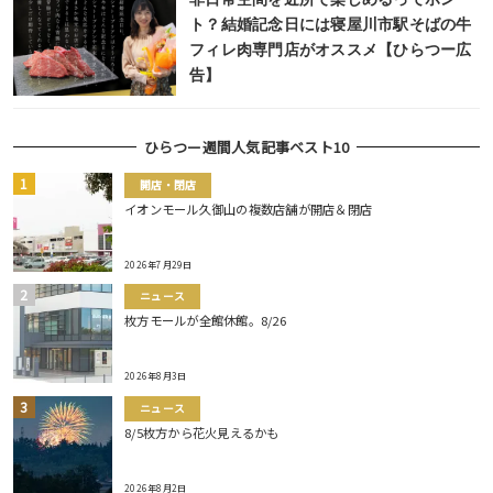
ト？結婚記念日には寝屋川市駅そばの牛
フィレ肉専門店がオススメ【ひらつー広
告】
ひらつー週間人気記事ベスト10
開店・閉店
イオンモール久御山の複数店舗が開店＆閉店
2026年7月29日
ニュース
枚方モールが全館休館。8/26
2026年8月3日
ニュース
8/5枚方から花火見えるかも
2026年8月2日