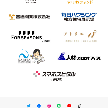
Twitter
Facebook
Instagram
LINE
You Tube
TikTok