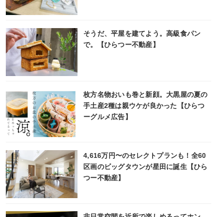
そうだ、平屋を建てよう。高級食パン
で。【ひらつー不動産】
枚方名物おいも巻と新顔。大黒屋の夏の
手土産2種は親ウケが良かった【ひらつ
ーグルメ広告】
4,616万円〜のセレクトプランも！全60
区画のビッグタウンが星田に誕生【ひら
つー不動産】
非日常空間を近所で楽しめるってホン