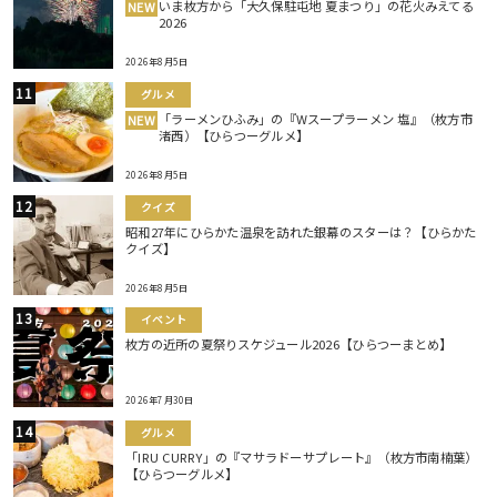
いま枚方から「大久保駐屯地 夏まつり」の花火みえてる
NEW
2026
2026年8月5日
グルメ
「ラーメンひふみ」の『Wスープラーメン 塩』（枚方市
NEW
渚西）【ひらつーグルメ】
2026年8月5日
クイズ
昭和27年にひらかた温泉を訪れた銀幕のスターは？【ひらかた
クイズ】
2026年8月5日
イベント
枚方の近所の夏祭りスケジュール2026【ひらつーまとめ】
2026年7月30日
グルメ
「IRU CURRY」の『マサラドーサプレート』（枚方市南楠葉）
【ひらつーグルメ】