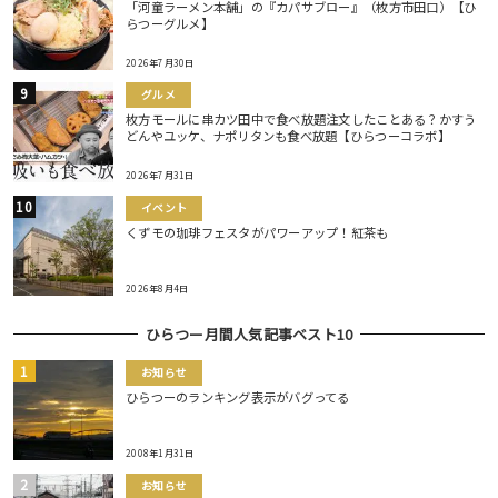
「河童ラーメン本舗」の『カパサブロー』（枚方市田口）【ひ
らつーグルメ】
2026年7月30日
グルメ
枚方モールに串カツ田中で食べ放題注文したことある？かすう
どんやユッケ、ナポリタンも食べ放題【ひらつーコラボ】
2026年7月31日
イベント
くずモの珈琲フェスタがパワーアップ！紅茶も
2026年8月4日
ひらつー月間人気記事ベスト10
お知らせ
ひらつーのランキング表示がバグってる
2008年1月31日
お知らせ