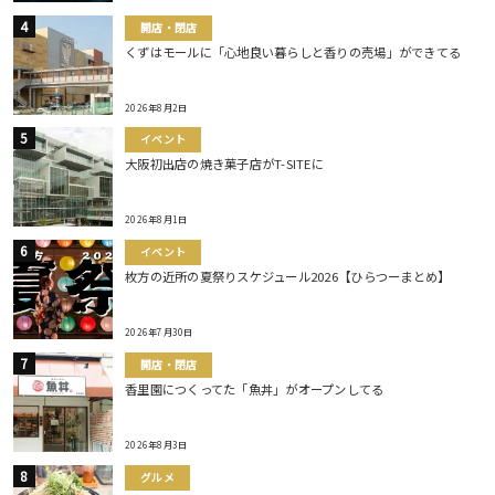
開店・閉店
くずはモールに「心地良い暮らしと香りの売場」ができてる
2026年8月2日
イベント
大阪初出店の焼き菓子店がT-SITEに
2026年8月1日
イベント
枚方の近所の夏祭りスケジュール2026【ひらつーまとめ】
2026年7月30日
開店・閉店
香里園につくってた「魚丼」がオープンしてる
2026年8月3日
グルメ