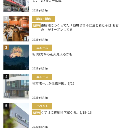
しい【ひらつー広告】
2026年8月4日
開店・閉店
東船橋につくってた「胡麻切りそば酒と肴とそば おお
NEW
の」がオープンしてる
2026年8月5日
ニュース
8/5枚方から花火見えるかも
2026年8月2日
ニュース
枚方モールが全館休館。8/26
2026年8月3日
イベント
くずはに移動科学館くる。8/15･16
NEW
2026年8月5日