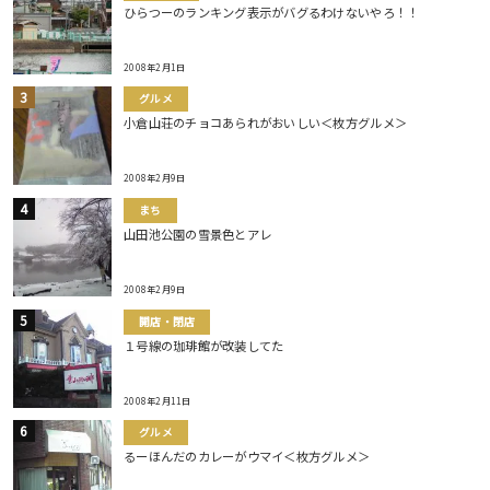
ひらつーのランキング表示がバグるわけないやろ！！
2008年2月1日
グルメ
小倉山荘のチョコあられがおいしい＜枚方グルメ＞
2008年2月9日
まち
山田池公園の雪景色とアレ
2008年2月9日
開店・閉店
１号線の珈琲館が改装してた
2008年2月11日
グルメ
るーほんだのカレーがウマイ＜枚方グルメ＞