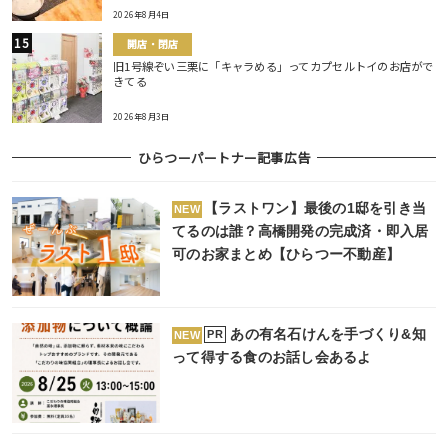
2026年8月4日
開店・閉店
旧1号線ぞい三栗に「キャラめる」ってカプセルトイのお店がで
きてる
2026年8月3日
ひらつーパートナー記事広告
【ラストワン】最後の1邸を引き当
NEW
てるのは誰？高橋開発の完成済・即入居
可のお家まとめ【ひらつー不動産】
あの有名石けんを手づくり&知
PR
NEW
って得する食のお話し会あるよ