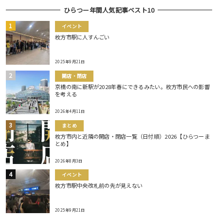
ひらつー年間人気記事ベスト10
イベント
枚方市駅に人すんごい
2025年9月21日
開店・閉店
京橋の南に新駅が2028年春にできるみたい。枚方市民への影響
を考える
2026年4月11日
まとめ
枚方市内と近隣の開店・閉店一覧（日付順）2026【ひらつーま
とめ】
2026年8月3日
イベント
枚方市駅中央改札前の先が見えない
2025年9月21日