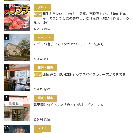
グルメ
和牛もうまいしハラミも最高。市役所ちかく「焼肉じゅ
NEW
ん」のランチはあの美味しいごはん食べ放題【ひらつーグ
ルメ広告】
2026年8月5日
イベント
くずモの珈琲フェスタがパワーアップ！紅茶も
2026年8月4日
開店・閉店
西禁野に「SUNZEN」ってスパイスカレー店ができてる
NEW
2026年8月5日
開店・閉店
香里園につくってた「魚丼」がオープンしてる
2026年8月3日
フォト