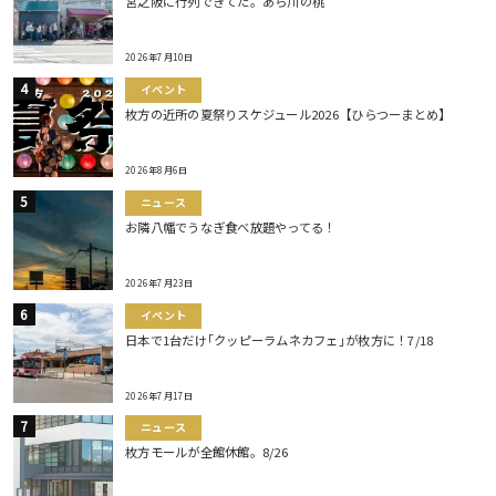
宮之阪に行列できてた。あら川の桃
2026年7月10日
イベント
枚方の近所の夏祭りスケジュール2026【ひらつーまとめ】
2026年8月6日
ニュース
お隣八幡でうなぎ食べ放題やってる！
2026年7月23日
イベント
日本で1台だけ｢クッピーラムネカフェ｣が枚方に！7/18
2026年7月17日
ニュース
枚方モールが全館休館。8/26