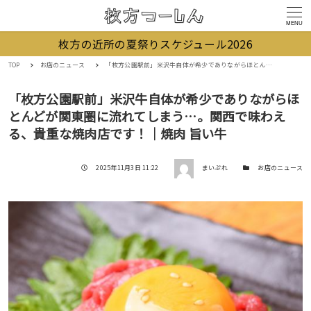
MENU
枚方の近所の夏祭りスケジュール2026
TOP
お店のニュース
「枚方公園駅前」米沢牛自体が希少でありながらほとんどが関東圏に流れてしまう…。関西で味わえる、貴重な焼肉店です！｜焼肉 旨い牛
「枚方公園駅前」米沢牛自体が希少でありながらほ
とんどが関東圏に流れてしまう…。関西で味わえ
る、貴重な焼肉店です！｜焼肉 旨い牛
著者
投稿日
カテゴリー
2025年11月3日 11:22
まいぷれ
お店のニュース