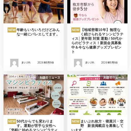
年齢もいろいろだけどみん
【地域密着10年】無理な
NEW
NEW
な一緒にバレエしてます。
く続けられるマシンピラテ
ィス│更年期 対策 運動 / 50代か
らのピラティス！新規会員募集
中＆今なら健康グッズプレゼン
ト
まいぷれ
2026年8月9日
まいぷれ
2026年8月9日
お店のニュース
お店のニュース
50代からでも変わりま
まいぷれ枚方・寝屋川・交
NEW
NEW
す。運動が苦手な女性へ
野 新規掲載店を募集して
「気軽に始めるマシンピラティ
います