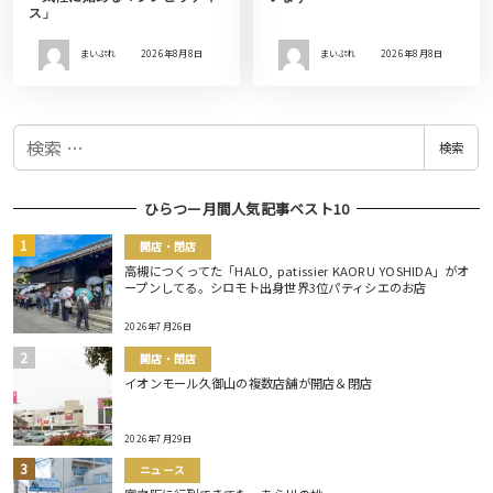
ス」
まいぷれ
2026年8月8日
まいぷれ
2026年8月8日
検
検索
索
ひらつー月間人気記事ベスト10
開店・閉店
高槻につくってた「HALO, patissier KAORU YOSHIDA」がオ
ープンしてる。シロモト出身世界3位パティシエのお店
2026年7月26日
開店・閉店
イオンモール久御山の複数店舗が開店＆閉店
2026年7月29日
ニュース