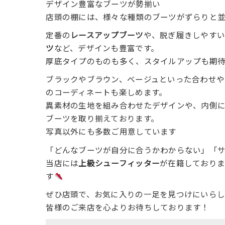
デザイン豊富なブーツが勢揃い
店頭の棚には、様々な種類のブーツがずらりと並
定番の
レースアップブーツ
や、脱ぎ履きしやす
ツ
など、デザインも豊富です。
厚底タイプのものも多く、スタイルアップも期
ブラックやブラウン、ベージュといった合わせや
のコーディネートも楽しめます。
異素材の生地を組み合わせたデザインや、内側
ブーツを取り揃えております。
写真以外にも多数ご用意しています
「どんなブーツが自分に合うかわからない」「
当店には
上級シューフィッター
が在籍しておりま
す
ぜひ店頭で、お気に入りの一足を見つけにいら
皆様のご来店を心よりお待ちしております！