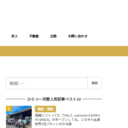
求人
不動産
広告
お問い合わせ
検
検索
索
ひらつー月間人気記事ベスト10
開店・閉店
高槻につくってた「HALO, patissier KAORU
YOSHIDA」がオープンしてる。シロモト出身
世界3位パティシエのお店