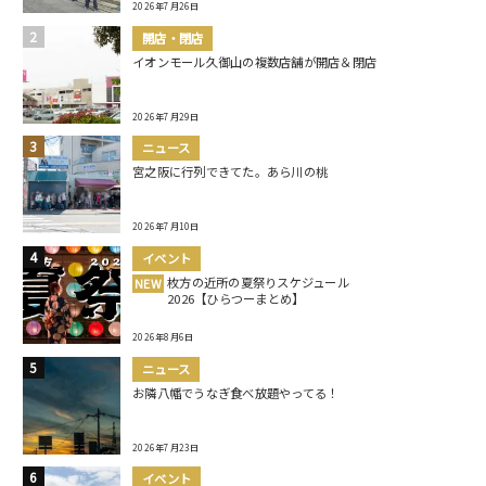
2026年7月26日
開店・閉店
イオンモール久御山の複数店舗が開店＆閉店
2026年7月29日
ニュース
宮之阪に行列できてた。あら川の桃
2026年7月10日
イベント
枚方の近所の夏祭りスケジュール
NEW
2026【ひらつーまとめ】
2026年8月6日
ニュース
お隣八幡でうなぎ食べ放題やってる！
2026年7月23日
イベント