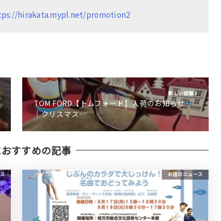
tps://hirakata.mypl.net/promotion2
新しい投稿
TOM FORD【トムフォード】入荷のお知らせ
｜クリスマス…
におすすめの記事
ス
お店のニュース