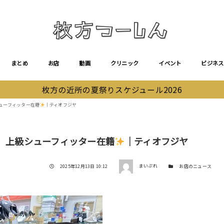
まとめ
お店
動画
クリニック
イベント
ビジネス
枚方の近所の夏祭りスケジュール2026
ーフィッター在籍
｜ティオフジヤ
上級シューフィッター在籍
｜ティオフジヤ
著者
投稿日
カテゴリー
2025年12月13日 10:12
まいぷれ
お店のニュース