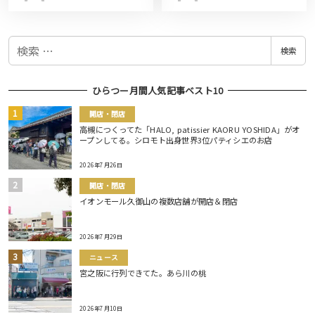
検
検索
索
ひらつー月間人気記事ベスト10
開店・閉店
高槻につくってた「HALO, patissier KAORU YOSHIDA」がオ
ープンしてる。シロモト出身世界3位パティシエのお店
2026年7月26日
開店・閉店
イオンモール久御山の複数店舗が開店＆閉店
2026年7月29日
ニュース
宮之阪に行列できてた。あら川の桃
2026年7月10日