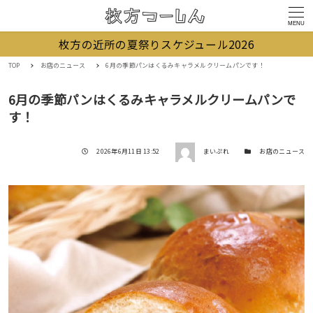
MENU
枚方の近所の夏祭りスケジュール2026
TOP
お店のニュース
6月の季節パンはくるみキャラメルクリームパンです！
6月の季節パンはくるみキャラメルクリームパンで
す！
著者
投稿日
カテゴリー
2026年6月11日 13:52
まいぷれ
お店のニュース