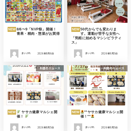
8/6〜9「NVP祭」開催！
50代からでも変わりま
NEW
NEW
青果・精肉・惣菜がお買得
す。運動が苦手な女性へ
「気軽に始めるマシンピラティ
ス」
まいぷれ
2026年8月6日
まいぷれ
2026年8月5日
お店のニュース
お店のニュース
ヤサカ健康マルシェ開
**ヤサカ健康マルシェ開
NEW
NEW
催！
催！**
まいぷれ
2026年8月5日
まいぷれ
2026年8月5日