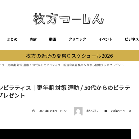
まとめ
お店
動画
クリニック
イベント
ビジネス
枚方の近所の夏祭りスケジュール2026
ス│更年期 対策 運動 / 50代からのピラティス！新規会員募集中＆今なら健康グッズプレゼント
ラティス│更年期 対策 運動 / 50代からのピラテ
プレゼント
著者
投稿日
カテゴリー
2026年6月12日 19:52
まいぷれ
お店のニュース