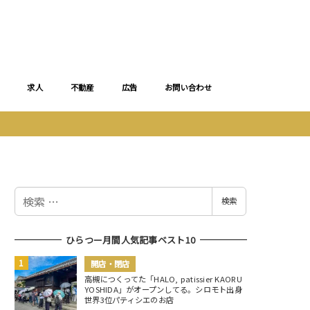
求人
不動産
広告
お問い合わせ
検
検索
索
ひらつー月間人気記事ベスト10
開店・閉店
高槻につくってた「HALO, patissier KAORU
YOSHIDA」がオープンしてる。シロモト出身
世界3位パティシエのお店