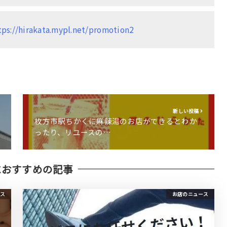
tps://hirakata.mypl.net/promotion2
新しい投稿
枚方市駅ちかくに麻辣湯のお店ができるとわか
ったり、リユースの…
におすすめの記事
ス
お店のニュース