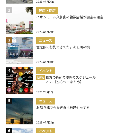
2026年7月26日
開店・閉店
イオンモール久御山の複数店舗が開店＆閉店
2026年7月29日
ニュース
宮之阪に行列できてた。あら川の桃
2026年7月10日
イベント
枚方の近所の夏祭りスケジュール
NEW
2026【ひらつーまとめ】
2026年8月6日
ニュース
お隣八幡でうなぎ食べ放題やってる！
2026年7月23日
イベント