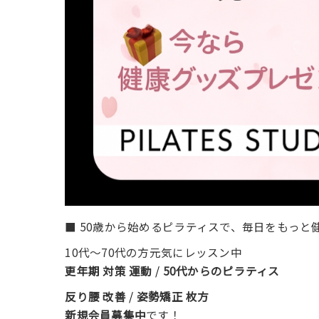
■ 50歳から始めるピラティスで、毎日をもっと
10代〜70代の方元気にレッスン中
更年期 対策 運動
/
50代からのピラティス
反り腰 改善
/
姿勢矯正 枚方
新規会員募集中
です！