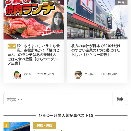
グルメ
広告
和牛もうまいしハラミも最
枚方の会社が日本で300社だけ
NEW
高。市役所ちかく「焼肉じ
のすごい企業の1つに選ばれた
ゅん」のランチはあの美味しい
らしい【ひらつー広告】
ごはん食べ放題【ひらつーグル
メ広告】
すどん
2026年8月5日
アンドゥ
2026年8月4日
検
検索
索
ひらつー月間人気記事ベスト10
開店・閉店