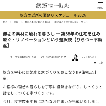
MENU
枚方の近所の夏祭りスケジュール2026
TOP
広告
無垢の素材に触れる暮らし ー 築38年の住宅を住み継ぐ・リノベーションという選択肢【ひらつー不動産】
無垢の素材に触れる暮らし ー 築38年の住宅を住み
継ぐ・リノベーションという選択肢【ひらつー不動
産】
著者
投稿日
更新日
2018年4月20日 15:00
2023年3月4日 01:05
シュン@ひらつー
カテゴリー
広告
枚方を中心に建築家と家づくりをおこなうIFA住宅設計
室。
お客様の理想の暮らしを丁寧に紐解きながら、じっくりと
話をしてつくる家づくりです。
今月、枚方市東中振に新たなお住まいが完成いたしまし