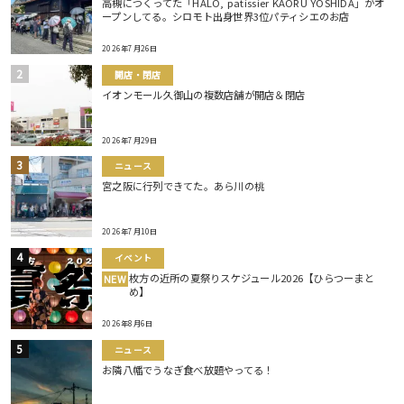
高槻につくってた「HALO, patissier KAORU YOSHIDA」がオ
ープンしてる。シロモト出身世界3位パティシエのお店
2026年7月26日
開店・閉店
イオンモール久御山の複数店舗が開店＆閉店
2026年7月29日
ニュース
宮之阪に行列できてた。あら川の桃
2026年7月10日
イベント
枚方の近所の夏祭りスケジュール2026【ひらつーまと
NEW
め】
2026年8月6日
ニュース
お隣八幡でうなぎ食べ放題やってる！