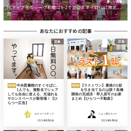
新しい投稿
FCティアモのリーグ初戦は0-2で高砂ミネイロFCに敗北。
次…
あなたにおすすめの記事
広告
広告
中央図書館のすぐそばに、
【ラストワン】最後の1邸
NEW
NEW
1人でも、複数名でシェア
を引き当てるのは誰？高橋
しても自由に使える、光溢れる
開発の完成済・即入居可のお家
サロンスペースが新登場！【ひ
まとめ【ひらつー不動産】
らつー広告】
ひらつースタッフ
シュン@ひらつー
2026年8月6日
2026年8月6日