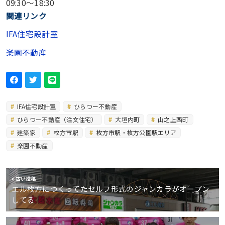
09:30〜18:30
関連リンク
IFA住宅設計室
楽園不動産
IFA住宅設計室
ひらつー不動産
ひらつー不動産（注文住宅）
大垣内町
山之上西町
建築家
枚方市駅
枚方市駅・枚方公園駅エリア
楽園不動産
古い投稿
エル枚方につくってたセルフ形式のジャンカラがオープン
してる