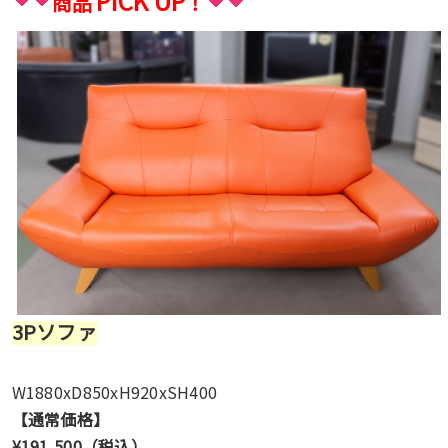
PICK UP
商品
！
3Pソファ
W1880xD850xH920xSH400
【通常価格】
¥191,500（税込）