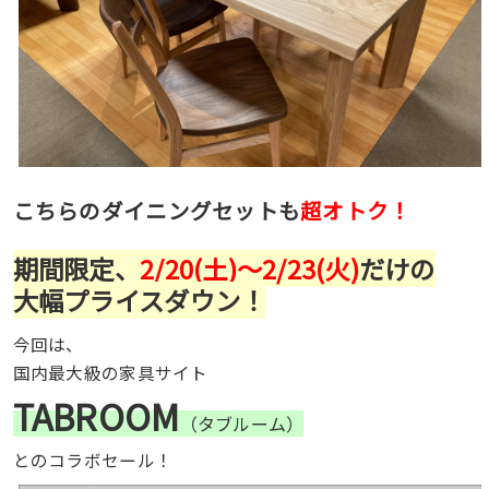
こちらのダイニングセットも
超オトク
！
期間限定、
2/20(土)〜2/23(火)
だけの
大幅プライスダウン！
今回は、
国内最大級の家具サイト
TABROOM
（タブルーム）
とのコラボセール！