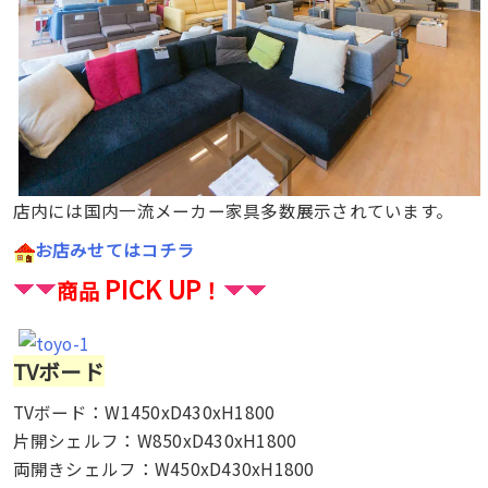
店内には国内一流メーカー家具多数展示されています。
お店みせてはコチラ
PICK UP
商品
！
TVボード
TVボード：W1450xD430xH1800
片開シェルフ：W850xD430xH1800
両開きシェルフ：W450xD430xH1800