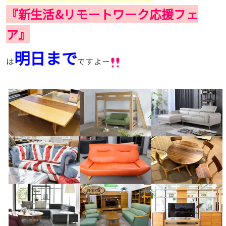
『新生活&リモートワーク応援フェ
ア』
明日まで
は
ですよー