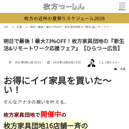
MENU
枚方の近所の夏祭りスケジュール2026
TOP
広告
明日で最後！最大73%OFF！枚方家具団地の『新生活&リモートワーク応援フェア』【ひらつー広告】
明日で最後！最大73%OFF！枚方家具団地の『新生
活&リモートワーク応援フェア』【ひらつー広告】
著者
投稿日
更新日
2021年2月22日 18:22
2021年11月26日 19:55
シュン@ひらつー
カテゴリー
広告
お得にイイ家具を買いた〜
い！
そんなアナタの願いを叶える、
開催中
枚方家具団地で
の
枚方家具団地16店舗一斉の