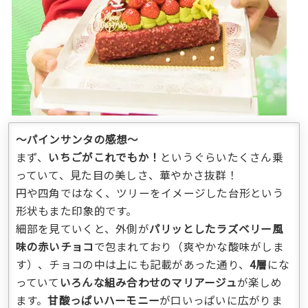
〜パインサンタの感想〜
まず、
いちごがこれでもか！
というぐらいたくさん乗
っていて、見た目の美しさ、華やかさ抜群！
円や四角ではなく、ツリーをイメージした台形という
形状もまた印象的です。
細部を見ていくと、外側が
パリッとしたラズベリー風
味の赤いチョコ
で包まれており（爽やかな酸味がしま
す）、チョコの中は上にも記載があった通り、
4層
にな
っていて
いろんな組み合わせのマリアージュ
が楽しめ
ます。
甘酸っぱいハーモニー
が口いっぱいに広がりま