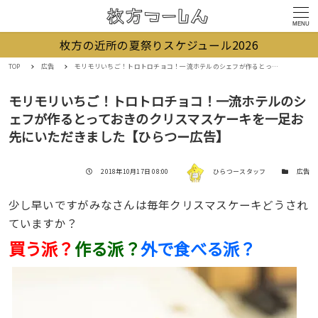
MENU
枚方の近所の夏祭りスケジュール2026
TOP
広告
モリモリいちご！トロトロチョコ！一流ホテルのシェフが作るとっておきのクリスマスケーキを一足お先にいただきました【ひらつー広告】
モリモリいちご！トロトロチョコ！一流ホテルのシ
ェフが作るとっておきのクリスマスケーキを一足お
先にいただきました【ひらつー広告】
著者
投稿日
カテゴリー
2018年10月17日 08:00
ひらつースタッフ
広告
少し早いですがみなさんは毎年クリスマスケーキどうされ
ていますか？
買う派？
作る派？
外で食べる派？