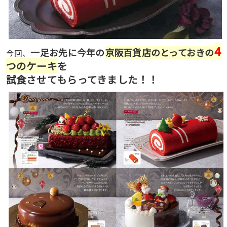
4
一足お先に今年の
京阪百貨店のとっておきの
今回、
つのケーキ
を
試食させてもらってきました！！