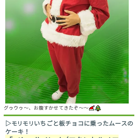
グゥウゥ〜、お腹すかせてきたぞ〜〜
▷
いちごと板チョコに乗ったムースの
モリモリ
ケーキ！