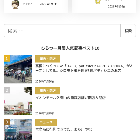
アンドゥ
2026年8月7日
2026年8月6日
検
検索
索
ひらつー月間人気記事ベスト10
開店・閉店
高槻につくってた「HALO, patissier KAORU YOSHIDA」がオ
ープンしてる。シロモト出身世界3位パティシエのお店
2026年7月26日
開店・閉店
イオンモール久御山の複数店舗が開店＆閉店
2026年7月29日
ニュース
宮之阪に行列できてた。あら川の桃