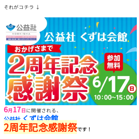
それがコチラ ↓
6
17
月
日
に開催される、
くずは会館
公益社
2周年記念感謝祭
です
！