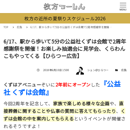
MENU
枚方の近所の夏祭りスケジュール2026
TOP
広告
6/17、駅から歩いて5分の公益社くずは会館で2周年感謝祭を開催！お楽しみ抽選会に見学会、くらわんこもやってくる【ひらつー広告】
6/17、駅から歩いて5分の公益社くずは会館で2周年
感謝祭を開催！お楽しみ抽選会に見学会、くらわん
こもやってくる【ひらつー広告】
著者
投稿日
カテゴリー
2018年6月10日 15:00
シュン@ひらつー
広告
『公益
くずはアベニュー
ぞいに
2年前にオープン
した
社 くずは会館』
今回2周年を記念して、
家族で楽しめる様々な企画
や、
直
接葬儀に関することや仏事の質問に答えてもらったり
、
く
ずは会館の中を案内してもらえる
というイベントが開催さ
れるそうですよ！