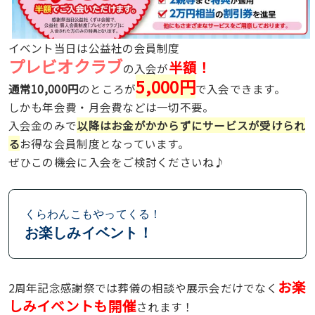
イベント当日は公益社の会員制度
プレビオクラブ
半額！
の入会が
5,000円
通常10,000円
のところが
で入会できます。
しかも年会費・月会費などは一切不要。
入会金のみで
以降はお金がかからずにサービスが受けられ
る
お得な会員制度となっています。
ぜひこの機会に入会をご検討くださいね♪
くらわんこもやってくる！
お楽しみイベント！
お楽
2周年記念感謝祭では葬儀の相談や展示会だけでなく
しみイベントも開催
されます！