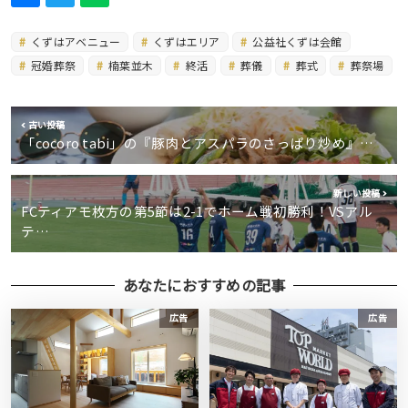
くずはアベニュー
くずはエリア
公益社くずは会館
冠婚葬祭
楠葉並木
終活
葬儀
葬式
葬祭場
古い投稿
「cocoro tabi」の『豚肉とアスパラのさっぱり炒め』…
新しい投稿
FCティアモ枚方の第5節は2-1でホーム戦初勝利！VSアル
テ…
あなたにおすすめの記事
広告
広告