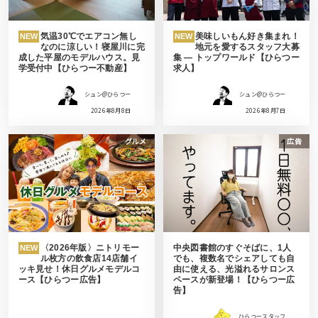
気温30℃でエアコン無し
美味しいもん好き集まれ！
NEW
NEW
なのに涼しい！寝屋川に完
地元を愛するスタッフ大募
成した平屋のモデルハウス。見
集 ― トップワールド【ひらつー
学受付中【ひらつー不動産】
求人】
シュン@ひらつー
シュン@ひらつー
2026年8月8日
2026年8月7日
グルメ
広告
〈2026年版〉ニトリモー
中央図書館のすぐそばに、1人
NEW
ル枚方の飲食店14店舗イ
でも、複数名でシェアしても自
ッキ見せ！休日グルメモデルコ
由に使える、光溢れるサロンス
ース【ひらつー広告】
ペースが新登場！【ひらつー広
告】
ひらつースタッフ